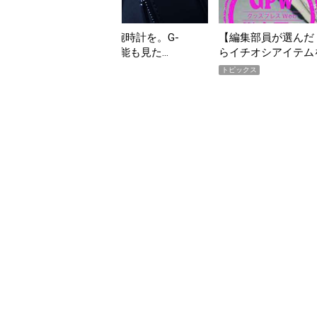
こそ“映える”タフな腕時計を。G-
【編集部員が選んだ「指
ITYMASTER」は本当に機能も見た…
らイチオシアイテムを
トピックス