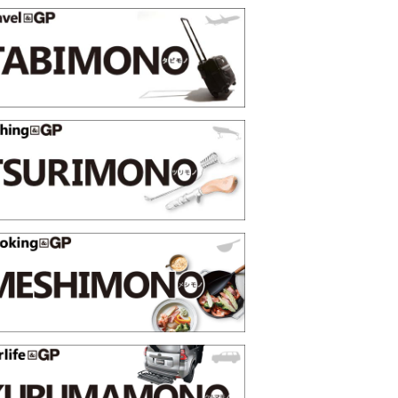
【GoodsPress 2026上半
薄着になる季節の夏こそ“映える”
SHOCK「GRAVITYMASTER」
PR