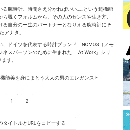
いる腕時計。時間さえ分かればいい……という超機能
から覗くフォルムから、その人のセンスや生き方、
ける自分の一生のパートナーとなりえる腕時計にそ
めたアナタ。
、ドイツを代表する時計ブランド「NOMOS（ノモ
スパーソンのために生まれた 「At Work」シリ
ります。
の機能美を身にまとう大人の男のエレガンス
▶
1
2
のタイトルとURLをコピーする