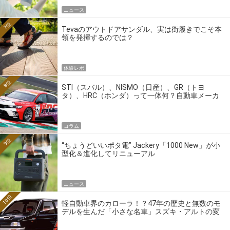
ニュース
7位
Tevaのアウトドアサンダル、実は街履きでこそ本
領を発揮するのでは？
体験レポ
8位
STI（スバル）、NISMO（日産）、GR（トヨ
タ）、HRC（ホンダ）って一体何？自動車メーカ
ーの4大ワークスブランドを探る
コラム
9位
“ちょうどいいポタ電” Jackery「1000 New」が小
型化＆進化してリニューアル
ニュース
10位
軽自動車界のカローラ！？47年の歴史と無数のモ
デルを生んだ「小さな名車」スズキ・アルトの変
遷