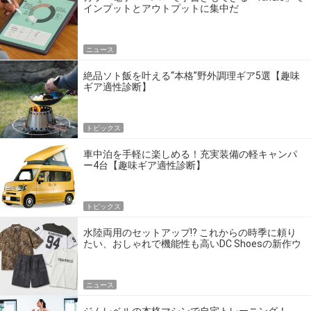
インプットとアウトプットに集中だ
ニュース
絶品ソト飯を叶える“本格”野外調理ギア5選【趣味
ギア適性診断】
トピックス
車中泊を手軽に楽しめる！充実装備の軽キャンパ
ー4台【趣味ギア適性診断】
トピックス
水陸両用のセットアップ!? これからの時季に頼り
たい、おしゃれで機能性も高いDC Shoesの新作ウ
エア
ニュース
ジムレベルの本格マシンで自宅トレーニング！