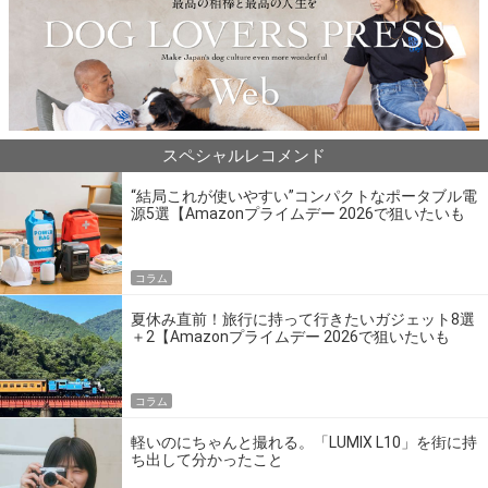
スペシャルレコメンド
“結局これが使いやすい”コンパクトなポータブル電
源5選【Amazonプライムデー 2026で狙いたいも
の】
コラム
夏休み直前！旅行に持って行きたいガジェット8選
＋2【Amazonプライムデー 2026で狙いたいも
の】
コラム
軽いのにちゃんと撮れる。「LUMIX L10」を街に持
ち出して分かったこと