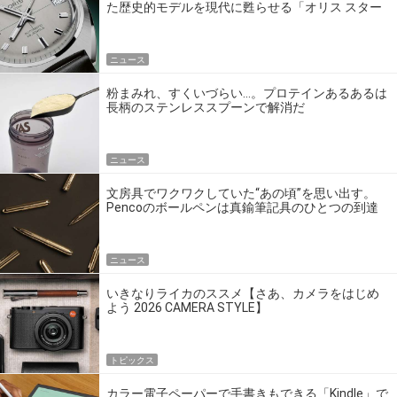
た歴史的モデルを現代に甦らせる「オリス スター
エディション」
ニュース
粉まみれ、すくいづらい…。プロテインあるあるは
長柄のステンレススプーンで解消だ
ニュース
文房具でワクワクしていた“あの頃”を思い出す。
Pencoのボールペンは真鍮筆記具のひとつの到達
点だ
ニュース
いきなりライカのススメ【さあ、カメラをはじめ
よう 2026 CAMERA STYLE】
トピックス
カラー電子ペーパーで手書きもできる「Kindle」で