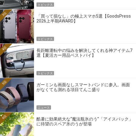
トピックス
3位
「買って損なし」の極上スマホ5選【GoodsPress
2026上半期AWARD】
トピックス
4位
長距離運転中の悩みを解決してくれる神アイテム7
選【夏活カー用品ベストバイ】
トピックス
5位
ガーミンも画面なしスマートバンドに参入。画面
がなくても測れる項目てんこ盛り
ニュース
6位
酷暑に効果絶大な“魔法瓶氷のう”「アイスパック」
に待望のスペア氷のうが登場