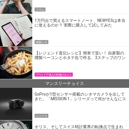
コラム
1万円台で買えるスマートノート、NEWYESは本当
に使えるのか？ 実際に購入して試してみた
体験レポ
【レジェンド直伝レシピ】簡単で旨い！ 自家製の
燻製ベーコンとホタテ缶で作る、3ステップのワン
パン飯
アウトドア名人の外遊び＆メシ
マンスリーチョイス
GoProが1型センサー搭載のシネマカメラを出して
きた。「MISSION 1」シリーズって何がそんなにス
ゴいの？
ニュース
オリス、そしてスイス時計業界の転換点で生まれ