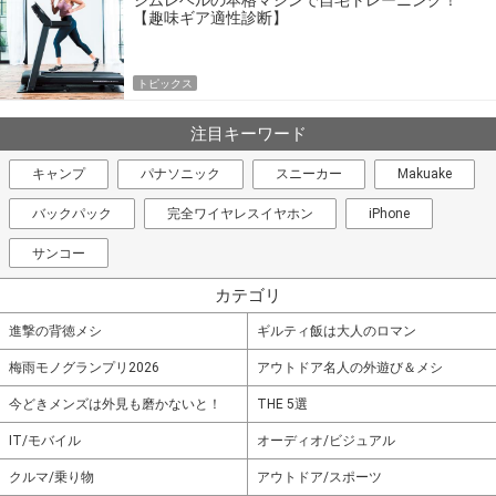
【趣味ギア適性診断】
トピックス
注目キーワード
キャンプ
パナソニック
スニーカー
Makuake
バックパック
完全ワイヤレスイヤホン
iPhone
サンコー
カテゴリ
進撃の背徳メシ
ギルティ飯は大人のロマン
梅雨モノグランプリ2026
アウトドア名人の外遊び＆メシ
今どきメンズは外見も磨かないと！
THE 5選
IT/モバイル
オーディオ/ビジュアル
クルマ/乗り物
アウトドア/スポーツ