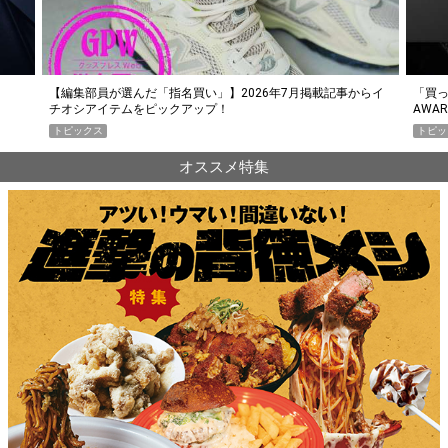
らイ
「買って損なし」の極上スマホ5選【GoodsPress 2026上半期
薄着に
AWARD】
SHO
トピックス
PR
オススメ特集