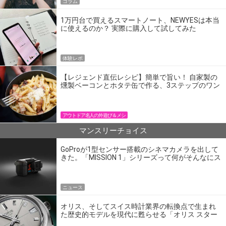
コラム
1万円台で買えるスマートノート、NEWYESは本当
に使えるのか？ 実際に購入して試してみた
体験レポ
【レジェンド直伝レシピ】簡単で旨い！ 自家製の
燻製ベーコンとホタテ缶で作る、3ステップのワン
パン飯
アウトドア名人の外遊び＆メシ
マンスリーチョイス
GoProが1型センサー搭載のシネマカメラを出して
きた。「MISSION 1」シリーズって何がそんなにス
ゴいの？
ニュース
オリス、そしてスイス時計業界の転換点で生まれ
た歴史的モデルを現代に甦らせる「オリス スター
エディション」