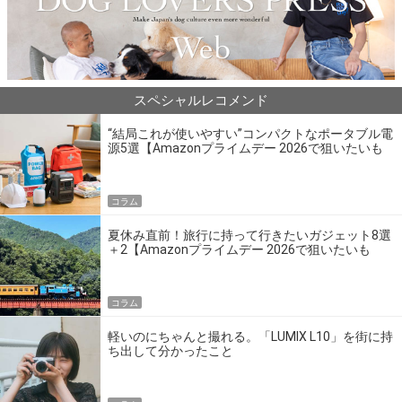
スペシャルレコメンド
“結局これが使いやすい”コンパクトなポータブル電
源5選【Amazonプライムデー 2026で狙いたいも
の】
コラム
夏休み直前！旅行に持って行きたいガジェット8選
＋2【Amazonプライムデー 2026で狙いたいも
の】
コラム
軽いのにちゃんと撮れる。「LUMIX L10」を街に持
ち出して分かったこと