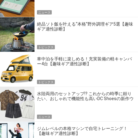
ニュース
絶品ソト飯を叶える“本格”野外調理ギア5選【趣味
ギア適性診断】
トピックス
車中泊を手軽に楽しめる！充実装備の軽キャンパ
ー4台【趣味ギア適性診断】
トピックス
水陸両用のセットアップ!? これからの時季に頼り
たい、おしゃれで機能性も高いDC Shoesの新作ウ
エア
ニュース
ジムレベルの本格マシンで自宅トレーニング！
【趣味ギア適性診断】