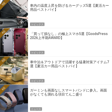
3位
車内の温度上昇を防げるカーグッズ5選【夏活カー
用品ベストバイ】
トピックス
4位
「買って損なし」の極上スマホ5選【GoodsPress
2026上半期AWARD】
トピックス
5位
車中泊＆アウトドアで活躍する猛暑対策アイテム7
選【夏活カー用品ベストバイ】
トピックス
6位
ガーミンも画面なしスマートバンドに参入。画面
がなくても測れる項目てんこ盛り
ニュース