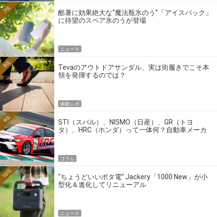
7位
酷暑に効果絶大な“魔法瓶氷のう”「アイスパック」
に待望のスペア氷のうが登場
ニュース
8位
Tevaのアウトドアサンダル、実は街履きでこそ本
領を発揮するのでは？
体験レポ
9位
STI（スバル）、NISMO（日産）、GR（トヨ
タ）、HRC（ホンダ）って一体何？自動車メーカ
ーの4大ワークスブランドを探る
コラム
10位
“ちょうどいいポタ電” Jackery「1000 New」が小
型化＆進化してリニューアル
ニュース