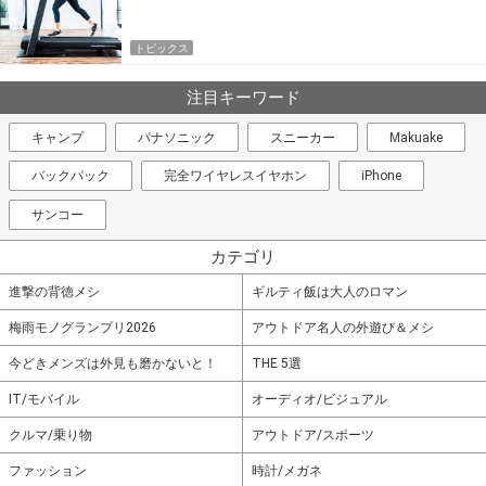
トピックス
注目キーワード
キャンプ
パナソニック
スニーカー
Makuake
バックパック
完全ワイヤレスイヤホン
iPhone
サンコー
カテゴリ
進撃の背徳メシ
ギルティ飯は大人のロマン
梅雨モノグランプリ2026
アウトドア名人の外遊び＆メシ
今どきメンズは外見も磨かないと！
THE 5選
IT/モバイル
オーディオ/ビジュアル
クルマ/乗り物
アウトドア/スポーツ
ファッション
時計/メガネ