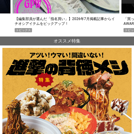
らイ
「買って損なし」の極上スマホ5選【GoodsPress 2026上半期
薄着に
AWARD】
SHO
トピックス
PR
オススメ特集