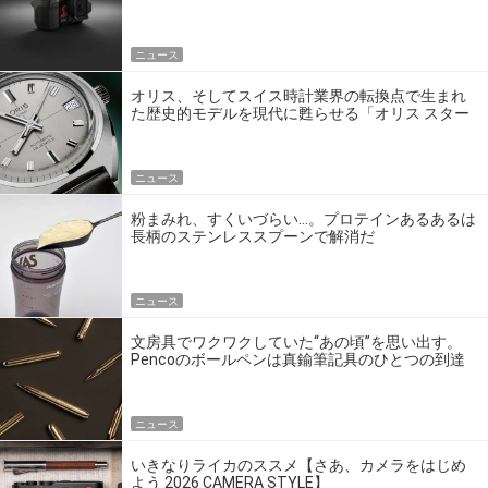
ゴいの？
ニュース
オリス、そしてスイス時計業界の転換点で生まれ
た歴史的モデルを現代に甦らせる「オリス スター
エディション」
ニュース
粉まみれ、すくいづらい…。プロテインあるあるは
長柄のステンレススプーンで解消だ
ニュース
文房具でワクワクしていた“あの頃”を思い出す。
Pencoのボールペンは真鍮筆記具のひとつの到達
点だ
ニュース
いきなりライカのススメ【さあ、カメラをはじめ
よう 2026 CAMERA STYLE】