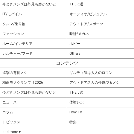
今どきメンズは外見も磨かないと！
THE 5選
IT/モバイル
オーディオ/ビジュアル
クルマ/乗り物
アウトドア/スポーツ
ファッション
時計/メガネ
ホーム/インテリア
ホビー
カルチャー/フード
Others
コンテンツ
進撃の背徳メシ
ギルティ飯は大人のロマン
梅雨モノグランプリ2026
アウトドア名人の外遊び＆メシ
今どきメンズは外見も磨かないと！
THE 5選
ニュース
体験レポ
コラム
How To
トピックス
特集
and more▼