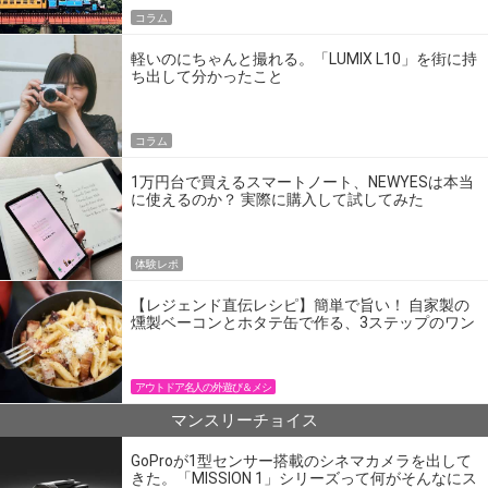
コラム
軽いのにちゃんと撮れる。「LUMIX L10」を街に持
ち出して分かったこと
コラム
1万円台で買えるスマートノート、NEWYESは本当
に使えるのか？ 実際に購入して試してみた
体験レポ
【レジェンド直伝レシピ】簡単で旨い！ 自家製の
燻製ベーコンとホタテ缶で作る、3ステップのワン
パン飯
アウトドア名人の外遊び＆メシ
マンスリーチョイス
GoProが1型センサー搭載のシネマカメラを出して
きた。「MISSION 1」シリーズって何がそんなにス