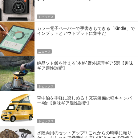
トピックス
カラー電子ペーパーで手書きもできる「Kindle」で
インプットとアウトプットに集中だ
ニュース
絶品ソト飯を叶える“本格”野外調理ギア5選【趣味
ギア適性診断】
トピックス
車中泊を手軽に楽しめる！充実装備の軽キャンパ
ー4台【趣味ギア適性診断】
トピックス
水陸両用のセットアップ!? これからの時季に頼り
たい、おしゃれで機能性も高いDC Shoesの新作ウ