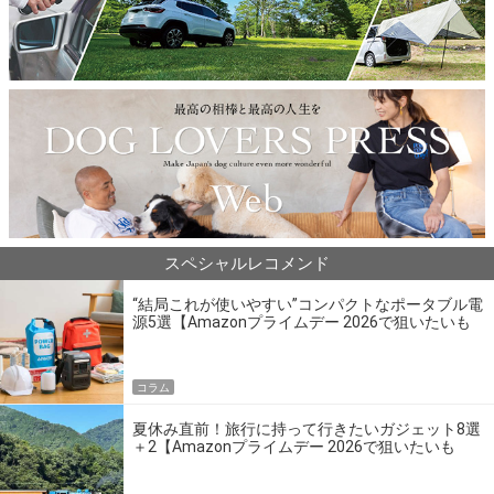
スペシャルレコメンド
“結局これが使いやすい”コンパクトなポータブル電
源5選【Amazonプライムデー 2026で狙いたいも
の】
コラム
夏休み直前！旅行に持って行きたいガジェット8選
＋2【Amazonプライムデー 2026で狙いたいも
の】