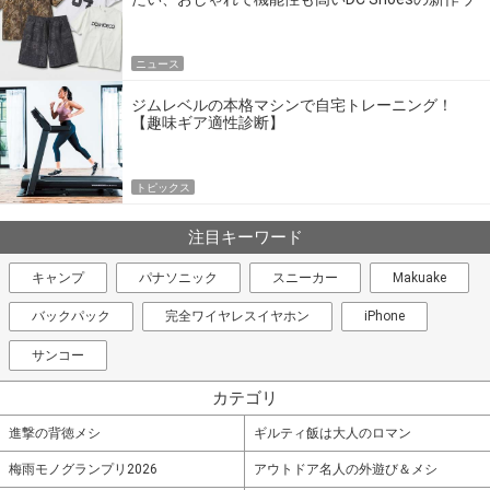
エア
ニュース
ジムレベルの本格マシンで自宅トレーニング！
【趣味ギア適性診断】
トピックス
注目キーワード
キャンプ
パナソニック
スニーカー
Makuake
バックパック
完全ワイヤレスイヤホン
iPhone
サンコー
カテゴリ
進撃の背徳メシ
ギルティ飯は大人のロマン
梅雨モノグランプリ2026
アウトドア名人の外遊び＆メシ