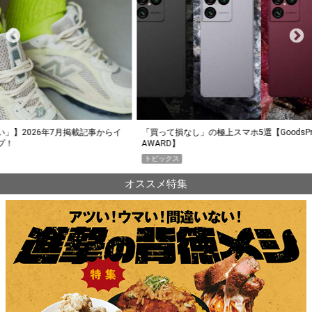
らイ
「買って損なし」の極上スマホ5選【GoodsPress 2026上半期
薄着に
AWARD】
SHO
トピックス
PR
オススメ特集