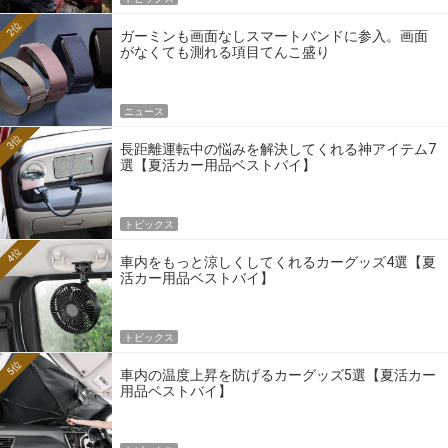
2位
ガーミンも画面なしスマートバンドに参入。画面
がなくても測れる項目てんこ盛り
ニュース
3位
長距離運転中の悩みを解決してくれる神アイテム7
選【夏活カー用品ベストバイ】
トピックス
4位
車内をもっと涼しくしてくれるカーグッズ4選【夏
活カー用品ベストバイ】
トピックス
5位
車内の温度上昇を防げるカーグッズ5選【夏活カー
用品ベストバイ】