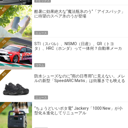
トピックス
6位
酷暑に効果絶大な“魔法瓶氷のう”「アイスパック」
に待望のスペア氷のうが登場
ニュース
7位
STI（スバル）、NISMO（日産）、GR（トヨ
タ）、HRC（ホンダ）って一体何？自動車メーカ
ーの4大ワークスブランドを探る
コラム
8位
防水シューズなのに“雨の日専用”に見えない。メレ
ルの新型「SpeedARC Matis」は街履きでも映える
ニュース
9位
“ちょうどいいポタ電” Jackery「1000 New」が小
型化＆進化してリニューアル