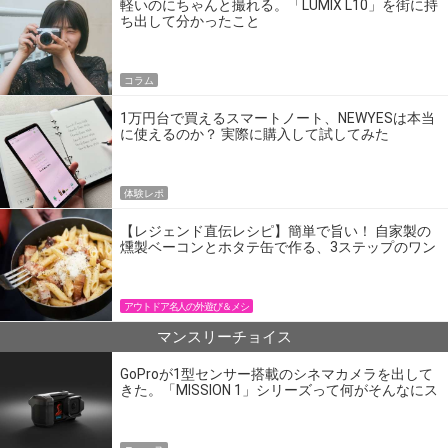
軽いのにちゃんと撮れる。「LUMIX L10」を街に持
ち出して分かったこと
コラム
1万円台で買えるスマートノート、NEWYESは本当
に使えるのか？ 実際に購入して試してみた
体験レポ
【レジェンド直伝レシピ】簡単で旨い！ 自家製の
燻製ベーコンとホタテ缶で作る、3ステップのワン
パン飯
アウトドア名人の外遊び＆メシ
マンスリーチョイス
GoProが1型センサー搭載のシネマカメラを出して
きた。「MISSION 1」シリーズって何がそんなにス
ゴいの？