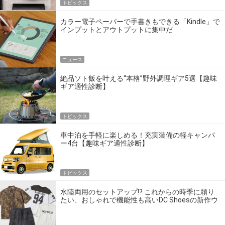
トピックス
カラー電子ペーパーで手書きもできる「Kindle」で
インプットとアウトプットに集中だ
ニュース
絶品ソト飯を叶える“本格”野外調理ギア5選【趣味
ギア適性診断】
トピックス
車中泊を手軽に楽しめる！充実装備の軽キャンパ
ー4台【趣味ギア適性診断】
トピックス
水陸両用のセットアップ!? これからの時季に頼り
たい、おしゃれで機能性も高いDC Shoesの新作ウ
エア