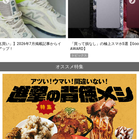
らイ
「買って損なし」の極上スマホ5選【GoodsPress 2026上半期
薄着に
AWARD】
SHO
トピックス
PR
オススメ特集