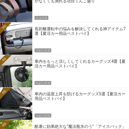
がなくても測れる項目てんこ盛り
ニュース
3位
長距離運転中の悩みを解決してくれる神アイテム7
選【夏活カー用品ベストバイ】
トピックス
4位
車内をもっと涼しくしてくれるカーグッズ4選【夏
活カー用品ベストバイ】
トピックス
5位
車内の温度上昇を防げるカーグッズ5選【夏活カー
用品ベストバイ】
トピックス
6位
酷暑に効果絶大な“魔法瓶氷のう”「アイスパック」