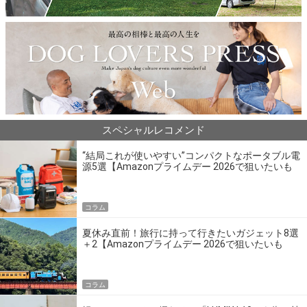
スペシャルレコメンド
“結局これが使いやすい”コンパクトなポータブル電
源5選【Amazonプライムデー 2026で狙いたいも
の】
コラム
夏休み直前！旅行に持って行きたいガジェット8選
＋2【Amazonプライムデー 2026で狙いたいも
の】
コラム