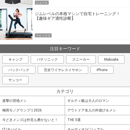
ニュース
ジムレベルの本格マシンで自宅トレーニング！
【趣味ギア適性診断】
トピックス
注目キーワード
キャンプ
パナソニック
スニーカー
Makuake
バックパック
完全ワイヤレスイヤホン
iPhone
サンコー
カテゴリ
進撃の背徳メシ
ギルティ飯は大人のロマン
梅雨モノグランプリ2026
アウトドア名人の外遊び＆メシ
今どきメンズは外見も磨かないと！
THE 5選
IT/モバイル
オーディオ/ビジュアル