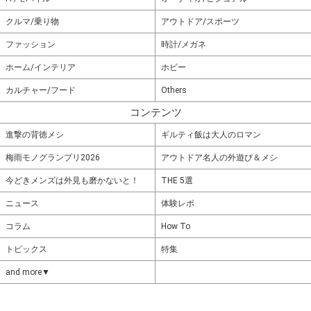
クルマ/乗り物
アウトドア/スポーツ
ファッション
時計/メガネ
ホーム/インテリア
ホビー
カルチャー/フード
Others
コンテンツ
進撃の背徳メシ
ギルティ飯は大人のロマン
梅雨モノグランプリ2026
アウトドア名人の外遊び＆メシ
今どきメンズは外見も磨かないと！
THE 5選
ニュース
体験レポ
コラム
How To
トピックス
特集
and more▼