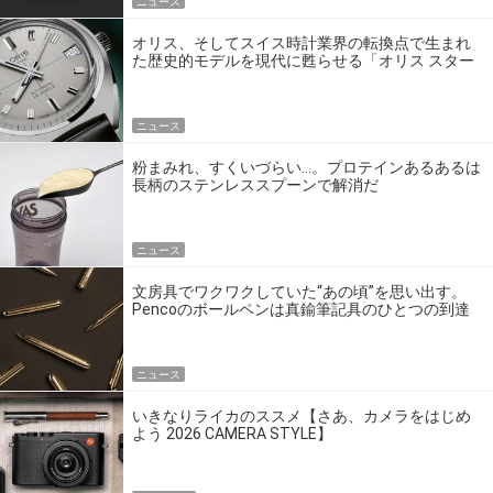
ニュース
オリス、そしてスイス時計業界の転換点で生まれ
た歴史的モデルを現代に甦らせる「オリス スター
エディション」
ニュース
粉まみれ、すくいづらい…。プロテインあるあるは
長柄のステンレススプーンで解消だ
ニュース
文房具でワクワクしていた“あの頃”を思い出す。
Pencoのボールペンは真鍮筆記具のひとつの到達
点だ
ニュース
いきなりライカのススメ【さあ、カメラをはじめ
よう 2026 CAMERA STYLE】