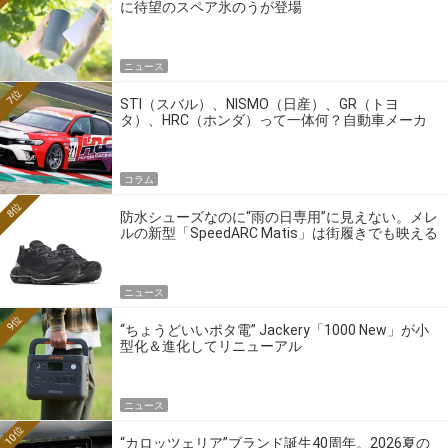
に待望のスペア氷のうが登場
ニュース
7位
STI（スバル）、NISMO（日産）、GR（トヨ
タ）、HRC（ホンダ）って一体何？自動車メーカ
ーの4大ワークスブランドを探る
コラム
8位
防水シューズなのに“雨の日専用”に見えない。メレ
ルの新型「SpeedARC Matis」は街履きでも映える
ニュース
9位
“ちょうどいいポタ電” Jackery「1000 New」が小
型化＆進化してリニューアル
ニュース
10位
“カロッツェリア”ブランド誕生40周年。2026夏の