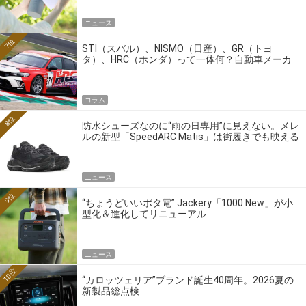
ニュース
7位
STI（スバル）、NISMO（日産）、GR（トヨ
タ）、HRC（ホンダ）って一体何？自動車メーカ
ーの4大ワークスブランドを探る
コラム
8位
防水シューズなのに“雨の日専用”に見えない。メレ
ルの新型「SpeedARC Matis」は街履きでも映える
ニュース
9位
“ちょうどいいポタ電” Jackery「1000 New」が小
型化＆進化してリニューアル
ニュース
10位
“カロッツェリア”ブランド誕生40周年。2026夏の
新製品総点検