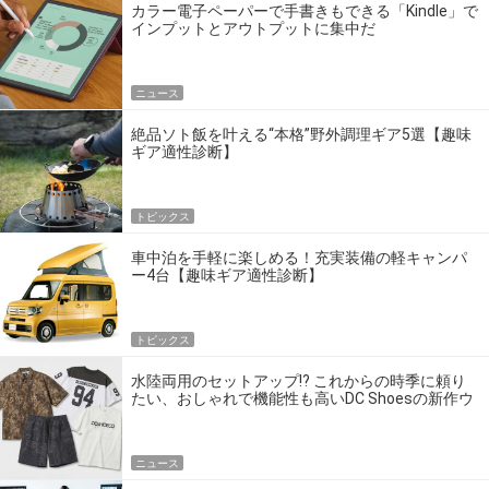
カラー電子ペーパーで手書きもできる「Kindle」で
インプットとアウトプットに集中だ
ニュース
絶品ソト飯を叶える“本格”野外調理ギア5選【趣味
ギア適性診断】
トピックス
車中泊を手軽に楽しめる！充実装備の軽キャンパ
ー4台【趣味ギア適性診断】
トピックス
水陸両用のセットアップ!? これからの時季に頼り
たい、おしゃれで機能性も高いDC Shoesの新作ウ
エア
ニュース