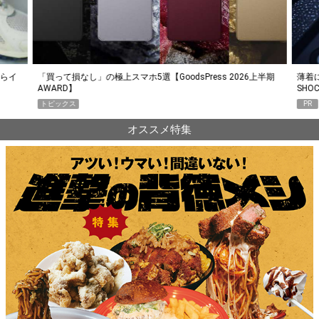
らイ
「買って損なし」の極上スマホ5選【GoodsPress 2026上半期
薄着に
AWARD】
SHO
トピックス
PR
オススメ特集