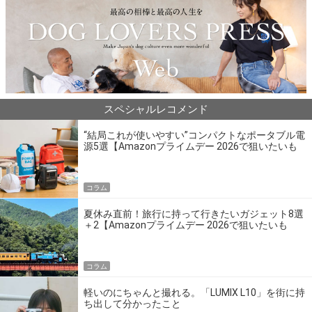
スペシャルレコメンド
“結局これが使いやすい”コンパクトなポータブル電
源5選【Amazonプライムデー 2026で狙いたいも
の】
コラム
夏休み直前！旅行に持って行きたいガジェット8選
＋2【Amazonプライムデー 2026で狙いたいも
の】
コラム
軽いのにちゃんと撮れる。「LUMIX L10」を街に持
ち出して分かったこと