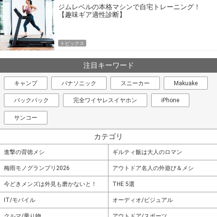
ジムレベルの本格マシンで自宅トレーニング！
【趣味ギア適性診断】
トピックス
注目キーワード
キャンプ
パナソニック
スニーカー
Makuake
バックパック
完全ワイヤレスイヤホン
iPhone
サンコー
カテゴリ
進撃の背徳メシ
ギルティ飯は大人のロマン
梅雨モノグランプリ2026
アウトドア名人の外遊び＆メシ
今どきメンズは外見も磨かないと！
THE 5選
IT/モバイル
オーディオ/ビジュアル
クルマ/乗り物
アウトドア/スポーツ