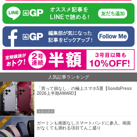
人気記事ランキング
1位
「買って損なし」の極上スマホ5選【GoodsPress
2026上半期AWARD】
トピックス
2位
ガーミンも画面なしスマートバンドに参入。画面
がなくても測れる項目てんこ盛り