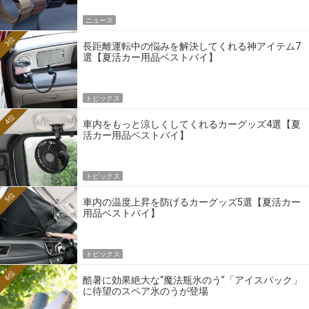
ニュース
3位
長距離運転中の悩みを解決してくれる神アイテム7
選【夏活カー用品ベストバイ】
トピックス
4位
車内をもっと涼しくしてくれるカーグッズ4選【夏
活カー用品ベストバイ】
トピックス
5位
車内の温度上昇を防げるカーグッズ5選【夏活カー
用品ベストバイ】
トピックス
6位
酷暑に効果絶大な“魔法瓶氷のう”「アイスパック」
に待望のスペア氷のうが登場