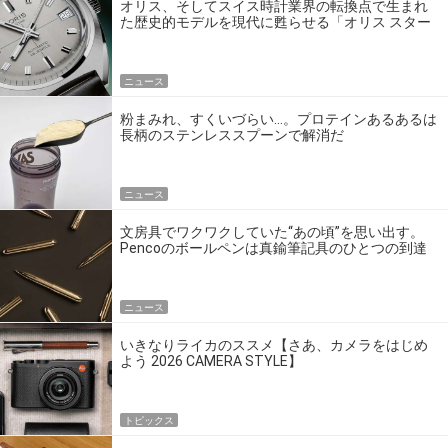
オリス、そしてスイス時計業界の転換点で生まれ
た歴史的モデルを現代に甦らせる「オリス スター
エディション」
ニュース
粉まみれ、すくいづらい…。プロテインあるあるは
長柄のステンレススプーンで解消だ
ニュース
文房具でワクワクしていた“あの頃”を思い出す。
Pencoのボールペンは真鍮筆記具のひとつの到達
点だ
ニュース
いきなりライカのススメ【さあ、カメラをはじめ
よう 2026 CAMERA STYLE】
トピックス