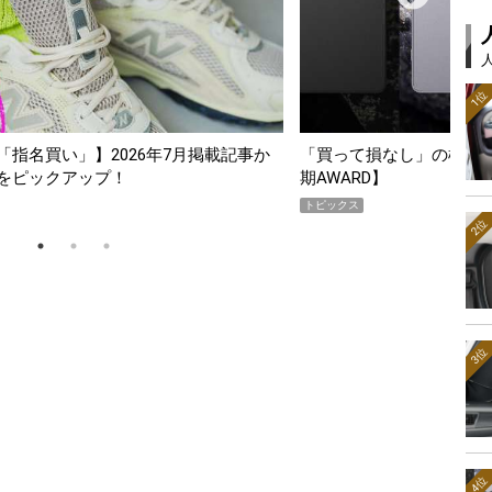
1位
って損なし」の極上スマホ5選【GoodsPress 2026上半
薄着にな
WARD】
SHOCK
ックス
PR
2位
3位
4位