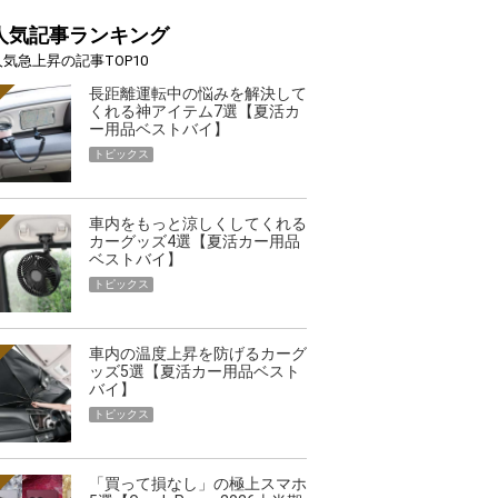
人気記事ランキング
人気急上昇の記事TOP10
長距離運転中の悩みを解決して
くれる神アイテム7選【夏活カ
ー用品ベストバイ】
る季節の夏こそ“映える”タフな腕時計を。G-
【編集部員が選
トピックス
「GRAVITYMASTER」は本当に機能も見た…
らイチオシア
トピックス
車内をもっと涼しくしてくれる
カーグッズ4選【夏活カー用品
ベストバイ】
トピックス
車内の温度上昇を防げるカーグ
ッズ5選【夏活カー用品ベスト
バイ】
トピックス
「買って損なし」の極上スマホ