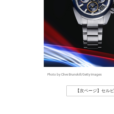
Photo by Clive Brunskill/Getty Images
【次ページ】セル