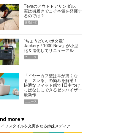
Tevaのアウトドアサンダル、
実は街履きでこそ本領を発揮す
るのでは？
体験レポ
“ちょうどいいポタ電”
Jackery「1000 New」が小型
化＆進化してリニューアル
ニュース
「イヤーカフ型は耳が痛くな
る、ズレる」の悩みを解消！
快適なフィット感で1日中つけ
っぱなしにできるゼンハイザー
最新作
ニュース
and more▼
ライフスタイルを充実させる姉妹メディア