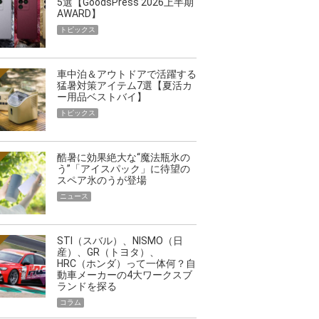
5選【GoodsPress 2026上半期
AWARD】
トピックス
車中泊＆アウトドアで活躍する
猛暑対策アイテム7選【夏活カ
ー用品ベストバイ】
トピックス
酷暑に効果絶大な“魔法瓶氷の
う”「アイスパック」に待望の
スペア氷のうが登場
ニュース
STI（スバル）、NISMO（日
産）、GR（トヨタ）、
HRC（ホンダ）って一体何？自
動車メーカーの4大ワークスブ
ランドを探る
コラム