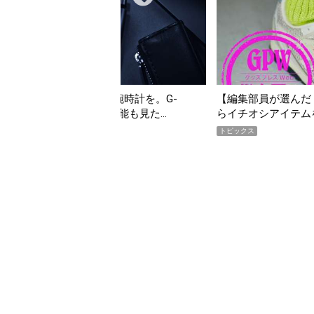
【編集部員が選んだ「指名買い」】2026年7月掲載記事か
「買
らイチオシアイテムをピックアップ！
期A
トピックス
トピ