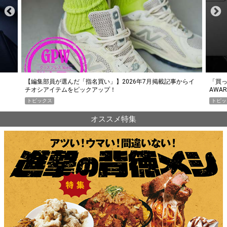
らイ
「買って損なし」の極上スマホ5選【GoodsPress 2026上半期
薄着に
AWARD】
SHO
トピックス
PR
オススメ特集