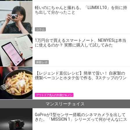
軽いのにちゃんと撮れる。「LUMIX L10」を街に持
ち出して分かったこと
コラム
1万円台で買えるスマートノート、NEWYESは本当
に使えるのか？ 実際に購入して試してみた
体験レポ
【レジェンド直伝レシピ】簡単で旨い！ 自家製の
燻製ベーコンとホタテ缶で作る、3ステップのワン
パン飯
アウトドア名人の外遊び＆メシ
マンスリーチョイス
GoProが1型センサー搭載のシネマカメラを出して
きた。「MISSION 1」シリーズって何がそんなにス
ゴいの？