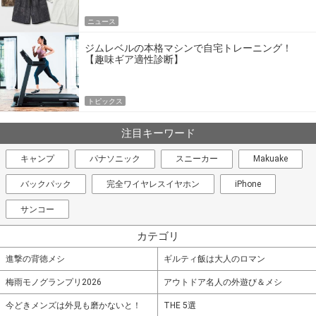
ニュース
ジムレベルの本格マシンで自宅トレーニング！
【趣味ギア適性診断】
トピックス
注目キーワード
キャンプ
パナソニック
スニーカー
Makuake
バックパック
完全ワイヤレスイヤホン
iPhone
サンコー
カテゴリ
進撃の背徳メシ
ギルティ飯は大人のロマン
梅雨モノグランプリ2026
アウトドア名人の外遊び＆メシ
今どきメンズは外見も磨かないと！
THE 5選