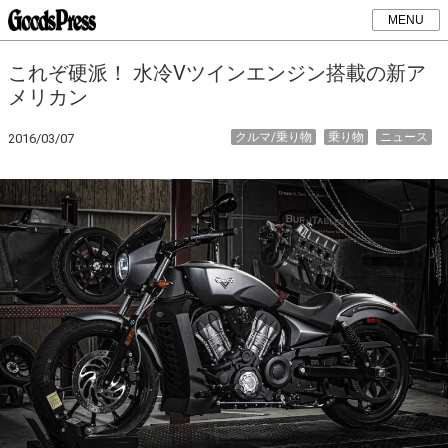
MENU
これぞ硬派！ 水冷Vツインエンジン搭載の新ア
メリカン
クルマ/乗り物
乗り物
ニュース
2016/03/07