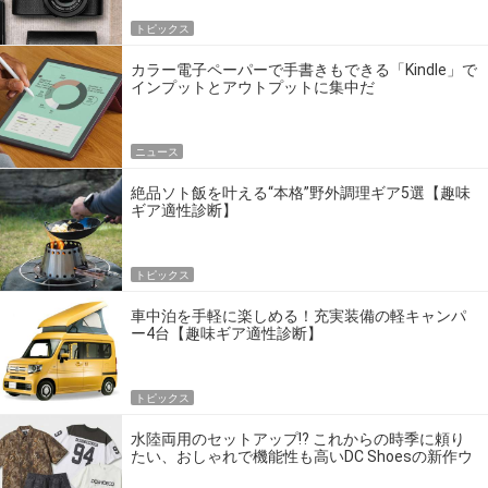
トピックス
カラー電子ペーパーで手書きもできる「Kindle」で
インプットとアウトプットに集中だ
ニュース
絶品ソト飯を叶える“本格”野外調理ギア5選【趣味
ギア適性診断】
トピックス
車中泊を手軽に楽しめる！充実装備の軽キャンパ
ー4台【趣味ギア適性診断】
トピックス
水陸両用のセットアップ!? これからの時季に頼り
たい、おしゃれで機能性も高いDC Shoesの新作ウ
エア