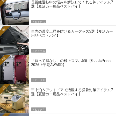
2位
長距離運転中の悩みを解決してくれる神アイテム7
選【夏活カー用品ベストバイ】
トピックス
3位
車内の温度上昇を防げるカーグッズ5選【夏活カー
用品ベストバイ】
トピックス
4位
「買って損なし」の極上スマホ5選【GoodsPress
2026上半期AWARD】
トピックス
5位
車中泊＆アウトドアで活躍する猛暑対策アイテム7
選【夏活カー用品ベストバイ】
トピックス