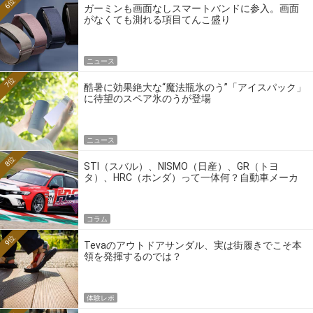
6位
ガーミンも画面なしスマートバンドに参入。画面
がなくても測れる項目てんこ盛り
ニュース
7位
酷暑に効果絶大な“魔法瓶氷のう”「アイスパック」
に待望のスペア氷のうが登場
ニュース
8位
STI（スバル）、NISMO（日産）、GR（トヨ
タ）、HRC（ホンダ）って一体何？自動車メーカ
ーの4大ワークスブランドを探る
コラム
9位
Tevaのアウトドアサンダル、実は街履きでこそ本
領を発揮するのでは？
体験レポ