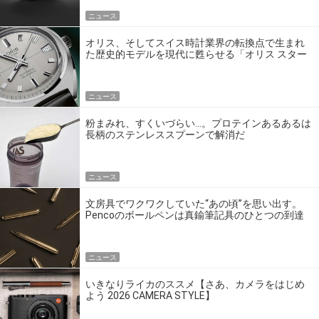
ニュース
オリス、そしてスイス時計業界の転換点で生まれ
た歴史的モデルを現代に甦らせる「オリス スター
エディション」
ニュース
粉まみれ、すくいづらい…。プロテインあるあるは
長柄のステンレススプーンで解消だ
ニュース
文房具でワクワクしていた“あの頃”を思い出す。
Pencoのボールペンは真鍮筆記具のひとつの到達
点だ
ニュース
いきなりライカのススメ【さあ、カメラをはじめ
よう 2026 CAMERA STYLE】