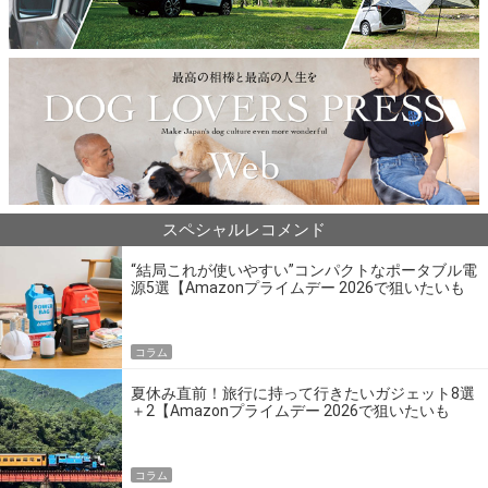
スペシャルレコメンド
“結局これが使いやすい”コンパクトなポータブル電
源5選【Amazonプライムデー 2026で狙いたいも
の】
コラム
夏休み直前！旅行に持って行きたいガジェット8選
＋2【Amazonプライムデー 2026で狙いたいも
の】
コラム