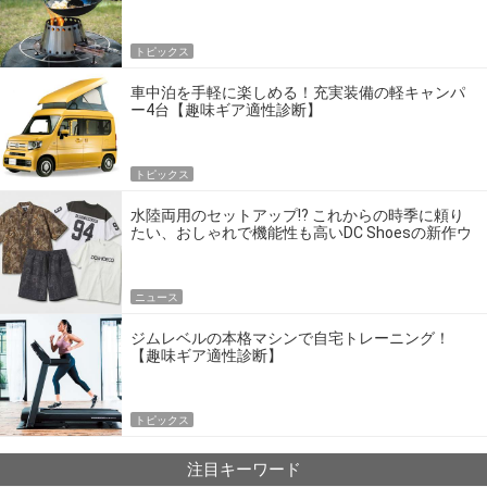
トピックス
車中泊を手軽に楽しめる！充実装備の軽キャンパ
ー4台【趣味ギア適性診断】
トピックス
水陸両用のセットアップ!? これからの時季に頼り
たい、おしゃれで機能性も高いDC Shoesの新作ウ
エア
ニュース
ジムレベルの本格マシンで自宅トレーニング！
【趣味ギア適性診断】
トピックス
注目キーワード