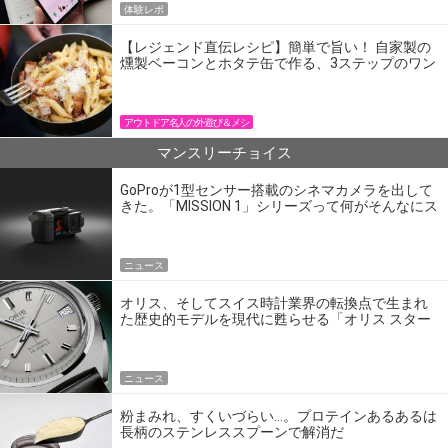
体験レポ
【レジェンド直伝レシピ】簡単で旨い！ 自家製の
燻製ベーコンとホタテ缶で作る、3ステップのワン
パン飯
アウトドア名人の外遊び＆メシ
マンスリーチョイス
GoProが1型センサー搭載のシネマカメラを出して
きた。「MISSION 1」シリーズって何がそんなにス
ゴいの？
ニュース
オリス、そしてスイス時計業界の転換点で生まれ
た歴史的モデルを現代に甦らせる「オリス スター
エディション」
ニュース
粉まみれ、すくいづらい…。プロテインあるあるは
長柄のステンレススプーンで解消だ