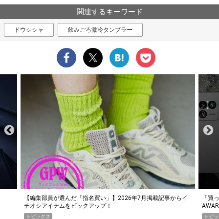
関連するキーワード
ドウシシャ
飲みごろ激冷タンブラー
らイ
「買って損なし」の極上スマホ5選【GoodsPress 2026上半期
薄着に
AWARD】
SHO
トピックス
PR