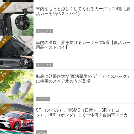
4位
車内をもっと涼しくしてくれるカーグッズ4選【夏
活カー用品ベストバイ】
トピックス
5位
車内の温度上昇を防げるカーグッズ5選【夏活カー
用品ベストバイ】
トピックス
6位
酷暑に効果絶大な“魔法瓶氷のう”「アイスパック」
に待望のスペア氷のうが登場
ニュース
7位
STI（スバル）、NISMO（日産）、GR（トヨ
タ）、HRC（ホンダ）って一体何？自動車メーカ
ーの4大ワークスブランドを探る
コラム