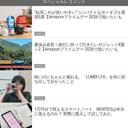
スペシャルレコメンド
“結局これが使いやすい”コンパクトなポータブル電
源5選【Amazonプライムデー 2026で狙いたいも
の】
コラム
夏休み直前！旅行に持って行きたいガジェット8選
＋2【Amazonプライムデー 2026で狙いたいも
の】
コラム
軽いのにちゃんと撮れる。「LUMIX L10」を街に持
ち出して分かったこと
コラム
1万円台で買えるスマートノート、NEWYESは本当
に使えるのか？ 実際に購入して試してみた