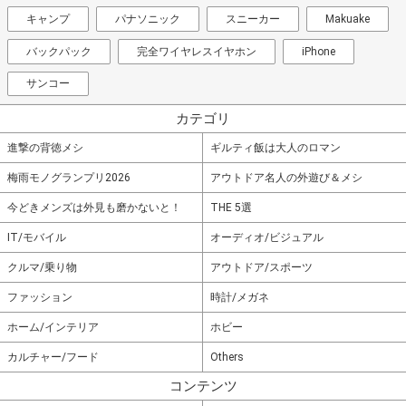
キャンプ
パナソニック
スニーカー
Makuake
バックパック
完全ワイヤレスイヤホン
iPhone
サンコー
カテゴリ
進撃の背徳メシ
ギルティ飯は大人のロマン
梅雨モノグランプリ2026
アウトドア名人の外遊び＆メシ
今どきメンズは外見も磨かないと！
THE 5選
IT/モバイル
オーディオ/ビジュアル
クルマ/乗り物
アウトドア/スポーツ
ファッション
時計/メガネ
ホーム/インテリア
ホビー
カルチャー/フード
Others
コンテンツ