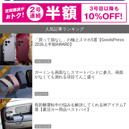
人気記事ランキング
1位
「買って損なし」の極上スマホ5選【GoodsPress
2026上半期AWARD】
トピックス
2位
ガーミンも画面なしスマートバンドに参入。画面
がなくても測れる項目てんこ盛り
ニュース
3位
長距離運転中の悩みを解決してくれる神アイテム7
選【夏活カー用品ベストバイ】
トピックス