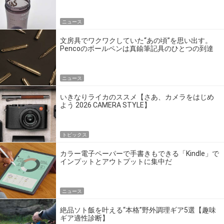
ニュース
文房具でワクワクしていた“あの頃”を思い出す。
Pencoのボールペンは真鍮筆記具のひとつの到達
点だ
ニュース
いきなりライカのススメ【さあ、カメラをはじめ
よう 2026 CAMERA STYLE】
トピックス
カラー電子ペーパーで手書きもできる「Kindle」で
インプットとアウトプットに集中だ
ニュース
絶品ソト飯を叶える“本格”野外調理ギア5選【趣味
ギア適性診断】