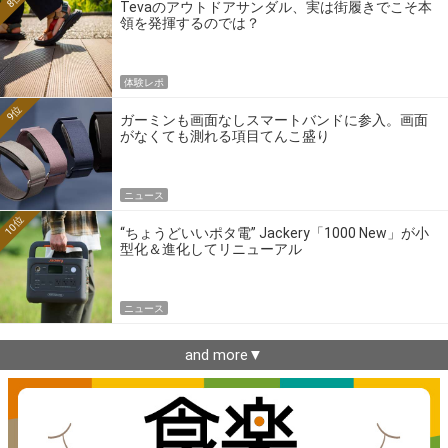
8位
Tevaのアウトドアサンダル、実は街履きでこそ本
領を発揮するのでは？
体験レポ
9位
ガーミンも画面なしスマートバンドに参入。画面
がなくても測れる項目てんこ盛り
ニュース
10位
“ちょうどいいポタ電” Jackery「1000 New」が小
型化＆進化してリニューアル
ニュース
and more▼