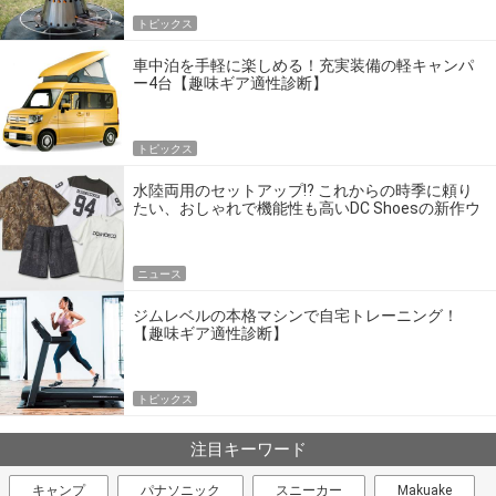
トピックス
車中泊を手軽に楽しめる！充実装備の軽キャンパ
ー4台【趣味ギア適性診断】
トピックス
水陸両用のセットアップ!? これからの時季に頼り
たい、おしゃれで機能性も高いDC Shoesの新作ウ
エア
ニュース
ジムレベルの本格マシンで自宅トレーニング！
【趣味ギア適性診断】
トピックス
注目キーワード
キャンプ
パナソニック
スニーカー
Makuake