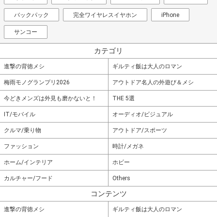
バックパック
完全ワイヤレスイヤホン
iPhone
サンコー
カテゴリ
進撃の背徳メシ
ギルティ飯は大人のロマン
梅雨モノグランプリ2026
アウトドア名人の外遊び＆メシ
今どきメンズは外見も磨かないと！
THE 5選
IT/モバイル
オーディオ/ビジュアル
クルマ/乗り物
アウトドア/スポーツ
ファッション
時計/メガネ
ホーム/インテリア
ホビー
カルチャー/フード
Others
コンテンツ
進撃の背徳メシ
ギルティ飯は大人のロマン