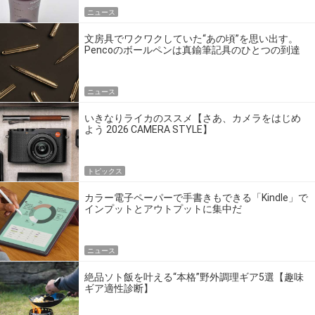
ニュース
文房具でワクワクしていた“あの頃”を思い出す。
Pencoのボールペンは真鍮筆記具のひとつの到達
点だ
ニュース
いきなりライカのススメ【さあ、カメラをはじめ
よう 2026 CAMERA STYLE】
トピックス
カラー電子ペーパーで手書きもできる「Kindle」で
インプットとアウトプットに集中だ
ニュース
絶品ソト飯を叶える“本格”野外調理ギア5選【趣味
ギア適性診断】