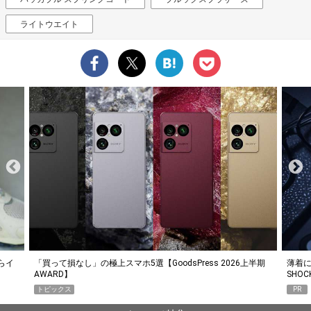
ライトウエイト
らイ
「買って損なし」の極上スマホ5選【GoodsPress 2026上半期
薄着に
AWARD】
SHO
トピックス
PR