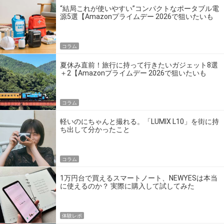
“結局これが使いやすい”コンパクトなポータブル電
源5選【Amazonプライムデー 2026で狙いたいも
の】
コラム
夏休み直前！旅行に持って行きたいガジェット8選
＋2【Amazonプライムデー 2026で狙いたいも
の】
コラム
軽いのにちゃんと撮れる。「LUMIX L10」を街に持
ち出して分かったこと
コラム
1万円台で買えるスマートノート、NEWYESは本当
に使えるのか？ 実際に購入して試してみた
体験レポ