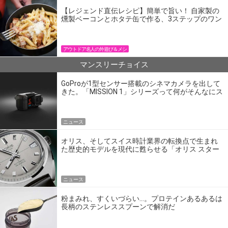
【レジェンド直伝レシピ】簡単で旨い！ 自家製の
燻製ベーコンとホタテ缶で作る、3ステップのワン
パン飯
アウトドア名人の外遊び＆メシ
マンスリーチョイス
GoProが1型センサー搭載のシネマカメラを出して
きた。「MISSION 1」シリーズって何がそんなにス
ゴいの？
ニュース
オリス、そしてスイス時計業界の転換点で生まれ
た歴史的モデルを現代に甦らせる「オリス スター
エディション」
ニュース
粉まみれ、すくいづらい…。プロテインあるあるは
長柄のステンレススプーンで解消だ