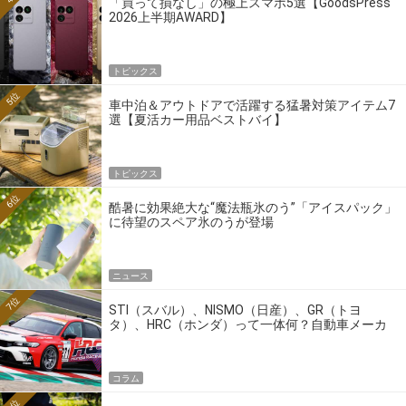
「買って損なし」の極上スマホ5選【GoodsPress
2026上半期AWARD】
トピックス
5位
車中泊＆アウトドアで活躍する猛暑対策アイテム7
選【夏活カー用品ベストバイ】
トピックス
6位
酷暑に効果絶大な“魔法瓶氷のう”「アイスパック」
に待望のスペア氷のうが登場
ニュース
7位
STI（スバル）、NISMO（日産）、GR（トヨ
タ）、HRC（ホンダ）って一体何？自動車メーカ
ーの4大ワークスブランドを探る
コラム