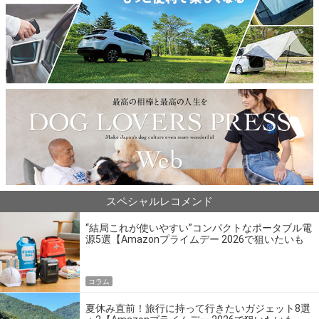
スペシャルレコメンド
“結局これが使いやすい”コンパクトなポータブル電
源5選【Amazonプライムデー 2026で狙いたいも
の】
コラム
夏休み直前！旅行に持って行きたいガジェット8選