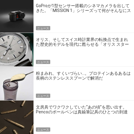
GoProが1型センサー搭載のシネマカメラを出して
きた。「MISSION 1」シリーズって何がそんなにス
ゴいの？
ニュース
オリス、そしてスイス時計業界の転換点で生まれ
た歴史的モデルを現代に甦らせる「オリス スター
エディション」
ニュース
粉まみれ、すくいづらい…。プロテインあるあるは
長柄のステンレススプーンで解消だ
ニュース
文房具でワクワクしていた“あの頃”を思い出す。
Pencoのボールペンは真鍮筆記具のひとつの到達
点だ
ニュース