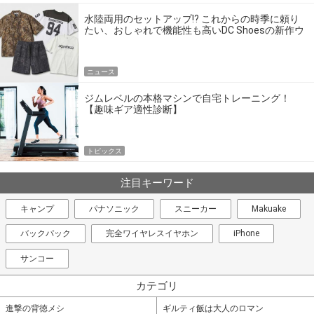
水陸両用のセットアップ!? これからの時季に頼り
たい、おしゃれで機能性も高いDC Shoesの新作ウ
エア
ニュース
ジムレベルの本格マシンで自宅トレーニング！
【趣味ギア適性診断】
トピックス
注目キーワード
キャンプ
パナソニック
スニーカー
Makuake
バックパック
完全ワイヤレスイヤホン
iPhone
サンコー
カテゴリ
進撃の背徳メシ
ギルティ飯は大人のロマン