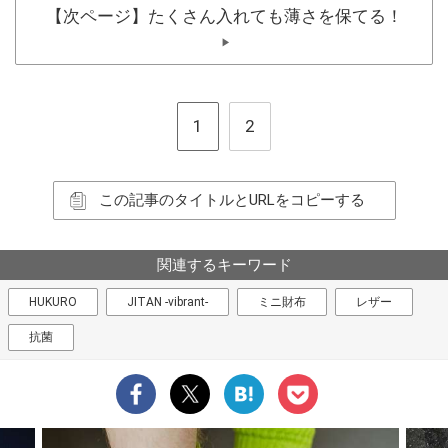
【次ページ】たくさん入れても薄さを保てる！
▶
1
2
この記事のタイトルとURLをコピーする
関連するキーワード
HUKURO
JITAN -vibrant-
ミニ財布
レザー
抗菌