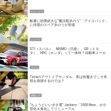
トピックス
6位
酷暑に効果絶大な“魔法瓶氷のう”「アイスパック」
に待望のスペア氷のうが登場
ニュース
7位
STI（スバル）、NISMO（日産）、GR（トヨ
タ）、HRC（ホンダ）って一体何？自動車メーカ
ーの4大ワークスブランドを探る
コラム
8位
Tevaのアウトドアサンダル、実は街履きでこそ本
領を発揮するのでは？
体験レポ
9位
“ちょうどいいポタ電” Jackery「1000 New」が小
型化＆進化してリニューアル