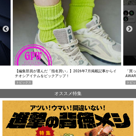
らイ
「買って損なし」の極上スマホ5選【GoodsPress 2026上半期
薄着に
AWARD】
SHO
トピックス
PR
オススメ特集