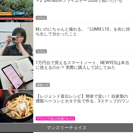
＋2【Amazonプライムデー 2026で狙いたいも
の】
コラム
軽いのにちゃんと撮れる。「LUMIX L10」を街に持
ち出して分かったこと
コラム
1万円台で買えるスマートノート、NEWYESは本当
に使えるのか？ 実際に購入して試してみた
体験レポ
【レジェンド直伝レシピ】簡単で旨い！ 自家製の
燻製ベーコンとホタテ缶で作る、3ステップのワン
パン飯
アウトドア名人の外遊び＆メシ
マンスリーチョイス