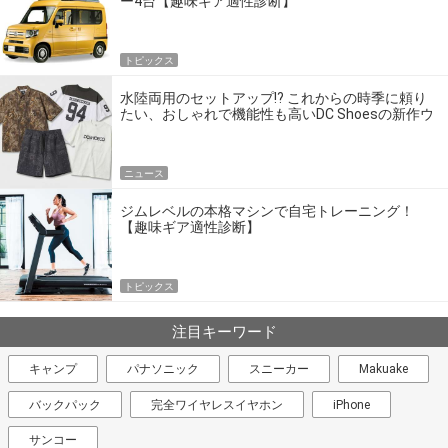
ー4台【趣味ギア適性診断】
トピックス
水陸両用のセットアップ!? これからの時季に頼り
たい、おしゃれで機能性も高いDC Shoesの新作ウ
エア
ニュース
ジムレベルの本格マシンで自宅トレーニング！
【趣味ギア適性診断】
トピックス
注目キーワード
キャンプ
パナソニック
スニーカー
Makuake
バックパック
完全ワイヤレスイヤホン
iPhone
サンコー