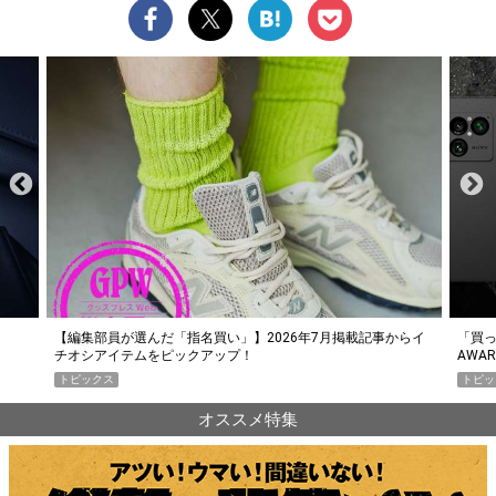
らイ
「買って損なし」の極上スマホ5選【GoodsPress 2026上半期
薄着に
AWARD】
SHO
トピックス
PR
オススメ特集