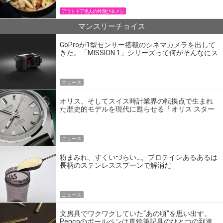
アウトドア名人の外遊び＆メシ
マンスリーチョイス
GoProが1型センサー搭載のシネマカメラを出して
きた。「MISSION 1」シリーズって何がそんなにス
ゴいの？
ニュース
オリス、そしてスイス時計業界の転換点で生まれ
た歴史的モデルを現代に甦らせる「オリス スター
エディション」
ニュース
粉まみれ、すくいづらい…。プロテインあるあるは
長柄のステンレススプーンで解消だ
ニュース
文房具でワクワクしていた“あの頃”を思い出す。
Pencoのボールペンは真鍮筆記具のひとつの到達