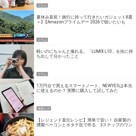
コラム
夏休み直前！旅行に持って行きたいガジェット8選
＋2【Amazonプライムデー 2026で狙いたいも
の】
コラム
軽いのにちゃんと撮れる。「LUMIX L10」を街に持
ち出して分かったこと
コラム
1万円台で買えるスマートノート、NEWYESは本当
に使えるのか？ 実際に購入して試してみた
体験レポ
【レジェンド直伝レシピ】簡単で旨い！ 自家製の
燻製ベーコンとホタテ缶で作る、3ステップのワン
パン飯