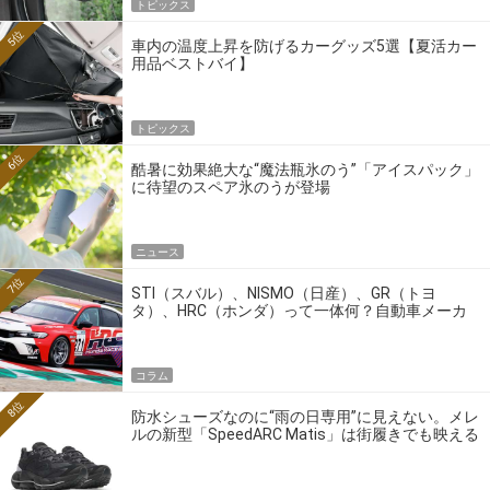
トピックス
5位
車内の温度上昇を防げるカーグッズ5選【夏活カー
用品ベストバイ】
トピックス
6位
酷暑に効果絶大な“魔法瓶氷のう”「アイスパック」
に待望のスペア氷のうが登場
ニュース
7位
STI（スバル）、NISMO（日産）、GR（トヨ
タ）、HRC（ホンダ）って一体何？自動車メーカ
ーの4大ワークスブランドを探る
コラム
8位
防水シューズなのに“雨の日専用”に見えない。メレ
ルの新型「SpeedARC Matis」は街履きでも映える