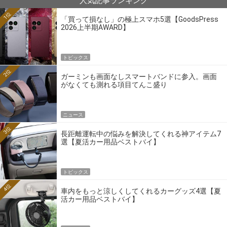
人気記事ランキング
1位
「買って損なし」の極上スマホ5選【GoodsPress
2026上半期AWARD】
トピックス
2位
ガーミンも画面なしスマートバンドに参入。画面
がなくても測れる項目てんこ盛り
ニュース
3位
長距離運転中の悩みを解決してくれる神アイテム7
選【夏活カー用品ベストバイ】
トピックス
4位
車内をもっと涼しくしてくれるカーグッズ4選【夏
活カー用品ベストバイ】