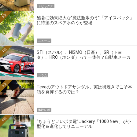
トピックス
6位
酷暑に効果絶大な“魔法瓶氷のう”「アイスパック」
に待望のスペア氷のうが登場
ニュース
7位
STI（スバル）、NISMO（日産）、GR（トヨ
タ）、HRC（ホンダ）って一体何？自動車メーカ
ーの4大ワークスブランドを探る
コラム
8位
Tevaのアウトドアサンダル、実は街履きでこそ本
領を発揮するのでは？
体験レポ
9位
“ちょうどいいポタ電” Jackery「1000 New」が小
型化＆進化してリニューアル