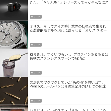
きた。「MISSION 1」シリーズって何がそんなにス
ゴいの？
ニュース
オリス、そしてスイス時計業界の転換点で生まれ
た歴史的モデルを現代に甦らせる「オリス スター
エディション」
ニュース
粉まみれ、すくいづらい…。プロテインあるあるは
長柄のステンレススプーンで解消だ
ニュース
文房具でワクワクしていた“あの頃”を思い出す。
Pencoのボールペンは真鍮筆記具のひとつの到達
点だ
ニュース
いきなりライカのススメ【さあ、カメラをはじめ