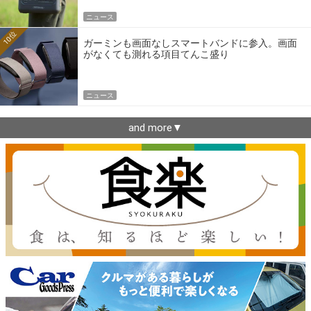
ニュース
10位
ガーミンも画面なしスマートバンドに参入。画面
がなくても測れる項目てんこ盛り
ニュース
and more▼