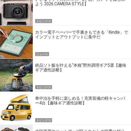
よう 2026 CAMERA STYLE】
トピックス
カラー電子ペーパーで手書きもできる「Kindle」で
インプットとアウトプットに集中だ
ニュース
絶品ソト飯を叶える“本格”野外調理ギア5選【趣味
ギア適性診断】
トピックス
車中泊を手軽に楽しめる！充実装備の軽キャンパ
ー4台【趣味ギア適性診断】
トピックス