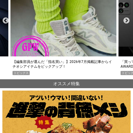
らイ
「買って損なし」の極上スマホ5選【GoodsPress 2026上半期
薄着に
AWARD】
SHO
トピックス
PR
オススメ特集