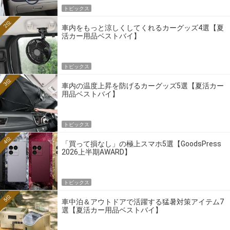
トピックス
2位
車内をもっと涼しくしてくれるカーグッズ4選【夏
活カー用品ベストバイ】
トピックス
3位
車内の温度上昇を防げるカーグッズ5選【夏活カー
用品ベストバイ】
トピックス
4位
「買って損なし」の極上スマホ5選【GoodsPress
2026上半期AWARD】
トピックス
5位
車中泊＆アウトドアで活躍する猛暑対策アイテム7
選【夏活カー用品ベストバイ】