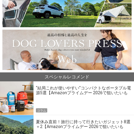
スペシャルレコメンド
“結局これが使いやすい”コンパクトなポータブル電
源5選【Amazonプライムデー 2026で狙いたいも
の】
コラム
夏休み直前！旅行に持って行きたいガジェット8選
＋2【Amazonプライムデー 2026で狙いたいも
の】