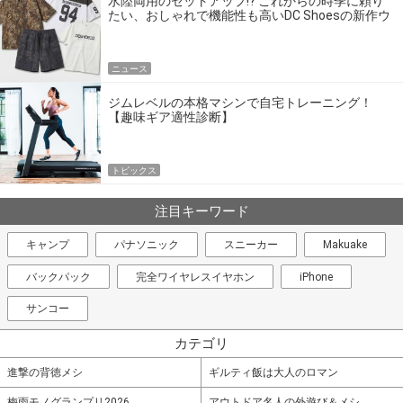
水陸両用のセットアップ!? これからの時季に頼り
たい、おしゃれで機能性も高いDC Shoesの新作ウ
エア
ニュース
ジムレベルの本格マシンで自宅トレーニング！
【趣味ギア適性診断】
トピックス
注目キーワード
キャンプ
パナソニック
スニーカー
Makuake
バックパック
完全ワイヤレスイヤホン
iPhone
サンコー
カテゴリ
進撃の背徳メシ
ギルティ飯は大人のロマン
梅雨モノグランプリ2026
アウトドア名人の外遊び＆メシ