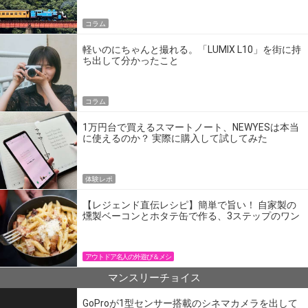
コラム
軽いのにちゃんと撮れる。「LUMIX L10」を街に持
ち出して分かったこと
コラム
1万円台で買えるスマートノート、NEWYESは本当
に使えるのか？ 実際に購入して試してみた
体験レポ
【レジェンド直伝レシピ】簡単で旨い！ 自家製の
燻製ベーコンとホタテ缶で作る、3ステップのワン
パン飯
アウトドア名人の外遊び＆メシ
マンスリーチョイス
GoProが1型センサー搭載のシネマカメラを出して