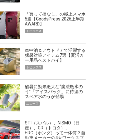
「買って損なし」の極上スマホ
5選【GoodsPress 2026上半期
AWARD】
トピックス
車中泊＆アウトドアで活躍する
猛暑対策アイテム7選【夏活カ
ー用品ベストバイ】
トピックス
酷暑に効果絶大な“魔法瓶氷の
う”「アイスパック」に待望の
スペア氷のうが登場
ニュース
STI（スバル）、NISMO（日
産）、GR（トヨタ）、
HRC（ホンダ）って一体何？自
動車メーカーの4大ワークスブ