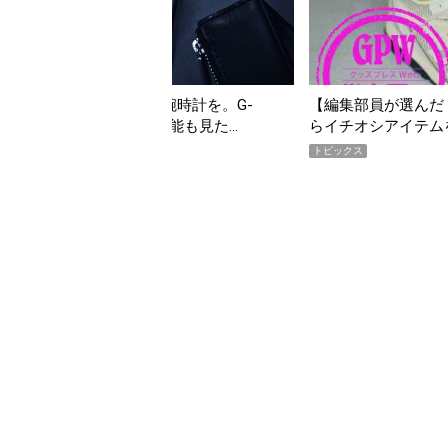
タフな腕時計を。G-
【編集部員が選んだ「指名買い」】20
」は本当に機能も見た…
らイチオシアイテムをピックアップ！
トピックス