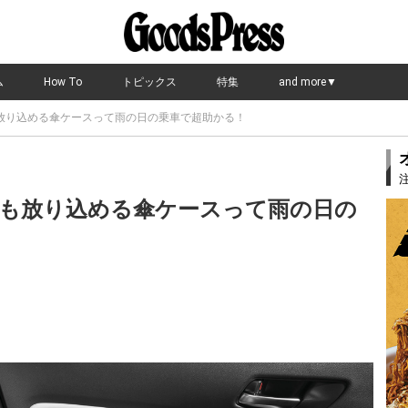
ム
How To
トピックス
特集
and more▼
放り込める傘ケースって雨の日の乗車で超助かる！
も放り込める傘ケースって雨の日の