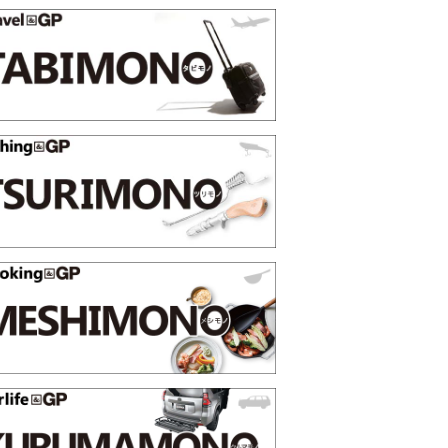
ss 2026上半
薄着になる季節の夏こそ“映える”タフな腕時計を。
SHOCK「GRAVITYMASTER」は本当に機能も見た
PR