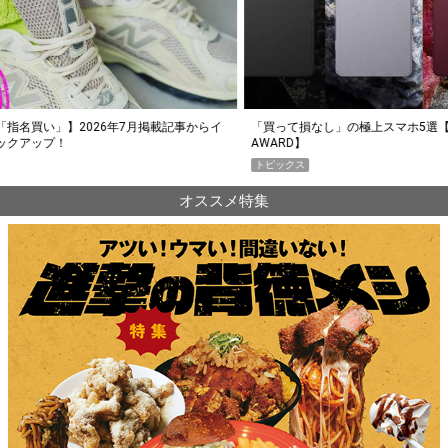
らイ
「買って損なし」の極上スマホ5選【GoodsPress 2026上半期
薄着に
AWARD】
SHO
トピックス
PR
オススメ特集