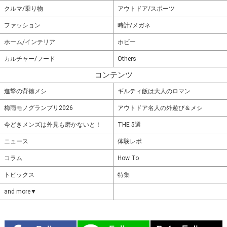
クルマ/乗り物
アウトドア/スポーツ
ファッション
時計/メガネ
ホーム/インテリア
ホビー
カルチャー/フード
Others
コンテンツ
進撃の背徳メシ
ギルティ飯は大人のロマン
梅雨モノグランプリ2026
アウトドア名人の外遊び＆メシ
今どきメンズは外見も磨かないと！
THE 5選
ニュース
体験レポ
コラム
How To
トピックス
特集
and more▼