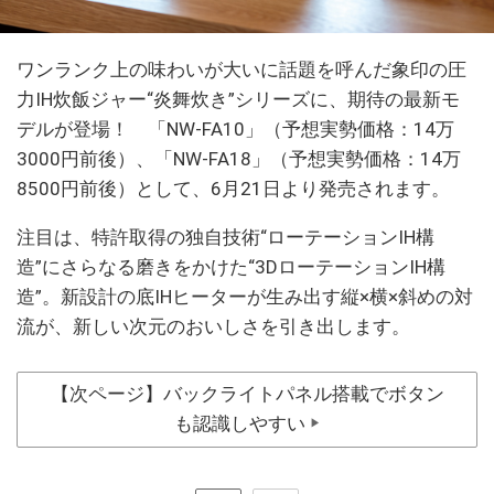
ワンランク上の味わいが大いに話題を呼んだ象印の圧
力IH炊飯ジャー“炎舞炊き”シリーズに、期待の最新モ
デルが登場！ 「NW-FA10」（予想実勢価格：14万
3000円前後）、「NW-FA18」（予想実勢価格：14万
8500円前後）として、6月21日より発売されます。
注目は、特許取得の独自技術“ローテーションIH構
造”にさらなる磨きをかけた“3DローテーションIH構
造”。新設計の底IHヒーターが生み出す縦×横×斜めの対
流が、新しい次元のおいしさを引き出します。
【次ページ】バックライトパネル搭載でボタン
も認識しやすい
▶