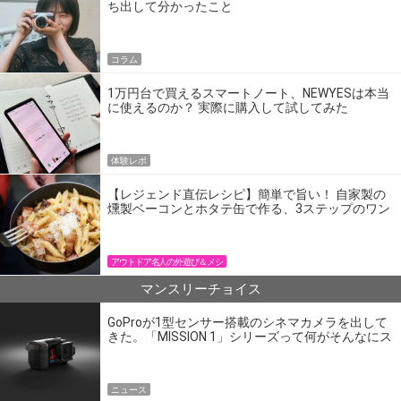
ち出して分かったこと
コラム
1万円台で買えるスマートノート、NEWYESは本当
に使えるのか？ 実際に購入して試してみた
体験レポ
【レジェンド直伝レシピ】簡単で旨い！ 自家製の
燻製ベーコンとホタテ缶で作る、3ステップのワン
パン飯
アウトドア名人の外遊び＆メシ
マンスリーチョイス
GoProが1型センサー搭載のシネマカメラを出して
きた。「MISSION 1」シリーズって何がそんなにス
ゴいの？
ニュース