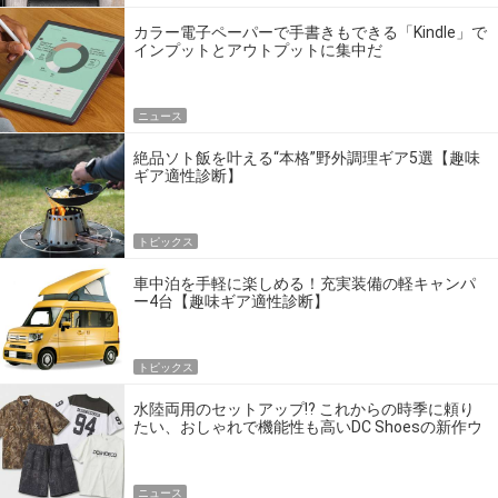
カラー電子ペーパーで手書きもできる「Kindle」で
インプットとアウトプットに集中だ
ニュース
絶品ソト飯を叶える“本格”野外調理ギア5選【趣味
ギア適性診断】
トピックス
車中泊を手軽に楽しめる！充実装備の軽キャンパ
ー4台【趣味ギア適性診断】
トピックス
水陸両用のセットアップ!? これからの時季に頼り
たい、おしゃれで機能性も高いDC Shoesの新作ウ
エア
ニュース