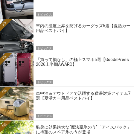
トピックス
3位
車内の温度上昇を防げるカーグッズ5選【夏活カー
用品ベストバイ】
トピックス
4位
「買って損なし」の極上スマホ5選【GoodsPress
2026上半期AWARD】
トピックス
5位
車中泊＆アウトドアで活躍する猛暑対策アイテム7
選【夏活カー用品ベストバイ】
トピックス
6位
酷暑に効果絶大な“魔法瓶氷のう”「アイスパック」
に待望のスペア氷のうが登場