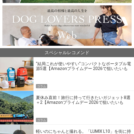
スペシャルレコメンド
“結局これが使いやすい”コンパクトなポータブル電
源5選【Amazonプライムデー 2026で狙いたいも
の】
コラム
夏休み直前！旅行に持って行きたいガジェット8選
＋2【Amazonプライムデー 2026で狙いたいも
の】
コラム
軽いのにちゃんと撮れる。「LUMIX L10」を街に持