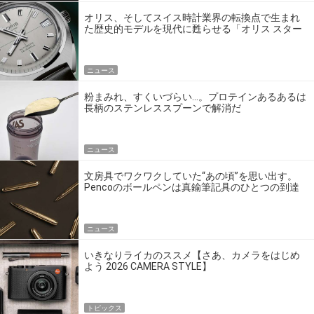
オリス、そしてスイス時計業界の転換点で生まれ
た歴史的モデルを現代に甦らせる「オリス スター
エディション」
ニュース
粉まみれ、すくいづらい…。プロテインあるあるは
長柄のステンレススプーンで解消だ
ニュース
文房具でワクワクしていた“あの頃”を思い出す。
Pencoのボールペンは真鍮筆記具のひとつの到達
点だ
ニュース
いきなりライカのススメ【さあ、カメラをはじめ
よう 2026 CAMERA STYLE】
トピックス