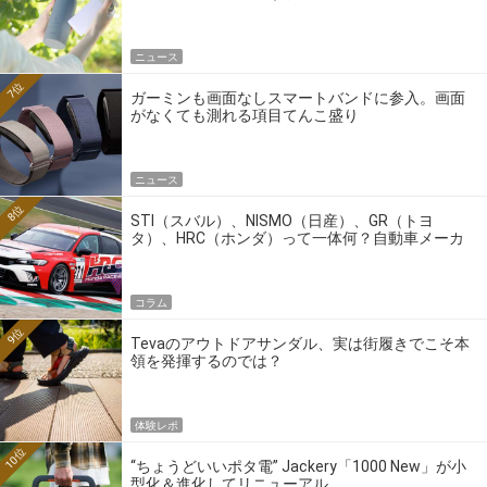
ニュース
7位
ガーミンも画面なしスマートバンドに参入。画面
がなくても測れる項目てんこ盛り
ニュース
8位
STI（スバル）、NISMO（日産）、GR（トヨ
タ）、HRC（ホンダ）って一体何？自動車メーカ
ーの4大ワークスブランドを探る
コラム
9位
Tevaのアウトドアサンダル、実は街履きでこそ本
領を発揮するのでは？
体験レポ
10位
“ちょうどいいポタ電” Jackery「1000 New」が小
型化＆進化してリニューアル