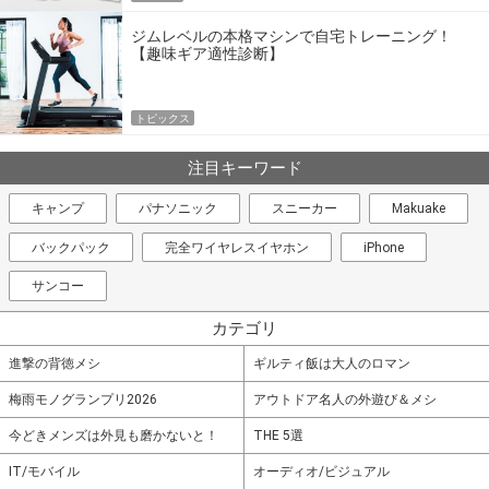
ジムレベルの本格マシンで自宅トレーニング！
【趣味ギア適性診断】
トピックス
注目キーワード
キャンプ
パナソニック
スニーカー
Makuake
バックパック
完全ワイヤレスイヤホン
iPhone
サンコー
カテゴリ
進撃の背徳メシ
ギルティ飯は大人のロマン
梅雨モノグランプリ2026
アウトドア名人の外遊び＆メシ
今どきメンズは外見も磨かないと！
THE 5選
IT/モバイル
オーディオ/ビジュアル