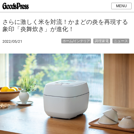
MENU
さらに激しく米を対流！かまどの炎を再現する
象印「炎舞炊き」が進化！
ホーム/インテリア
調理家電
ニュース
2022/05/21