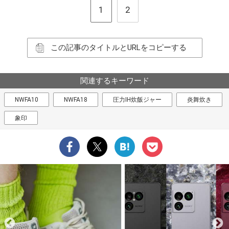
1
2
この記事のタイトルとURLをコピーする
関連するキーワード
NWFA10
NWFA18
圧力IH炊飯ジャー
炎舞炊き
象印