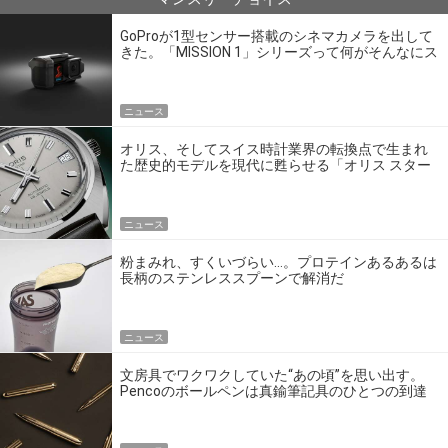
GoProが1型センサー搭載のシネマカメラを出して
きた。「MISSION 1」シリーズって何がそんなにス
ゴいの？
ニュース
オリス、そしてスイス時計業界の転換点で生まれ
た歴史的モデルを現代に甦らせる「オリス スター
エディション」
ニュース
粉まみれ、すくいづらい…。プロテインあるあるは
長柄のステンレススプーンで解消だ
ニュース
文房具でワクワクしていた“あの頃”を思い出す。
Pencoのボールペンは真鍮筆記具のひとつの到達
点だ