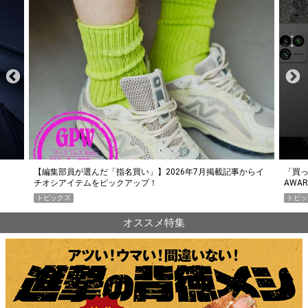
らイ
「買って損なし」の極上スマホ5選【GoodsPress 2026上半期
薄着に
AWARD】
SHO
トピックス
PR
オススメ特集