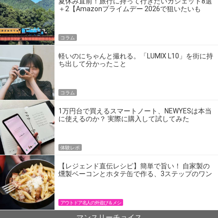
夏休み直前！旅行に持って行きたいガジェット8選
＋2【Amazonプライムデー 2026で狙いたいも
の】
コラム
軽いのにちゃんと撮れる。「LUMIX L10」を街に持
ち出して分かったこと
コラム
1万円台で買えるスマートノート、NEWYESは本当
に使えるのか？ 実際に購入して試してみた
体験レポ
【レジェンド直伝レシピ】簡単で旨い！ 自家製の
燻製ベーコンとホタテ缶で作る、3ステップのワン
パン飯
アウトドア名人の外遊び＆メシ
マンスリーチョイス