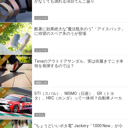
がなくても測れる項目てんこ盛り
ニュース
6位
酷暑に効果絶大な“魔法瓶氷のう”「アイスパック」
に待望のスペア氷のうが登場
ニュース
7位
Tevaのアウトドアサンダル、実は街履きでこそ本
領を発揮するのでは？
体験レポ
8位
STI（スバル）、NISMO（日産）、GR（トヨ
タ）、HRC（ホンダ）って一体何？自動車メーカ
ーの4大ワークスブランドを探る
コラム
9位
“ちょうどいいポタ電” Jackery「1000 New」が小