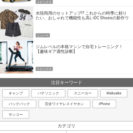
トピックス
水陸両用のセットアップ!? これからの時季に頼り
たい、おしゃれで機能性も高いDC Shoesの新作ウ
エア
ニュース
ジムレベルの本格マシンで自宅トレーニング！
【趣味ギア適性診断】
トピックス
注目キーワード
キャンプ
パナソニック
スニーカー
Makuake
バックパック
完全ワイヤレスイヤホン
iPhone
サンコー
カテゴリ