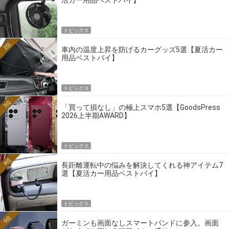
トピックス
2位
車内の温度上昇を防げるカーグッズ5選【夏活カー
用品ベストバイ】
トピックス
3位
「買って損なし」の極上スマホ5選【GoodsPress
2026上半期AWARD】
トピックス
4位
長距離運転中の悩みを解決してくれる神アイテム7
選【夏活カー用品ベストバイ】
トピックス
5位
ガーミンも画面なしスマートバンドに参入。画面