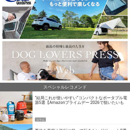
スペシャルレコメンド
“結局これが使いやすい”コンパクトなポータブル電
源5選【Amazonプライムデー 2026で狙いたいも
の】
コラム