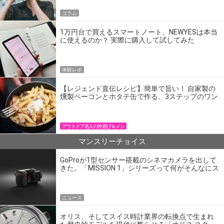
コラム
1万円台で買えるスマートノート、NEWYESは本当
に使えるのか？ 実際に購入して試してみた
体験レポ
【レジェンド直伝レシピ】簡単で旨い！ 自家製の
燻製ベーコンとホタテ缶で作る、3ステップのワン
パン飯
アウトドア名人の外遊び＆メシ
マンスリーチョイス
GoProが1型センサー搭載のシネマカメラを出して
きた。「MISSION 1」シリーズって何がそんなにス
ゴいの？
ニュース
オリス、そしてスイス時計業界の転換点で生まれ