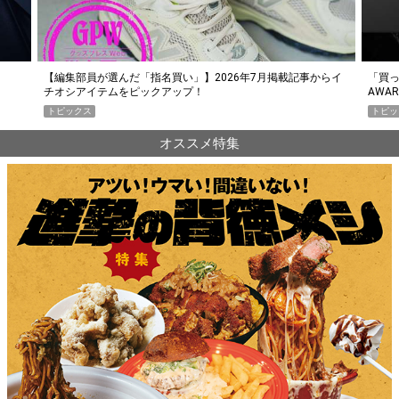
らイ
「買って損なし」の極上スマホ5選【GoodsPress 2026上半期
薄着に
AWARD】
SHO
トピックス
PR
オススメ特集