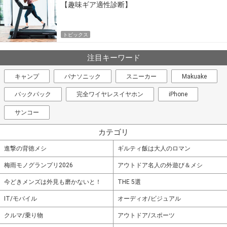
【趣味ギア適性診断】
トピックス
注目キーワード
キャンプ
パナソニック
スニーカー
Makuake
バックパック
完全ワイヤレスイヤホン
iPhone
サンコー
カテゴリ
進撃の背徳メシ
ギルティ飯は大人のロマン
梅雨モノグランプリ2026
アウトドア名人の外遊び＆メシ
今どきメンズは外見も磨かないと！
THE 5選
IT/モバイル
オーディオ/ビジュアル
クルマ/乗り物
アウトドア/スポーツ