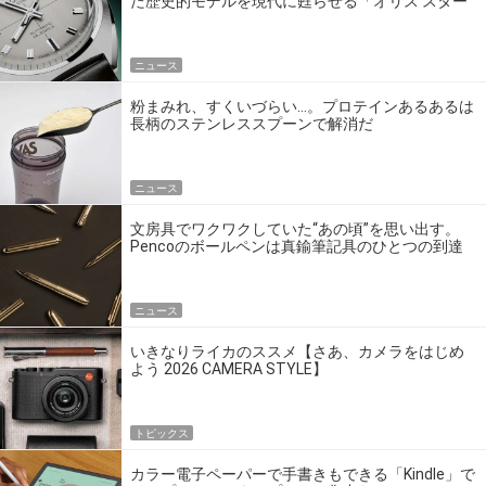
た歴史的モデルを現代に甦らせる「オリス スター
エディション」
ニュース
粉まみれ、すくいづらい…。プロテインあるあるは
長柄のステンレススプーンで解消だ
ニュース
文房具でワクワクしていた“あの頃”を思い出す。
Pencoのボールペンは真鍮筆記具のひとつの到達
点だ
ニュース
いきなりライカのススメ【さあ、カメラをはじめ
よう 2026 CAMERA STYLE】
トピックス
カラー電子ペーパーで手書きもできる「Kindle」で