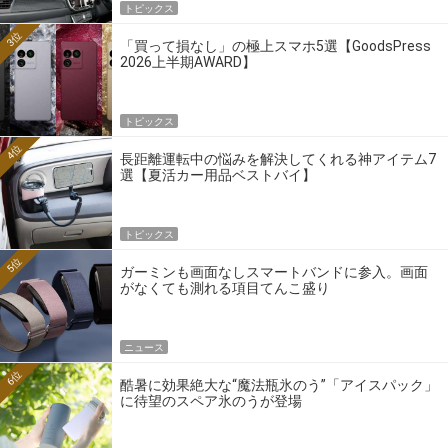
トピックス
3位
「買って損なし」の極上スマホ5選【GoodsPress
2026上半期AWARD】
トピックス
4位
長距離運転中の悩みを解決してくれる神アイテム7
選【夏活カー用品ベストバイ】
トピックス
5位
ガーミンも画面なしスマートバンドに参入。画面
がなくても測れる項目てんこ盛り
ニュース
6位
酷暑に効果絶大な“魔法瓶氷のう”「アイスパック」
に待望のスペア氷のうが登場