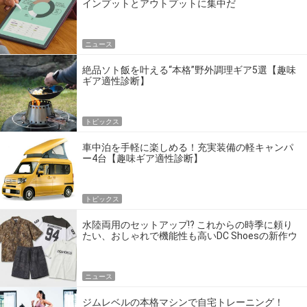
インプットとアウトプットに集中だ
ニュース
絶品ソト飯を叶える“本格”野外調理ギア5選【趣味
ギア適性診断】
トピックス
車中泊を手軽に楽しめる！充実装備の軽キャンパ
ー4台【趣味ギア適性診断】
トピックス
水陸両用のセットアップ!? これからの時季に頼り
たい、おしゃれで機能性も高いDC Shoesの新作ウ
エア
ニュース
ジムレベルの本格マシンで自宅トレーニング！