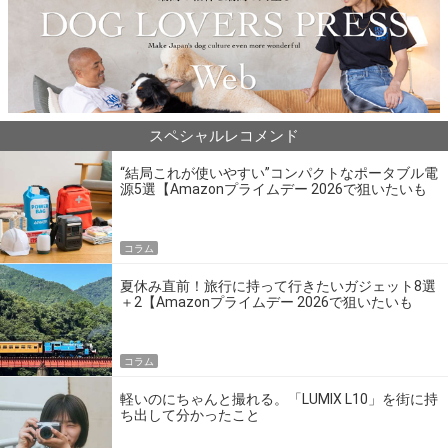
スペシャルレコメンド
“結局これが使いやすい”コンパクトなポータブル電
源5選【Amazonプライムデー 2026で狙いたいも
の】
コラム
夏休み直前！旅行に持って行きたいガジェット8選
＋2【Amazonプライムデー 2026で狙いたいも
の】
コラム
軽いのにちゃんと撮れる。「LUMIX L10」を街に持
ち出して分かったこと