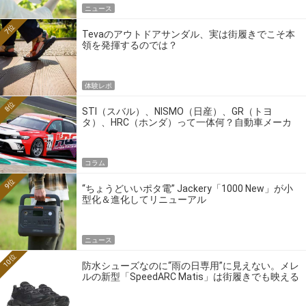
ニュース
7位
Tevaのアウトドアサンダル、実は街履きでこそ本
領を発揮するのでは？
体験レポ
8位
STI（スバル）、NISMO（日産）、GR（トヨ
タ）、HRC（ホンダ）って一体何？自動車メーカ
ーの4大ワークスブランドを探る
コラム
9位
“ちょうどいいポタ電” Jackery「1000 New」が小
型化＆進化してリニューアル
ニュース
10位
防水シューズなのに“雨の日専用”に見えない。メレ
ルの新型「SpeedARC Matis」は街履きでも映える