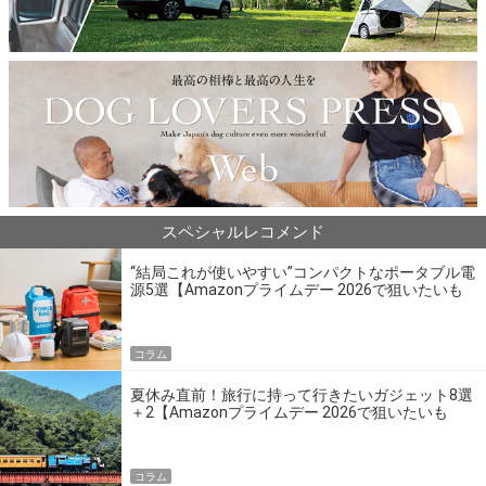
スペシャルレコメンド
“結局これが使いやすい”コンパクトなポータブル電
源5選【Amazonプライムデー 2026で狙いたいも
の】
コラム
夏休み直前！旅行に持って行きたいガジェット8選
＋2【Amazonプライムデー 2026で狙いたいも
の】
コラム