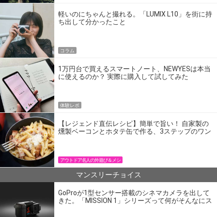
軽いのにちゃんと撮れる。「LUMIX L10」を街に持
ち出して分かったこと
コラム
1万円台で買えるスマートノート、NEWYESは本当
に使えるのか？ 実際に購入して試してみた
体験レポ
【レジェンド直伝レシピ】簡単で旨い！ 自家製の
燻製ベーコンとホタテ缶で作る、3ステップのワン
パン飯
アウトドア名人の外遊び＆メシ
マンスリーチョイス
GoProが1型センサー搭載のシネマカメラを出して
きた。「MISSION 1」シリーズって何がそんなにス
ゴいの？