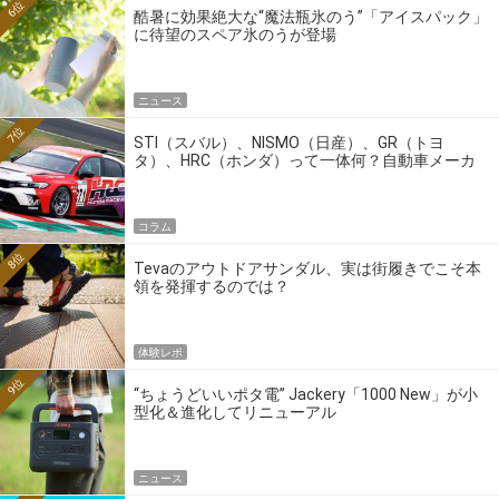
6位
酷暑に効果絶大な“魔法瓶氷のう”「アイスパック」
に待望のスペア氷のうが登場
ニュース
7位
STI（スバル）、NISMO（日産）、GR（トヨ
タ）、HRC（ホンダ）って一体何？自動車メーカ
ーの4大ワークスブランドを探る
コラム
8位
Tevaのアウトドアサンダル、実は街履きでこそ本
領を発揮するのでは？
体験レポ
9位
“ちょうどいいポタ電” Jackery「1000 New」が小
型化＆進化してリニューアル
ニュース