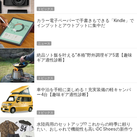
トピックス
カラー電子ペーパーで手書きもできる「Kindle」で
インプットとアウトプットに集中だ
ニュース
絶品ソト飯を叶える“本格”野外調理ギア5選【趣味
ギア適性診断】
トピックス
車中泊を手軽に楽しめる！充実装備の軽キャンパ
ー4台【趣味ギア適性診断】
トピックス
水陸両用のセットアップ!? これからの時季に頼り
たい、おしゃれで機能性も高いDC Shoesの新作ウ
エア