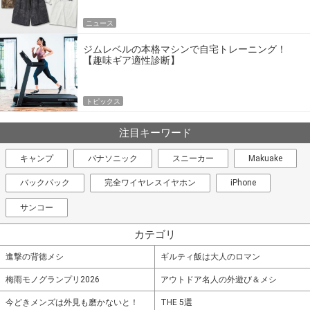
ニュース
ジムレベルの本格マシンで自宅トレーニング！
【趣味ギア適性診断】
トピックス
注目キーワード
キャンプ
パナソニック
スニーカー
Makuake
バックパック
完全ワイヤレスイヤホン
iPhone
サンコー
カテゴリ
進撃の背徳メシ
ギルティ飯は大人のロマン
梅雨モノグランプリ2026
アウトドア名人の外遊び＆メシ
今どきメンズは外見も磨かないと！
THE 5選