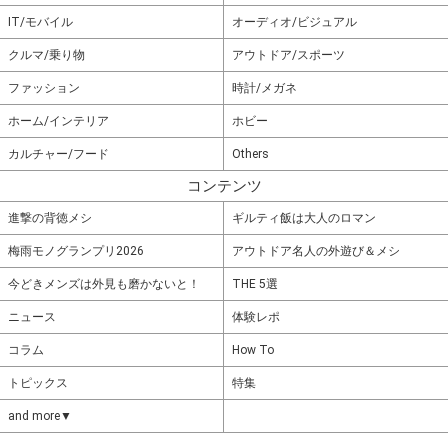
IT/モバイル
オーディオ/ビジュアル
クルマ/乗り物
アウトドア/スポーツ
ファッション
時計/メガネ
ホーム/インテリア
ホビー
カルチャー/フード
Others
コンテンツ
進撃の背徳メシ
ギルティ飯は大人のロマン
梅雨モノグランプリ2026
アウトドア名人の外遊び＆メシ
今どきメンズは外見も磨かないと！
THE 5選
ニュース
体験レポ
コラム
How To
トピックス
特集
and more▼