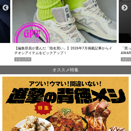
らイ
「買って損なし」の極上スマホ5選【GoodsPress 2026上半期
薄着に
AWARD】
SHO
トピックス
PR
オススメ特集