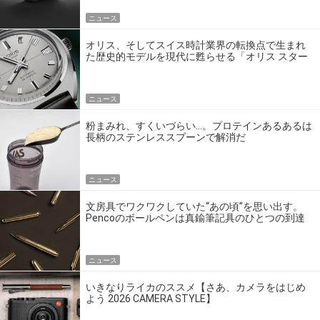
ニュース
オリス、そしてスイス時計業界の転換点で生まれ
た歴史的モデルを現代に甦らせる「オリス スター
エディション」
ニュース
粉まみれ、すくいづらい…。プロテインあるあるは
長柄のステンレススプーンで解消だ
ニュース
文房具でワクワクしていた“あの頃”を思い出す。
Pencoのボールペンは真鍮筆記具のひとつの到達
点だ
ニュース
いきなりライカのススメ【さあ、カメラをはじめ
よう 2026 CAMERA STYLE】