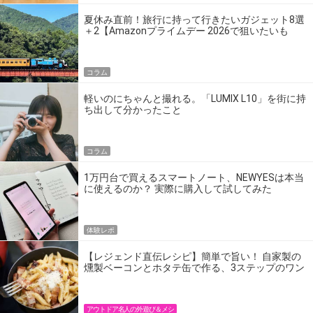
夏休み直前！旅行に持って行きたいガジェット8選
＋2【Amazonプライムデー 2026で狙いたいも
の】
コラム
軽いのにちゃんと撮れる。「LUMIX L10」を街に持
ち出して分かったこと
コラム
1万円台で買えるスマートノート、NEWYESは本当
に使えるのか？ 実際に購入して試してみた
体験レポ
【レジェンド直伝レシピ】簡単で旨い！ 自家製の
燻製ベーコンとホタテ缶で作る、3ステップのワン
パン飯
アウトドア名人の外遊び＆メシ