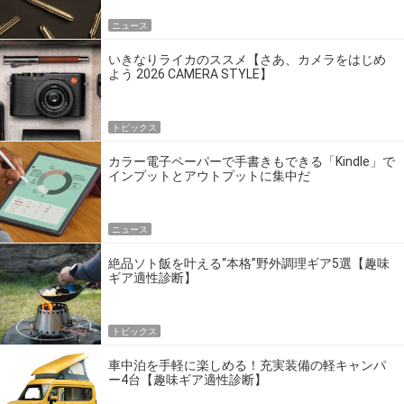
ニュース
いきなりライカのススメ【さあ、カメラをはじめ
よう 2026 CAMERA STYLE】
トピックス
カラー電子ペーパーで手書きもできる「Kindle」で
インプットとアウトプットに集中だ
ニュース
絶品ソト飯を叶える“本格”野外調理ギア5選【趣味
ギア適性診断】
トピックス
車中泊を手軽に楽しめる！充実装備の軽キャンパ
ー4台【趣味ギア適性診断】