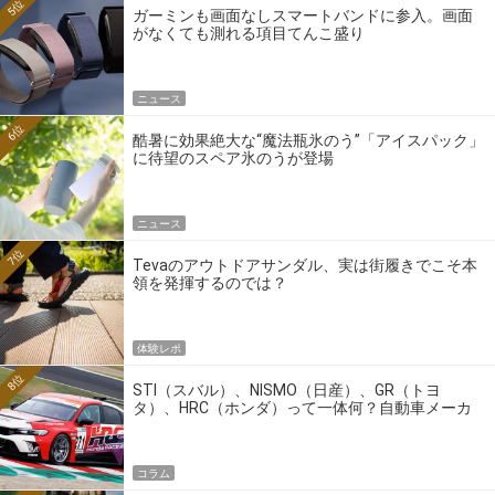
5位
ガーミンも画面なしスマートバンドに参入。画面
がなくても測れる項目てんこ盛り
ニュース
6位
酷暑に効果絶大な“魔法瓶氷のう”「アイスパック」
に待望のスペア氷のうが登場
ニュース
7位
Tevaのアウトドアサンダル、実は街履きでこそ本
領を発揮するのでは？
体験レポ
8位
STI（スバル）、NISMO（日産）、GR（トヨ
タ）、HRC（ホンダ）って一体何？自動車メーカ
ーの4大ワークスブランドを探る
コラム