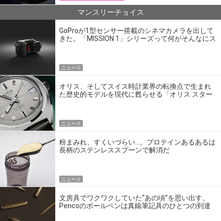
マンスリーチョイス
GoProが1型センサー搭載のシネマカメラを出して
きた。「MISSION 1」シリーズって何がそんなにス
ゴいの？
ニュース
オリス、そしてスイス時計業界の転換点で生まれ
た歴史的モデルを現代に甦らせる「オリス スター
エディション」
ニュース
粉まみれ、すくいづらい…。プロテインあるあるは
長柄のステンレススプーンで解消だ
ニュース
文房具でワクワクしていた“あの頃”を思い出す。
Pencoのボールペンは真鍮筆記具のひとつの到達
点だ