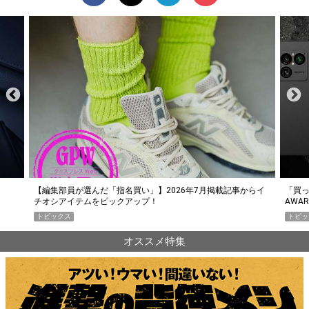
らイ
「買って損なし」の極上スマホ5選【GoodsPress 2026上半期
薄着に
AWARD】
SHO
トピックス
PR
オススメ特集