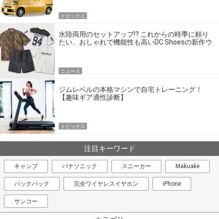
トピックス
水陸両用のセットアップ!? これからの時季に頼り
たい、おしゃれで機能性も高いDC Shoesの新作ウ
エア
ニュース
ジムレベルの本格マシンで自宅トレーニング！
【趣味ギア適性診断】
トピックス
注目キーワード
キャンプ
パナソニック
スニーカー
Makuake
バックパック
完全ワイヤレスイヤホン
iPhone
サンコー