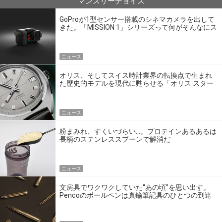
マンスリーチョイス
GoProが1型センサー搭載のシネマカメラを出して
きた。「MISSION 1」シリーズって何がそんなにス
ゴいの？
ニュース
オリス、そしてスイス時計業界の転換点で生まれ
た歴史的モデルを現代に甦らせる「オリス スター
エディション」
ニュース
粉まみれ、すくいづらい…。プロテインあるあるは
長柄のステンレススプーンで解消だ
ニュース
文房具でワクワクしていた“あの頃”を思い出す。
Pencoのボールペンは真鍮筆記具のひとつの到達
点だ