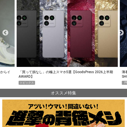
らイ
「買って損なし」の極上スマホ5選【GoodsPress 2026上半期
薄着に
AWARD】
SHO
トピックス
PR
オススメ特集