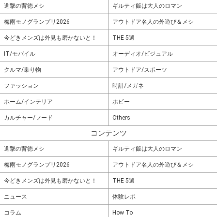
進撃の背徳メシ
ギルティ飯は大人のロマン
梅雨モノグランプリ2026
アウトドア名人の外遊び＆メシ
今どきメンズは外見も磨かないと！
THE 5選
IT/モバイル
オーディオ/ビジュアル
クルマ/乗り物
アウトドア/スポーツ
ファッション
時計/メガネ
ホーム/インテリア
ホビー
カルチャー/フード
Others
コンテンツ
進撃の背徳メシ
ギルティ飯は大人のロマン
梅雨モノグランプリ2026
アウトドア名人の外遊び＆メシ
今どきメンズは外見も磨かないと！
THE 5選
ニュース
体験レポ
コラム
How To