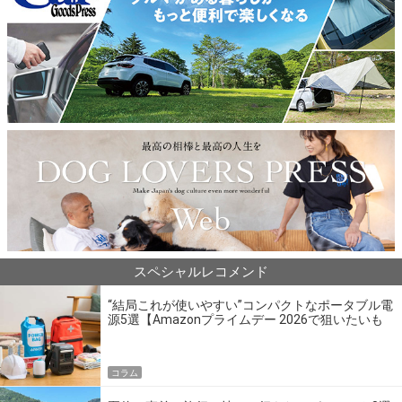
スペシャルレコメンド
“結局これが使いやすい”コンパクトなポータブル電
源5選【Amazonプライムデー 2026で狙いたいも
の】
コラム