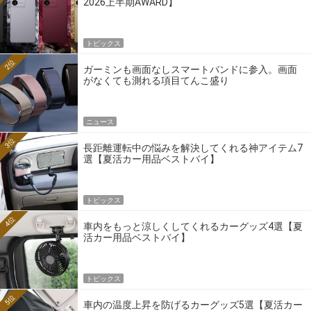
2026上半期AWARD】
トピックス
2位
ガーミンも画面なしスマートバンドに参入。画面
がなくても測れる項目てんこ盛り
ニュース
3位
長距離運転中の悩みを解決してくれる神アイテム7
選【夏活カー用品ベストバイ】
トピックス
4位
車内をもっと涼しくしてくれるカーグッズ4選【夏
活カー用品ベストバイ】
トピックス
5位
車内の温度上昇を防げるカーグッズ5選【夏活カー