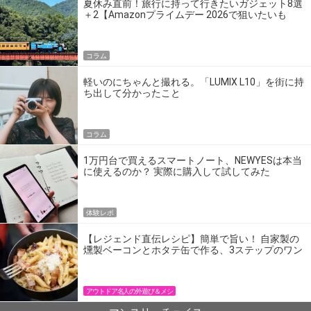
夏休み直前！旅行に持って行きたいガジェット8選
＋2【Amazonプライムデー 2026で狙いたいも
の】
コラム
軽いのにちゃんと撮れる。「LUMIX L10」を街に持
ち出して分かったこと
コラム
1万円台で買えるスマートノート、NEWYESは本当
に使えるのか？ 実際に購入して試してみた
体験レポ
【レジェンド直伝レシピ】簡単で旨い！ 自家製の
燻製ベーコンとホタテ缶で作る、3ステップのワン
パン飯
アウトドア名人の外遊び＆メシ