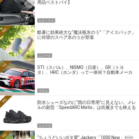
用品ベストバイ】
トピックス
6位
酷暑に効果絶大な“魔法瓶氷のう”「アイスパック」
に待望のスペア氷のうが登場
ニュース
7位
STI（スバル）、NISMO（日産）、GR（トヨ
タ）、HRC（ホンダ）って一体何？自動車メーカ
ーの4大ワークスブランドを探る
コラム
8位
防水シューズなのに“雨の日専用”に見えない。メレ
ルの新型「SpeedARC Matis」は街履きでも映える
ニュース
9位
“ちょうどいいポタ電” Jackery「1000 New」が小