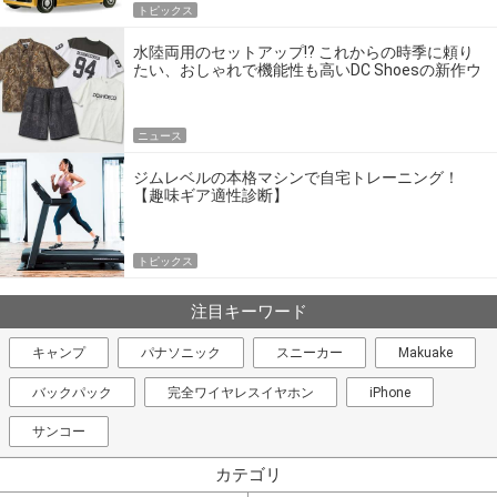
トピックス
水陸両用のセットアップ!? これからの時季に頼り
たい、おしゃれで機能性も高いDC Shoesの新作ウ
エア
ニュース
ジムレベルの本格マシンで自宅トレーニング！
【趣味ギア適性診断】
トピックス
注目キーワード
キャンプ
パナソニック
スニーカー
Makuake
バックパック
完全ワイヤレスイヤホン
iPhone
サンコー
カテゴリ