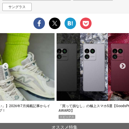
サングラス
らイ
「買って損なし」の極上スマホ5選【GoodsPress 2026上半期
薄着に
AWARD】
SHO
トピックス
PR
オススメ特集