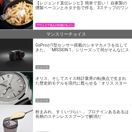
【レジェンド直伝レシピ】簡単で旨い！ 自家製の
燻製ベーコンとホタテ缶で作る、3ステップのワン
パン飯
アウトドア名人の外遊び＆メシ
マンスリーチョイス
GoProが1型センサー搭載のシネマカメラを出して
きた。「MISSION 1」シリーズって何がそんなにス
ゴいの？
ニュース
オリス、そしてスイス時計業界の転換点で生まれ
た歴史的モデルを現代に甦らせる「オリス スター
エディション」
ニュース
粉まみれ、すくいづらい…。プロテインあるあるは
長柄のステンレススプーンで解消だ