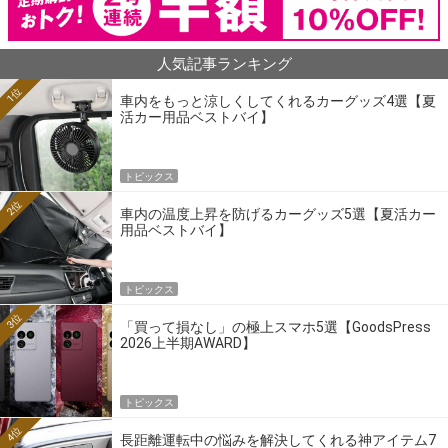
人気記事ランキング
1位
車内をもっと涼しくしてくれるカーグッズ4選【夏
活カー用品ベストバイ】
トピックス
2位
車内の温度上昇を防げるカーグッズ5選【夏活カー
用品ベストバイ】
トピックス
3位
「買って損なし」の極上スマホ5選【GoodsPress
2026上半期AWARD】
トピックス
4位
長距離運転中の悩みを解決してくれる神アイテム7