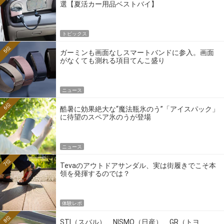
選【夏活カー用品ベストバイ】
トピックス
5位
ガーミンも画面なしスマートバンドに参入。画面
がなくても測れる項目てんこ盛り
ニュース
6位
酷暑に効果絶大な“魔法瓶氷のう”「アイスパック」
に待望のスペア氷のうが登場
ニュース
7位
Tevaのアウトドアサンダル、実は街履きでこそ本
領を発揮するのでは？
体験レポ
8位
STI（スバル）、NISMO（日産）、GR（トヨ