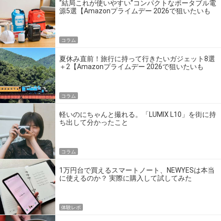
“結局これが使いやすい”コンパクトなポータブル電
源5選【Amazonプライムデー 2026で狙いたいも
の】
コラム
夏休み直前！旅行に持って行きたいガジェット8選
＋2【Amazonプライムデー 2026で狙いたいも
の】
コラム
軽いのにちゃんと撮れる。「LUMIX L10」を街に持
ち出して分かったこと
コラム
1万円台で買えるスマートノート、NEWYESは本当
に使えるのか？ 実際に購入して試してみた
体験レポ