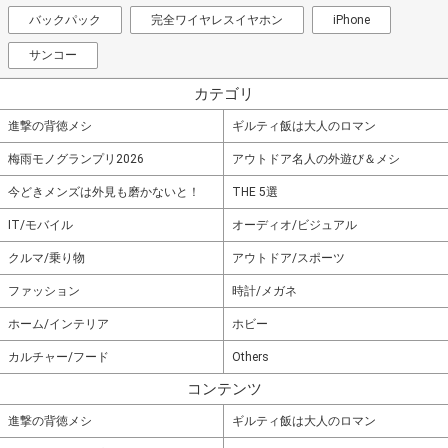
バックパック
完全ワイヤレスイヤホン
iPhone
サンコー
カテゴリ
進撃の背徳メシ
ギルティ飯は大人のロマン
梅雨モノグランプリ2026
アウトドア名人の外遊び＆メシ
今どきメンズは外見も磨かないと！
THE 5選
IT/モバイル
オーディオ/ビジュアル
クルマ/乗り物
アウトドア/スポーツ
ファッション
時計/メガネ
ホーム/インテリア
ホビー
カルチャー/フード
Others
コンテンツ
進撃の背徳メシ
ギルティ飯は大人のロマン