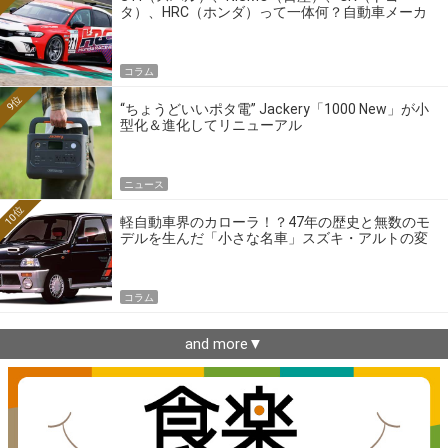
タ）、HRC（ホンダ）って一体何？自動車メーカ
ーの4大ワークスブランドを探る
コラム
9位
“ちょうどいいポタ電” Jackery「1000 New」が小
型化＆進化してリニューアル
ニュース
10位
軽自動車界のカローラ！？47年の歴史と無数のモ
デルを生んだ「小さな名車」スズキ・アルトの変
遷
コラム
and more▼