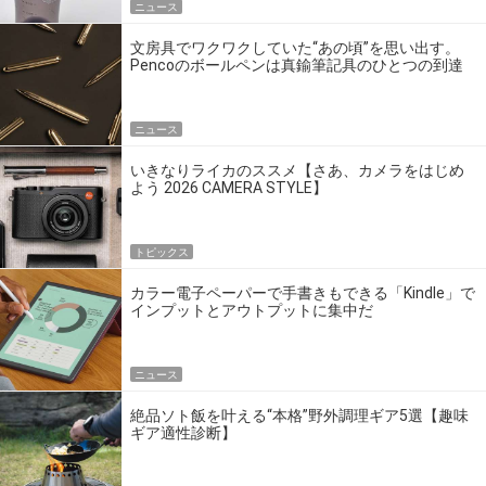
ニュース
文房具でワクワクしていた“あの頃”を思い出す。
Pencoのボールペンは真鍮筆記具のひとつの到達
点だ
ニュース
いきなりライカのススメ【さあ、カメラをはじめ
よう 2026 CAMERA STYLE】
トピックス
カラー電子ペーパーで手書きもできる「Kindle」で
インプットとアウトプットに集中だ
ニュース
絶品ソト飯を叶える“本格”野外調理ギア5選【趣味
ギア適性診断】