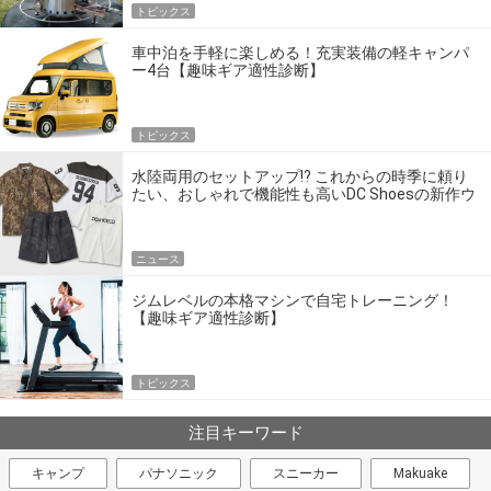
トピックス
車中泊を手軽に楽しめる！充実装備の軽キャンパ
ー4台【趣味ギア適性診断】
トピックス
水陸両用のセットアップ!? これからの時季に頼り
たい、おしゃれで機能性も高いDC Shoesの新作ウ
エア
ニュース
ジムレベルの本格マシンで自宅トレーニング！
【趣味ギア適性診断】
トピックス
注目キーワード
キャンプ
パナソニック
スニーカー
Makuake