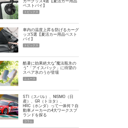
カーグッズ4選【夏活カー用品
ベストバイ】
トピックス
車内の温度上昇を防げるカーグ
ッズ5選【夏活カー用品ベスト
バイ】
トピックス
酷暑に効果絶大な“魔法瓶氷の
う”「アイスパック」に待望の
スペア氷のうが登場
ニュース
映える”タフな腕時計を。G-
【編集部員が選んだ「指名買い」
STI（スバル）、NISMO（日
STER」は本当に機能も見た…
らイチオシアイテムをピックア
産）、GR（トヨタ）、
HRC（ホンダ）って一体何？自
トピックス
動車メーカーの4大ワークスブ
ランドを探る
コラム