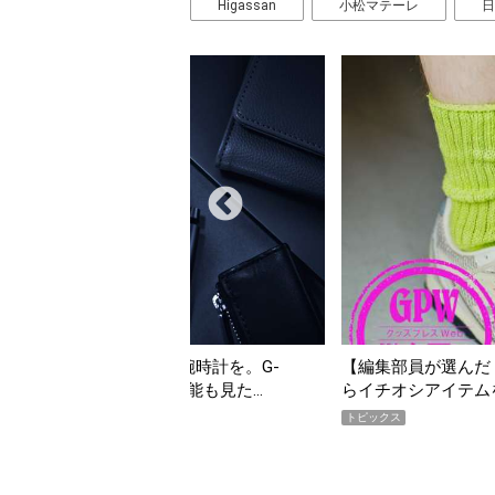
Higassan
小松マテーレ
日
んだ「指名買い」】2026年7月掲載記事か
「買って損なし」の極上
イテムをピックアップ！
期AWARD】
トピックス