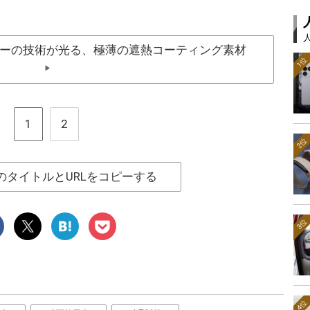
ーの技術が光る、極薄の遮熱コーティング素材
1位
▶
1
2
2位
のタイトルとURLをコピーする
3位
4位