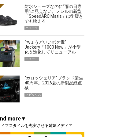
防水シューズなのに“雨の日専
用”に見えない。メレルの新型
「SpeedARC Matis」は街履き
でも映える
ニュース
“ちょうどいいポタ電”
Jackery「1000 New」が小型
化＆進化してリニューアル
ニュース
“カロッツェリア”ブランド誕生
40周年。2026夏の新製品総点
検
トピックス
and more▼
ライフスタイルを充実させる姉妹メディア