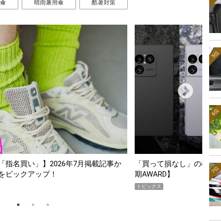
傘
晴雨兼用傘
酷暑対策
5位
6位
スマホ5選【GoodsPress 2026上半
薄着になる季節の夏こそ“
7位
SHOCK「GRAVITYMA
PR