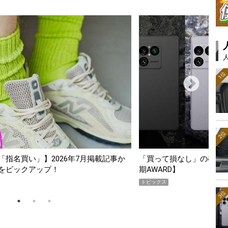
1位
2位
て損なし」の極上スマホ5選【GoodsPress 2026上半
薄着になる
ARD】
SHOCK「
クス
PR
3位