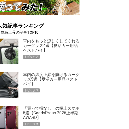
人気記事ランキング
人気急上昇の記事TOP10
車内をもっと涼しくしてくれる
カーグッズ4選【夏活カー用品
ベストバイ】
トピックス
車内の温度上昇を防げるカーグ
ッズ5選【夏活カー用品ベスト
バイ】
季節の夏こそ“映える”タフな腕時計を。G-
【編集部員が選ん
トピックス
GRAVITYMASTER」は本当に機能も見た…
らイチオシアイ
トピックス
「買って損なし」の極上スマホ
5選【GoodsPress 2026上半期
AWARD】
トピックス