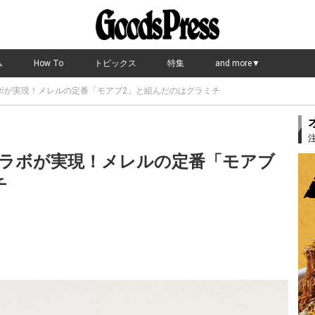
ム
How To
トピックス
特集
and more▼
ボが実現！メレルの定番「モアブ2」と組んだのはグラミチ
ラボが実現！メレルの定番「モアブ
チ