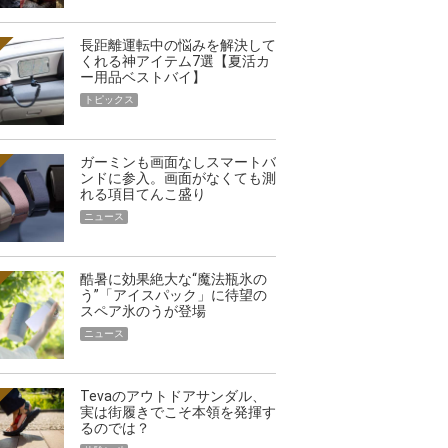
長距離運転中の悩みを解決して
くれる神アイテム7選【夏活カ
ー用品ベストバイ】
トピックス
ガーミンも画面なしスマートバ
ンドに参入。画面がなくても測
れる項目てんこ盛り
ニュース
酷暑に効果絶大な“魔法瓶氷の
う”「アイスパック」に待望の
スペア氷のうが登場
ニュース
Tevaのアウトドアサンダル、
実は街履きでこそ本領を発揮す
るのでは？