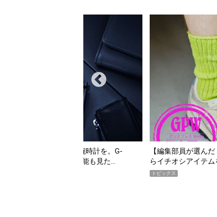
【編集部員が選んだ「指名買い」】2026年7月掲載記事か
「買っ
らイチオシアイテムをピックアップ！
期AW
トピックス
トピッ