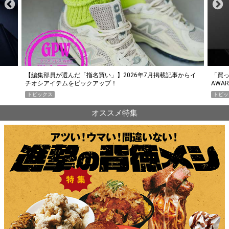
らイ
「買って損なし」の極上スマホ5選【GoodsPress 2026上半期
薄着に
AWARD】
SHO
トピックス
PR
オススメ特集