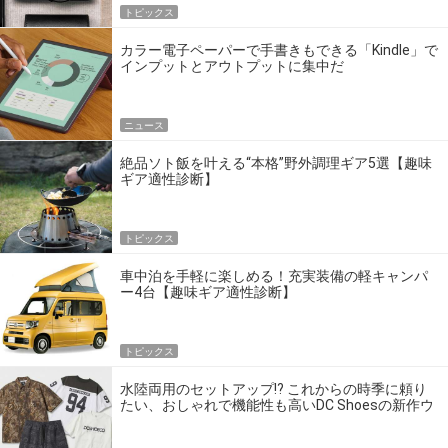
トピックス
カラー電子ペーパーで手書きもできる「Kindle」で
インプットとアウトプットに集中だ
ニュース
絶品ソト飯を叶える“本格”野外調理ギア5選【趣味
ギア適性診断】
トピックス
車中泊を手軽に楽しめる！充実装備の軽キャンパ
ー4台【趣味ギア適性診断】
トピックス
水陸両用のセットアップ!? これからの時季に頼り
たい、おしゃれで機能性も高いDC Shoesの新作ウ
エア