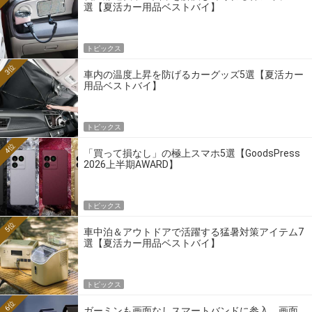
選【夏活カー用品ベストバイ】
トピックス
3位
車内の温度上昇を防げるカーグッズ5選【夏活カー
用品ベストバイ】
トピックス
4位
「買って損なし」の極上スマホ5選【GoodsPress
2026上半期AWARD】
トピックス
5位
車中泊＆アウトドアで活躍する猛暑対策アイテム7
選【夏活カー用品ベストバイ】
トピックス
6位
ガーミンも画面なしスマートバンドに参入。画面