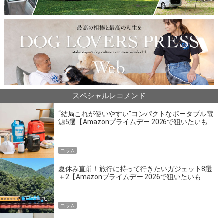
スペシャルレコメンド
“結局これが使いやすい”コンパクトなポータブル電
源5選【Amazonプライムデー 2026で狙いたいも
の】
コラム
夏休み直前！旅行に持って行きたいガジェット8選
＋2【Amazonプライムデー 2026で狙いたいも
の】
コラム