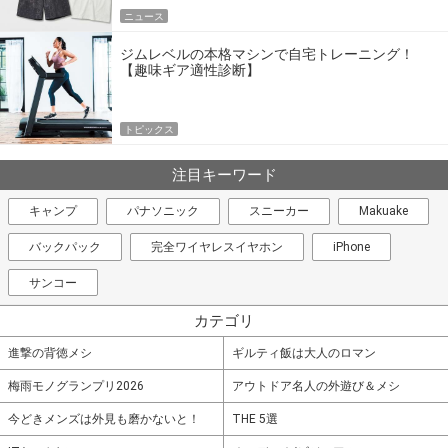
ニュース
ジムレベルの本格マシンで自宅トレーニング！
【趣味ギア適性診断】
トピックス
注目キーワード
キャンプ
パナソニック
スニーカー
Makuake
バックパック
完全ワイヤレスイヤホン
iPhone
サンコー
カテゴリ
進撃の背徳メシ
ギルティ飯は大人のロマン
梅雨モノグランプリ2026
アウトドア名人の外遊び＆メシ
今どきメンズは外見も磨かないと！
THE 5選