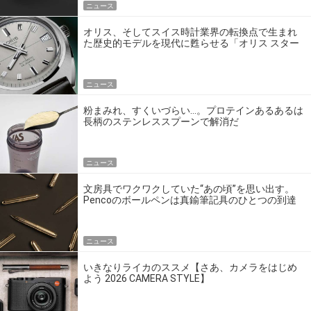
ニュース
オリス、そしてスイス時計業界の転換点で生まれ
た歴史的モデルを現代に甦らせる「オリス スター
エディション」
ニュース
粉まみれ、すくいづらい…。プロテインあるあるは
長柄のステンレススプーンで解消だ
ニュース
文房具でワクワクしていた“あの頃”を思い出す。
Pencoのボールペンは真鍮筆記具のひとつの到達
点だ
ニュース
いきなりライカのススメ【さあ、カメラをはじめ
よう 2026 CAMERA STYLE】