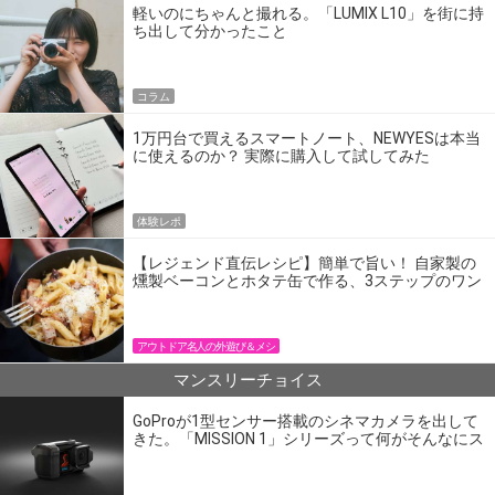
軽いのにちゃんと撮れる。「LUMIX L10」を街に持
ち出して分かったこと
コラム
1万円台で買えるスマートノート、NEWYESは本当
に使えるのか？ 実際に購入して試してみた
体験レポ
【レジェンド直伝レシピ】簡単で旨い！ 自家製の
燻製ベーコンとホタテ缶で作る、3ステップのワン
パン飯
アウトドア名人の外遊び＆メシ
マンスリーチョイス
GoProが1型センサー搭載のシネマカメラを出して
きた。「MISSION 1」シリーズって何がそんなにス
ゴいの？