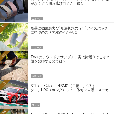
がなくても測れる項目てんこ盛り
ニュース
7位
酷暑に効果絶大な“魔法瓶氷のう”「アイスパック」
に待望のスペア氷のうが登場
ニュース
8位
Tevaのアウトドアサンダル、実は街履きでこそ本
領を発揮するのでは？
体験レポ
9位
STI（スバル）、NISMO（日産）、GR（トヨ
タ）、HRC（ホンダ）って一体何？自動車メーカ
ーの4大ワークスブランドを探る
コラム
10位