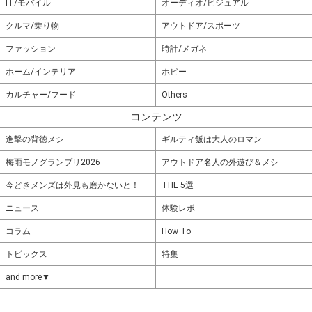
IT/モバイル
オーディオ/ビジュアル
クルマ/乗り物
アウトドア/スポーツ
ファッション
時計/メガネ
ホーム/インテリア
ホビー
カルチャー/フード
Others
コンテンツ
進撃の背徳メシ
ギルティ飯は大人のロマン
梅雨モノグランプリ2026
アウトドア名人の外遊び＆メシ
今どきメンズは外見も磨かないと！
THE 5選
ニュース
体験レポ
コラム
How To
トピックス
特集
and more▼