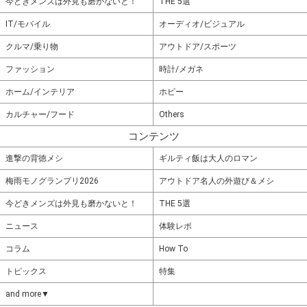
今どきメンズは外見も磨かないと！
THE 5選
IT/モバイル
オーディオ/ビジュアル
クルマ/乗り物
アウトドア/スポーツ
ファッション
時計/メガネ
ホーム/インテリア
ホビー
カルチャー/フード
Others
コンテンツ
進撃の背徳メシ
ギルティ飯は大人のロマン
梅雨モノグランプリ2026
アウトドア名人の外遊び＆メシ
今どきメンズは外見も磨かないと！
THE 5選
ニュース
体験レポ
コラム
How To
トピックス
特集
and more▼