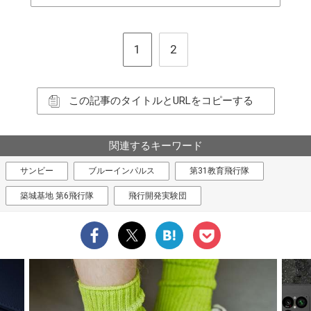
1
2
この記事のタイトルとURLをコピーする
関連するキーワード
サンビー
ブルーインパルス
第31教育飛行隊
築城基地 第6飛行隊
飛行開発実験団