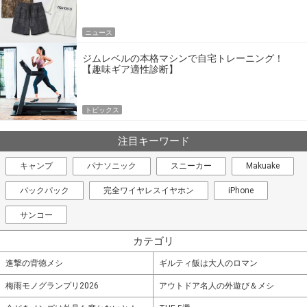
エア
ニュース
ジムレベルの本格マシンで自宅トレーニング！
【趣味ギア適性診断】
トピックス
注目キーワード
キャンプ
パナソニック
スニーカー
Makuake
バックパック
完全ワイヤレスイヤホン
iPhone
サンコー
カテゴリ
進撃の背徳メシ
ギルティ飯は大人のロマン
梅雨モノグランプリ2026
アウトドア名人の外遊び＆メシ