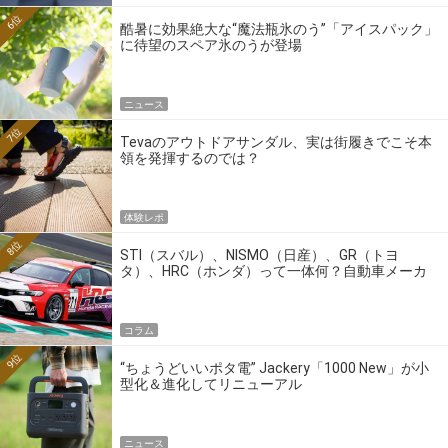
6位
酷暑に効果絶大な“魔法瓶氷のう”「アイスパック」
に待望のスペア氷のうが登場
ニュース
7位
Tevaのアウトドアサンダル、実は街履きでこそ本
領を発揮するのでは？
体験レポ
8位
STI（スバル）、NISMO（日産）、GR（トヨ
タ）、HRC（ホンダ）って一体何？自動車メーカ
ーの4大ワークスブランドを探る
コラム
9位
“ちょうどいいポタ電” Jackery「1000 New」が小
型化＆進化してリニューアル
ニュース