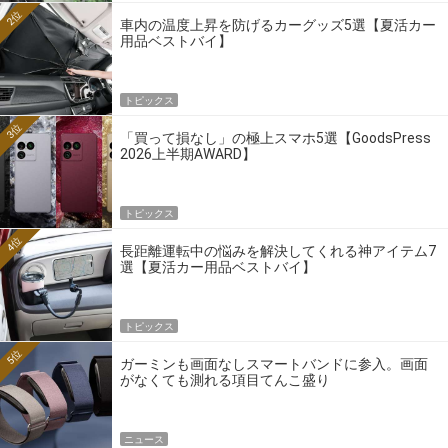
2位
車内の温度上昇を防げるカーグッズ5選【夏活カー
用品ベストバイ】
トピックス
3位
「買って損なし」の極上スマホ5選【GoodsPress
2026上半期AWARD】
トピックス
4位
長距離運転中の悩みを解決してくれる神アイテム7
選【夏活カー用品ベストバイ】
トピックス
5位
ガーミンも画面なしスマートバンドに参入。画面
がなくても測れる項目てんこ盛り
ニュース