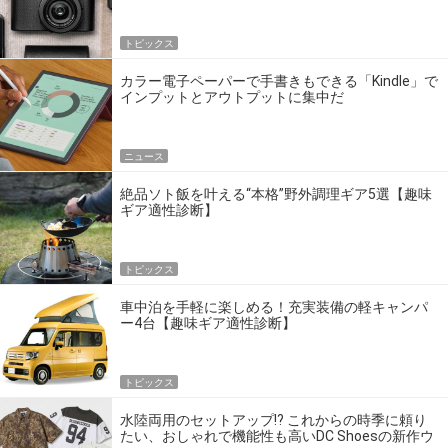
トピックス
カラー電子ペーパーで手書きもできる「Kindle」で
インプットとアウトプットに集中だ
ニュース
絶品ソト飯を叶える“本格”野外調理ギア5選【趣味
ギア適性診断】
トピックス
車中泊を手軽に楽しめる！充実装備の軽キャンパ
ー4台【趣味ギア適性診断】
トピックス
水陸両用のセットアップ!? これからの時季に頼り
たい、おしゃれで機能性も高いDC Shoesの新作ウ