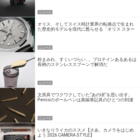
ニュース
オリス、そしてスイス時計業界の転換点で生まれ
た歴史的モデルを現代に甦らせる「オリス スター
エディション」
ニュース
粉まみれ、すくいづらい…。プロテインあるあるは
長柄のステンレススプーンで解消だ
ニュース
文房具でワクワクしていた“あの頃”を思い出す。
Pencoのボールペンは真鍮筆記具のひとつの到達
点だ
ニュース
いきなりライカのススメ【さあ、カメラをはじめ
よう 2026 CAMERA STYLE】