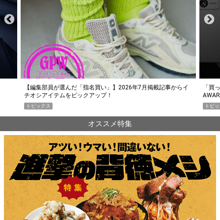
らイ
「買って損なし」の極上スマホ5選【GoodsPress 2026上半期
薄着に
AWARD】
SHO
トピックス
PR
オススメ特集