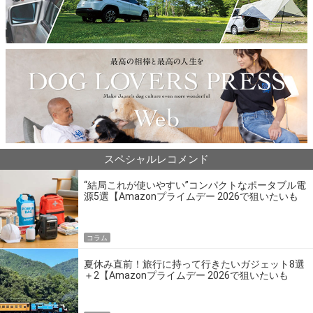
スペシャルレコメンド
“結局これが使いやすい”コンパクトなポータブル電
源5選【Amazonプライムデー 2026で狙いたいも
の】
コラム
夏休み直前！旅行に持って行きたいガジェット8選
＋2【Amazonプライムデー 2026で狙いたいも
の】