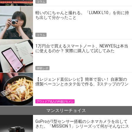
コラム
軽いのにちゃんと撮れる。「LUMIX L10」を街に持
ち出して分かったこと
コラム
1万円台で買えるスマートノート、NEWYESは本当
に使えるのか？ 実際に購入して試してみた
体験レポ
【レジェンド直伝レシピ】簡単で旨い！ 自家製の
燻製ベーコンとホタテ缶で作る、3ステップのワン
パン飯
アウトドア名人の外遊び＆メシ
マンスリーチョイス
GoProが1型センサー搭載のシネマカメラを出して
きた。「MISSION 1」シリーズって何がそんなにス
ゴいの？