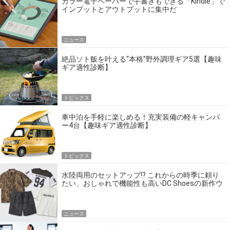
カラー電子ペーパーで手書きもできる「Kindle」で
インプットとアウトプットに集中だ
ニュース
絶品ソト飯を叶える“本格”野外調理ギア5選【趣味
ギア適性診断】
トピックス
車中泊を手軽に楽しめる！充実装備の軽キャンパ
ー4台【趣味ギア適性診断】
トピックス
水陸両用のセットアップ!? これからの時季に頼り
たい、おしゃれで機能性も高いDC Shoesの新作ウ
エア
ニュース