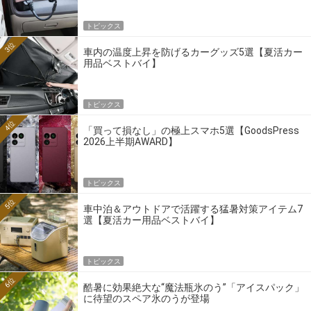
トピックス
3位
車内の温度上昇を防げるカーグッズ5選【夏活カー
用品ベストバイ】
トピックス
4位
「買って損なし」の極上スマホ5選【GoodsPress
2026上半期AWARD】
トピックス
5位
車中泊＆アウトドアで活躍する猛暑対策アイテム7
選【夏活カー用品ベストバイ】
トピックス
6位
酷暑に効果絶大な“魔法瓶氷のう”「アイスパック」
に待望のスペア氷のうが登場