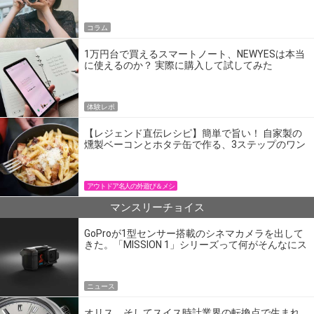
コラム
1万円台で買えるスマートノート、NEWYESは本当
に使えるのか？ 実際に購入して試してみた
体験レポ
【レジェンド直伝レシピ】簡単で旨い！ 自家製の
燻製ベーコンとホタテ缶で作る、3ステップのワン
パン飯
アウトドア名人の外遊び＆メシ
マンスリーチョイス
GoProが1型センサー搭載のシネマカメラを出して
きた。「MISSION 1」シリーズって何がそんなにス
ゴいの？
ニュース
オリス、そしてスイス時計業界の転換点で生まれ