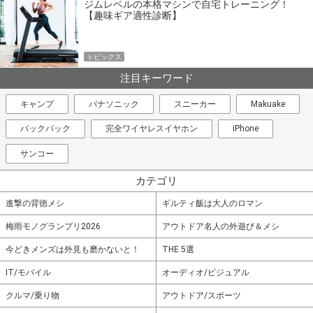
ジムレベルの本格マシンで自宅トレーニング！
【趣味ギア適性診断】
トピックス
注目キーワード
キャンプ
パナソニック
スニーカー
Makuake
バックパック
完全ワイヤレスイヤホン
iPhone
サンコー
カテゴリ
進撃の背徳メシ
ギルティ飯は大人のロマン
梅雨モノグランプリ2026
アウトドア名人の外遊び＆メシ
今どきメンズは外見も磨かないと！
THE 5選
IT/モバイル
オーディオ/ビジュアル
クルマ/乗り物
アウトドア/スポーツ