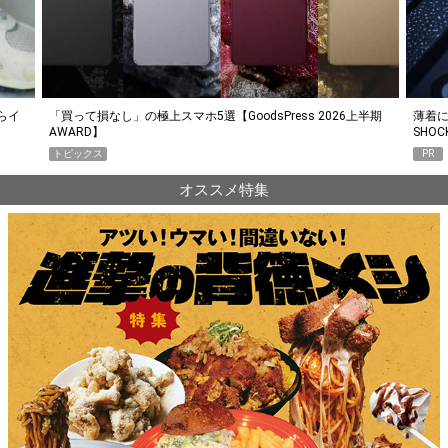
らイ
「買って損なし」の極上スマホ5選【GoodsPress 2026上半期
薄着に
AWARD】
SHO
トピックス
PR
オススメ特集