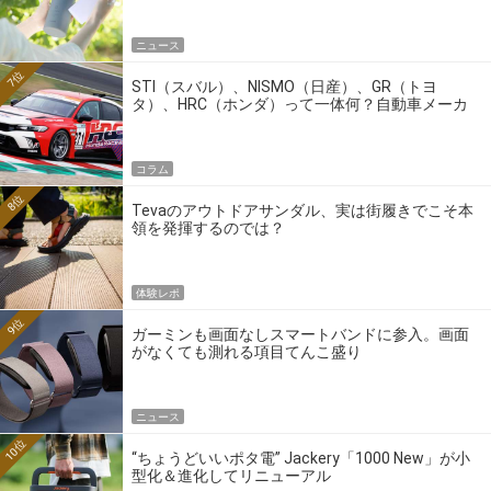
ニュース
7位
STI（スバル）、NISMO（日産）、GR（トヨ
タ）、HRC（ホンダ）って一体何？自動車メーカ
ーの4大ワークスブランドを探る
コラム
8位
Tevaのアウトドアサンダル、実は街履きでこそ本
領を発揮するのでは？
体験レポ
9位
ガーミンも画面なしスマートバンドに参入。画面
がなくても測れる項目てんこ盛り
ニュース
10位
“ちょうどいいポタ電” Jackery「1000 New」が小
型化＆進化してリニューアル