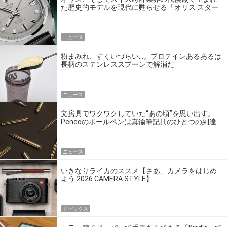
た歴史的モデルを現代に甦らせる「オリス スター
エディション」
ニュース
粉まみれ、すくいづらい…。プロテインあるあるは
長柄のステンレススプーンで解消だ
ニュース
文房具でワクワクしていた“あの頃”を思い出す。
Pencoのボールペンは真鍮筆記具のひとつの到達
点だ
ニュース
いきなりライカのススメ【さあ、カメラをはじめ
よう 2026 CAMERA STYLE】
トピックス