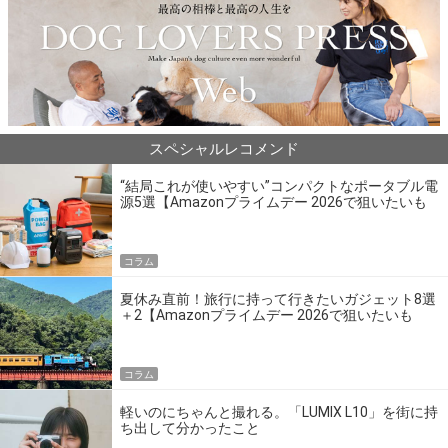
スペシャルレコメンド
“結局これが使いやすい”コンパクトなポータブル電
源5選【Amazonプライムデー 2026で狙いたいも
の】
コラム
夏休み直前！旅行に持って行きたいガジェット8選
＋2【Amazonプライムデー 2026で狙いたいも
の】
コラム
軽いのにちゃんと撮れる。「LUMIX L10」を街に持
ち出して分かったこと