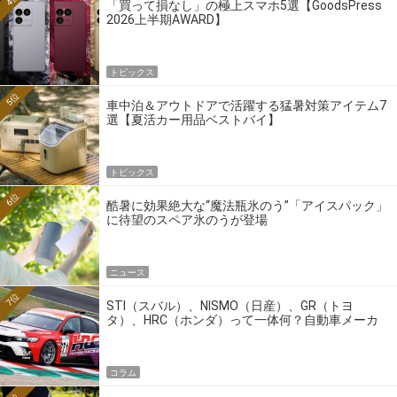
「買って損なし」の極上スマホ5選【GoodsPress
2026上半期AWARD】
トピックス
5位
車中泊＆アウトドアで活躍する猛暑対策アイテム7
選【夏活カー用品ベストバイ】
トピックス
6位
酷暑に効果絶大な“魔法瓶氷のう”「アイスパック」
に待望のスペア氷のうが登場
ニュース
7位
STI（スバル）、NISMO（日産）、GR（トヨ
タ）、HRC（ホンダ）って一体何？自動車メーカ
ーの4大ワークスブランドを探る
コラム