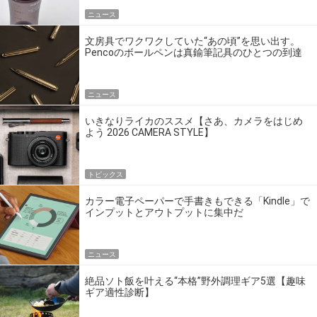
ニュース
文房具でワクワクしていた“あの頃”を思い出す。
Pencoのボールペンは真鍮筆記具のひとつの到達
点だ
ニュース
いきなりライカのススメ【さあ、カメラをはじめ
よう 2026 CAMERA STYLE】
トピックス
カラー電子ペーパーで手書きもできる「Kindle」で
インプットとアウトプットに集中だ
ニュース
絶品ソト飯を叶える“本格”野外調理ギア5選【趣味
ギア適性診断】