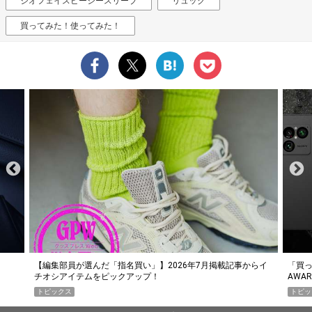
ジオフェイスピーシースリーブ
リュック
買ってみた！使ってみた！
らイ
「買って損なし」の極上スマホ5選【GoodsPress 2026上半期
薄着に
AWARD】
SHO
トピックス
PR