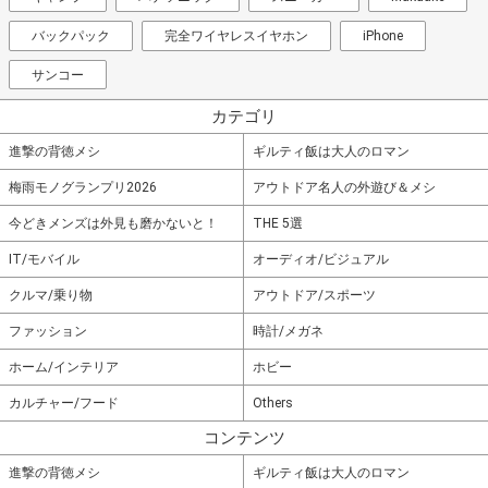
バックパック
完全ワイヤレスイヤホン
iPhone
サンコー
カテゴリ
進撃の背徳メシ
ギルティ飯は大人のロマン
梅雨モノグランプリ2026
アウトドア名人の外遊び＆メシ
今どきメンズは外見も磨かないと！
THE 5選
IT/モバイル
オーディオ/ビジュアル
クルマ/乗り物
アウトドア/スポーツ
ファッション
時計/メガネ
ホーム/インテリア
ホビー
カルチャー/フード
Others
コンテンツ
進撃の背徳メシ
ギルティ飯は大人のロマン