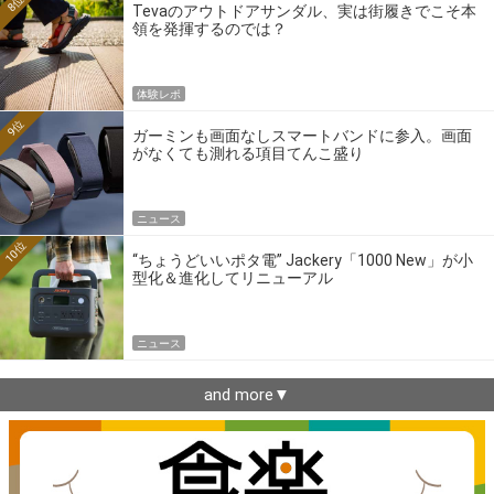
8位
Tevaのアウトドアサンダル、実は街履きでこそ本
領を発揮するのでは？
体験レポ
9位
ガーミンも画面なしスマートバンドに参入。画面
がなくても測れる項目てんこ盛り
ニュース
10位
“ちょうどいいポタ電” Jackery「1000 New」が小
型化＆進化してリニューアル
ニュース
and more▼