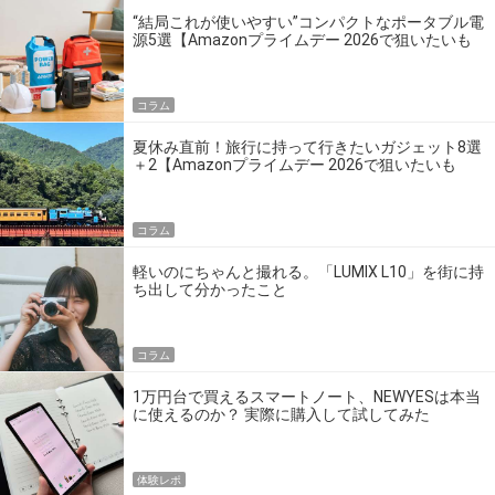
“結局これが使いやすい”コンパクトなポータブル電
源5選【Amazonプライムデー 2026で狙いたいも
の】
コラム
夏休み直前！旅行に持って行きたいガジェット8選
＋2【Amazonプライムデー 2026で狙いたいも
の】
コラム
軽いのにちゃんと撮れる。「LUMIX L10」を街に持
ち出して分かったこと
コラム
1万円台で買えるスマートノート、NEWYESは本当
に使えるのか？ 実際に購入して試してみた
体験レポ