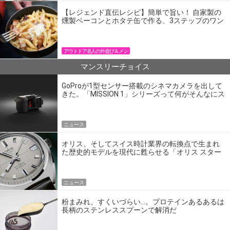
【レジェンド直伝レシピ】簡単で旨い！ 自家製の
燻製ベーコンとホタテ缶で作る、3ステップのワン
パン飯
アウトドア名人の外遊び＆メシ
マンスリーチョイス
GoProが1型センサー搭載のシネマカメラを出して
きた。「MISSION 1」シリーズって何がそんなにス
ゴいの？
ニュース
オリス、そしてスイス時計業界の転換点で生まれ
た歴史的モデルを現代に甦らせる「オリス スター
エディション」
ニュース
粉まみれ、すくいづらい…。プロテインあるあるは
長柄のステンレススプーンで解消だ