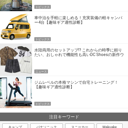
トピックス
車中泊を手軽に楽しめる！充実装備の軽キャンパ
ー4台【趣味ギア適性診断】
トピックス
水陸両用のセットアップ!? これからの時季に頼り
たい、おしゃれで機能性も高いDC Shoesの新作ウ
エア
ニュース
ジムレベルの本格マシンで自宅トレーニング！
【趣味ギア適性診断】
トピックス
注目キーワード
キャンプ
パナソニック
スニーカー
Makuake