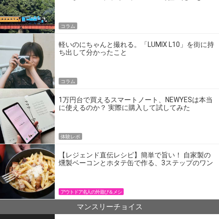
の】
コラム
軽いのにちゃんと撮れる。「LUMIX L10」を街に持
ち出して分かったこと
コラム
1万円台で買えるスマートノート、NEWYESは本当
に使えるのか？ 実際に購入して試してみた
体験レポ
【レジェンド直伝レシピ】簡単で旨い！ 自家製の
燻製ベーコンとホタテ缶で作る、3ステップのワン
パン飯
アウトドア名人の外遊び＆メシ
マンスリーチョイス