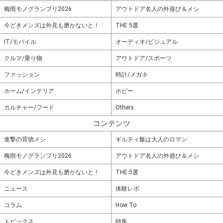
梅雨モノグランプリ2026
アウトドア名人の外遊び＆メシ
今どきメンズは外見も磨かないと！
THE 5選
IT/モバイル
オーディオ/ビジュアル
クルマ/乗り物
アウトドア/スポーツ
ファッション
時計/メガネ
ホーム/インテリア
ホビー
カルチャー/フード
Others
コンテンツ
進撃の背徳メシ
ギルティ飯は大人のロマン
梅雨モノグランプリ2026
アウトドア名人の外遊び＆メシ
今どきメンズは外見も磨かないと！
THE 5選
ニュース
体験レポ
コラム
How To
トピックス
特集