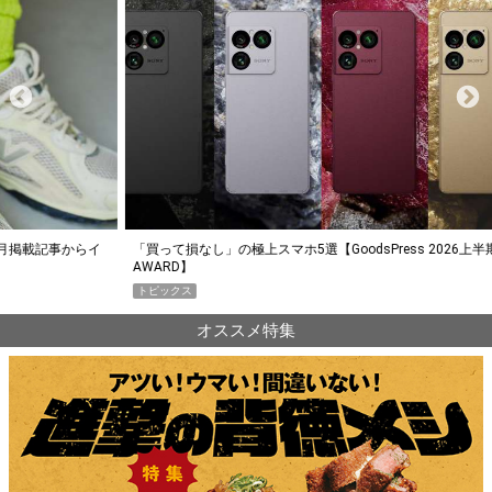
らイ
「買って損なし」の極上スマホ5選【GoodsPress 2026上半期
薄着に
AWARD】
SHO
トピックス
PR
オススメ特集