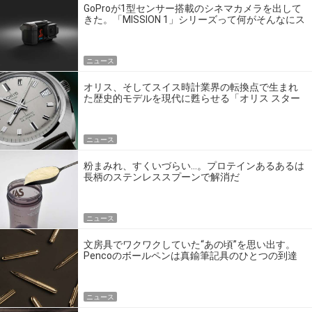
GoProが1型センサー搭載のシネマカメラを出して
きた。「MISSION 1」シリーズって何がそんなにス
ゴいの？
ニュース
オリス、そしてスイス時計業界の転換点で生まれ
た歴史的モデルを現代に甦らせる「オリス スター
エディション」
ニュース
粉まみれ、すくいづらい…。プロテインあるあるは
長柄のステンレススプーンで解消だ
ニュース
文房具でワクワクしていた“あの頃”を思い出す。
Pencoのボールペンは真鍮筆記具のひとつの到達
点だ
ニュース