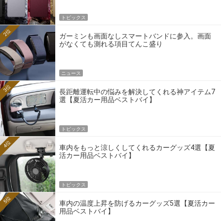
トピックス
2位
ガーミンも画面なしスマートバンドに参入。画面
がなくても測れる項目てんこ盛り
ニュース
3位
長距離運転中の悩みを解決してくれる神アイテム7
選【夏活カー用品ベストバイ】
トピックス
4位
車内をもっと涼しくしてくれるカーグッズ4選【夏
活カー用品ベストバイ】
トピックス
5位
車内の温度上昇を防げるカーグッズ5選【夏活カー
用品ベストバイ】