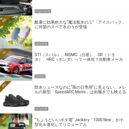
トピックス
6位
酷暑に効果絶大な“魔法瓶氷のう”「アイスパック」
に待望のスペア氷のうが登場
ニュース
7位
STI（スバル）、NISMO（日産）、GR（トヨ
タ）、HRC（ホンダ）って一体何？自動車メーカ
ーの4大ワークスブランドを探る
コラム
8位
防水シューズなのに“雨の日専用”に見えない。メレ
ルの新型「SpeedARC Matis」は街履きでも映える
ニュース
9位
“ちょうどいいポタ電” Jackery「1000 New」が小
型化＆進化してリニューアル