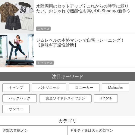
水陸両用のセットアップ!? これからの時季に頼り
たい、おしゃれで機能性も高いDC Shoesの新作ウ
エア
ニュース
ジムレベルの本格マシンで自宅トレーニング！
【趣味ギア適性診断】
トピックス
注目キーワード
キャンプ
パナソニック
スニーカー
Makuake
バックパック
完全ワイヤレスイヤホン
iPhone
サンコー
カテゴリ
進撃の背徳メシ
ギルティ飯は大人のロマン