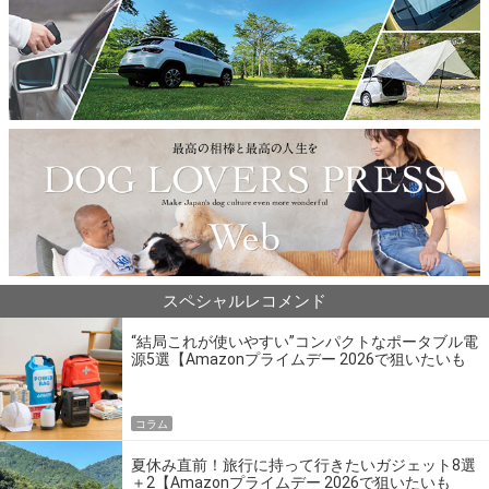
スペシャルレコメンド
“結局これが使いやすい”コンパクトなポータブル電
源5選【Amazonプライムデー 2026で狙いたいも
の】
コラム
夏休み直前！旅行に持って行きたいガジェット8選
＋2【Amazonプライムデー 2026で狙いたいも