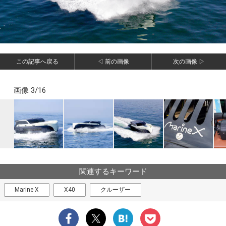
この記事へ戻る
◁ 前の画像
次の画像 ▷
画像 3/16
関連するキーワード
Marine X
X40
クルーザー