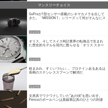
マンスリーチョイス
GoProが1型センサー搭載のシネマカメラを出して
きた。「MISSION 1」シリーズって何がそんなにス
ゴいの？
ニュース
オリス、そしてスイス時計業界の転換点で生まれ
た歴史的モデルを現代に甦らせる「オリス スター
エディション」
ニュース
粉まみれ、すくいづらい…。プロテインあるあるは
長柄のステンレススプーンで解消だ
ニュース
文房具でワクワクしていた“あの頃”を思い出す。
Pencoのボールペンは真鍮筆記具のひとつの到達
点だ