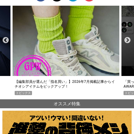
らイ
「買って損なし」の極上スマホ5選【GoodsPress 2026上半期
薄着に
AWARD】
SHO
トピックス
PR
オススメ特集