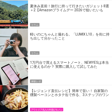
夏休み直前！旅行に持って行きたいガジェット8選
＋2【Amazonプライムデー 2026で狙いたいも
の】
コラム
軽いのにちゃんと撮れる。「LUMIX L10」を街に持
ち出して分かったこと
コラム
1万円台で買えるスマートノート、NEWYESは本当
に使えるのか？ 実際に購入して試してみた
体験レポ
【レジェンド直伝レシピ】簡単で旨い！ 自家製の
燻製ベーコンとホタテ缶で作る、3ステップのワン
パン飯
アウトドア名人の外遊び＆メシ