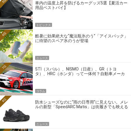
5位
車内の温度上昇を防げるカーグッズ5選【夏活カー
用品ベストバイ】
トピックス
6位
酷暑に効果絶大な“魔法瓶氷のう”「アイスパック」
に待望のスペア氷のうが登場
ニュース
7位
STI（スバル）、NISMO（日産）、GR（トヨ
タ）、HRC（ホンダ）って一体何？自動車メーカ
ーの4大ワークスブランドを探る
コラム
8位
防水シューズなのに“雨の日専用”に見えない。メレ
ルの新型「SpeedARC Matis」は街履きでも映える
ニュース