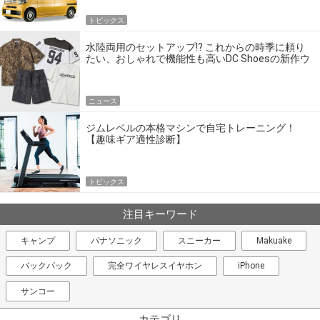
トピックス
水陸両用のセットアップ!? これからの時季に頼り
たい、おしゃれで機能性も高いDC Shoesの新作ウ
エア
ニュース
ジムレベルの本格マシンで自宅トレーニング！
【趣味ギア適性診断】
トピックス
注目キーワード
キャンプ
パナソニック
スニーカー
Makuake
バックパック
完全ワイヤレスイヤホン
iPhone
サンコー
カテゴリ