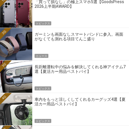
「買って損なし」の極上スマホ5選【GoodsPress
2026上半期AWARD】
トピックス
2位
ガーミンも画面なしスマートバンドに参入。画面
がなくても測れる項目てんこ盛り
ニュース
3位
長距離運転中の悩みを解決してくれる神アイテム7
選【夏活カー用品ベストバイ】
トピックス
4位
車内をもっと涼しくしてくれるカーグッズ4選【夏
活カー用品ベストバイ】
トピックス