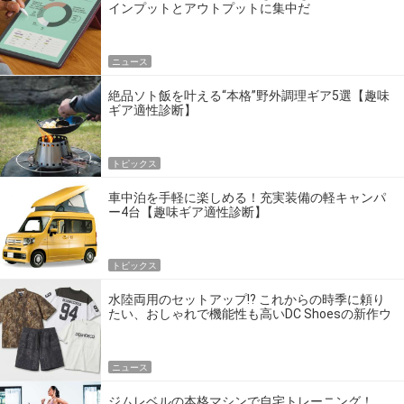
インプットとアウトプットに集中だ
ニュース
絶品ソト飯を叶える“本格”野外調理ギア5選【趣味
ギア適性診断】
トピックス
車中泊を手軽に楽しめる！充実装備の軽キャンパ
ー4台【趣味ギア適性診断】
トピックス
水陸両用のセットアップ!? これからの時季に頼り
たい、おしゃれで機能性も高いDC Shoesの新作ウ
エア
ニュース
ジムレベルの本格マシンで自宅トレーニング！