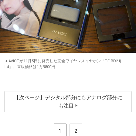
▲AVIOTが11月5日に発売した完全ワイヤレスイヤホン「TE-BD21j-
ltd」。直販価格は1万9800円
【次ページ】デジタル部分にもアナログ部分に
も注目
▶
1
2