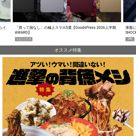
らイ
「買って損なし」の極上スマホ5選【GoodsPress 2026上半期
薄着に
AWARD】
SHO
トピックス
PR
オススメ特集