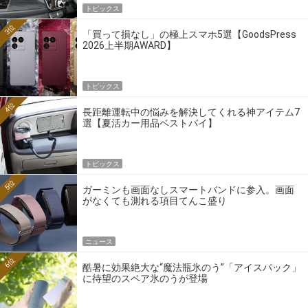
トピックス
3位
「買って損なし」の極上スマホ5選【GoodsPress
2026上半期AWARD】
トピックス
4位
長距離運転中の悩みを解決してくれる神アイテム7
選【夏活カー用品ベストバイ】
トピックス
5位
ガーミンも画面なしスマートバンドに参入。画面
がなくても測れる項目てんこ盛り
ニュース
6位
酷暑に効果絶大な“魔法瓶氷のう”「アイスパック」
に待望のスペア氷のうが登場