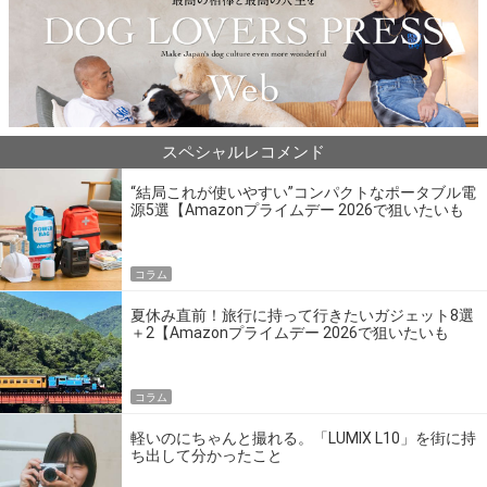
スペシャルレコメンド
“結局これが使いやすい”コンパクトなポータブル電
源5選【Amazonプライムデー 2026で狙いたいも
の】
コラム
夏休み直前！旅行に持って行きたいガジェット8選
＋2【Amazonプライムデー 2026で狙いたいも
の】
コラム
軽いのにちゃんと撮れる。「LUMIX L10」を街に持
ち出して分かったこと