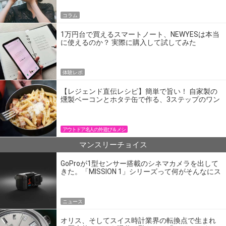
コラム
1万円台で買えるスマートノート、NEWYESは本当
に使えるのか？ 実際に購入して試してみた
体験レポ
【レジェンド直伝レシピ】簡単で旨い！ 自家製の
燻製ベーコンとホタテ缶で作る、3ステップのワン
パン飯
アウトドア名人の外遊び＆メシ
マンスリーチョイス
GoProが1型センサー搭載のシネマカメラを出して
きた。「MISSION 1」シリーズって何がそんなにス
ゴいの？
ニュース
オリス、そしてスイス時計業界の転換点で生まれ