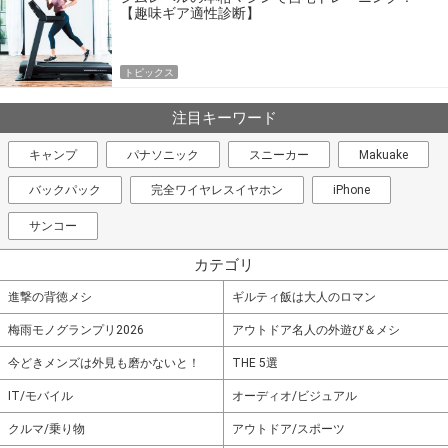
【趣味ギア適性診断】
トピックス
注目キーワード
キャンプ
パナソニック
スニーカー
Makuake
バックパック
完全ワイヤレスイヤホン
iPhone
サンコー
カテゴリ
進撃の背徳メシ
ギルティ飯は大人のロマン
梅雨モノグランプリ2026
アウトドア名人の外遊び＆メシ
今どきメンズは外見も磨かないと！
THE 5選
IT/モバイル
オーディオ/ビジュアル
クルマ/乗り物
アウトドア/スポーツ