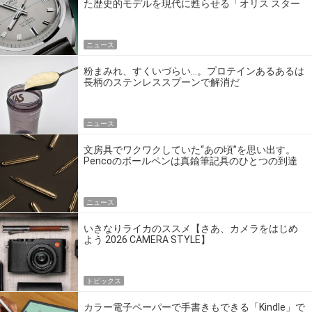
た歴史的モデルを現代に甦らせる「オリス スター
エディション」
ニュース
粉まみれ、すくいづらい…。プロテインあるあるは
長柄のステンレススプーンで解消だ
ニュース
文房具でワクワクしていた“あの頃”を思い出す。
Pencoのボールペンは真鍮筆記具のひとつの到達
点だ
ニュース
いきなりライカのススメ【さあ、カメラをはじめ
よう 2026 CAMERA STYLE】
トピックス
カラー電子ペーパーで手書きもできる「Kindle」で