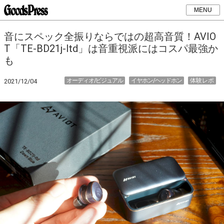
MENU
音にスペック全振りならではの超高音質！AVIO
T「TE-BD21j-ltd」は音重視派にはコスパ最強か
も
オーディオ/ビジュアル
イヤホン/ヘッドホン
体験レポ
2021/12/04