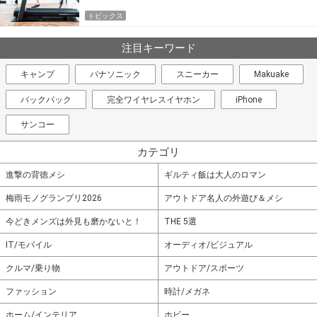
トピックス
注目キーワード
キャンプ
パナソニック
スニーカー
Makuake
バックパック
完全ワイヤレスイヤホン
iPhone
サンコー
カテゴリ
進撃の背徳メシ
ギルティ飯は大人のロマン
梅雨モノグランプリ2026
アウトドア名人の外遊び＆メシ
今どきメンズは外見も磨かないと！
THE 5選
IT/モバイル
オーディオ/ビジュアル
クルマ/乗り物
アウトドア/スポーツ
ファッション
時計/メガネ
ホーム/インテリア
ホビー