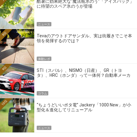
酷暑に効果絶大な“魔法瓶氷のう”「アイスパック」
に待望のスペア氷のうが登場
ニュース
8位
Tevaのアウトドアサンダル、実は街履きでこそ本
領を発揮するのでは？
体験レポ
9位
STI（スバル）、NISMO（日産）、GR（トヨ
タ）、HRC（ホンダ）って一体何？自動車メーカ
ーの4大ワークスブランドを探る
コラム
10位
“ちょうどいいポタ電” Jackery「1000 New」が小
型化＆進化してリニューアル
ニュース