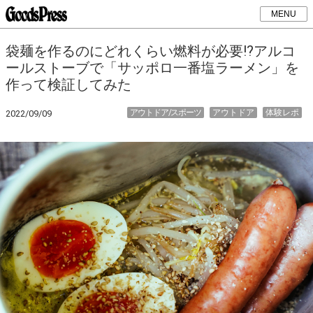
MENU
袋麺を作るのにどれくらい燃料が必要!?アルコ
ールストーブで「サッポロ一番塩ラーメン」を
作って検証してみた
アウトドア/スポーツ
アウトドア
体験レポ
2022/09/09