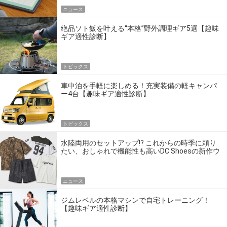
ニュース
絶品ソト飯を叶える“本格”野外調理ギア5選【趣味
ギア適性診断】
トピックス
車中泊を手軽に楽しめる！充実装備の軽キャンパ
ー4台【趣味ギア適性診断】
トピックス
水陸両用のセットアップ!? これからの時季に頼り
たい、おしゃれで機能性も高いDC Shoesの新作ウ
エア
ニュース
ジムレベルの本格マシンで自宅トレーニング！
【趣味ギア適性診断】