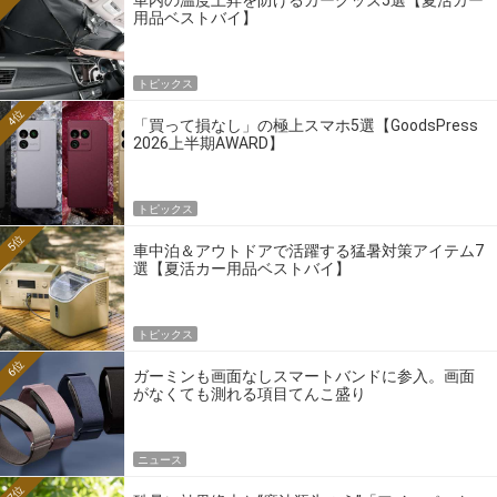
車内の温度上昇を防げるカーグッズ5選【夏活カー
用品ベストバイ】
トピックス
4位
「買って損なし」の極上スマホ5選【GoodsPress
2026上半期AWARD】
トピックス
5位
車中泊＆アウトドアで活躍する猛暑対策アイテム7
選【夏活カー用品ベストバイ】
トピックス
6位
ガーミンも画面なしスマートバンドに参入。画面
がなくても測れる項目てんこ盛り
ニュース
7位