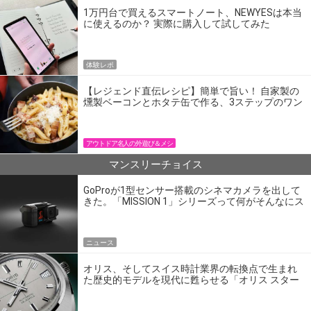
1万円台で買えるスマートノート、NEWYESは本当
に使えるのか？ 実際に購入して試してみた
体験レポ
【レジェンド直伝レシピ】簡単で旨い！ 自家製の
燻製ベーコンとホタテ缶で作る、3ステップのワン
パン飯
アウトドア名人の外遊び＆メシ
マンスリーチョイス
GoProが1型センサー搭載のシネマカメラを出して
きた。「MISSION 1」シリーズって何がそんなにス
ゴいの？
ニュース
オリス、そしてスイス時計業界の転換点で生まれ
た歴史的モデルを現代に甦らせる「オリス スター
エディション」