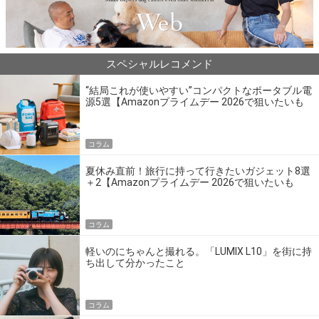
スペシャルレコメンド
“結局これが使いやすい”コンパクトなポータブル電
源5選【Amazonプライムデー 2026で狙いたいも
の】
コラム
夏休み直前！旅行に持って行きたいガジェット8選
＋2【Amazonプライムデー 2026で狙いたいも
の】
コラム
軽いのにちゃんと撮れる。「LUMIX L10」を街に持
ち出して分かったこと
コラム