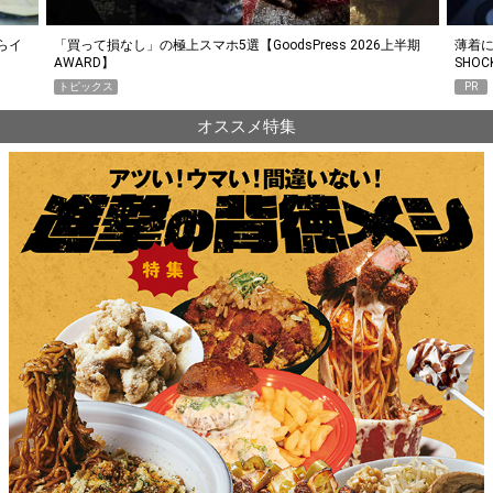
らイ
「買って損なし」の極上スマホ5選【GoodsPress 2026上半期
薄着に
AWARD】
SHO
トピックス
PR
オススメ特集