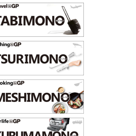
薄着になる季節の夏こそ“映える”タフな腕時計を。G-
【編
SHOCK「GRAVITYMASTER」は本当に機能も見た…
らイ
PR
トピッ