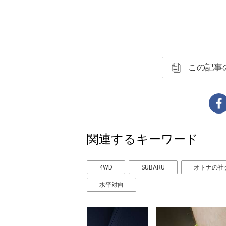
この記事
関連するキーワード
4WD
SUBARU
オトナの社
水平対向