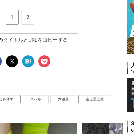
1
2
のタイトルとURLをコピーする
会科見学
スバル
六連星
富士重工業
G