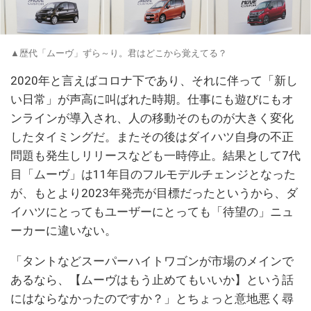
▲歴代「ムーヴ」ずら～り。君はどこから覚えてる？
2020年と言えばコロナ下であり、それに伴って「新し
い日常」が声高に叫ばれた時期。仕事にも遊びにもオ
ンラインが導入され、人の移動そのものが大きく変化
したタイミングだ。またその後はダイハツ自身の不正
問題も発生しリリースなども一時停止。結果として7代
目「ムーヴ」は11年目のフルモデルチェンジとなった
が、もとより2023年発売が目標だったというから、ダ
イハツにとってもユーザーにとっても「待望の」ニュ
ーカーに違いない。
「タントなどスーパーハイトワゴンが市場のメインで
あるなら、【ムーヴはもう止めてもいいか】という話
にはならなかったのですか？」とちょっと意地悪く尋