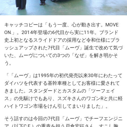
キャッチコピーは「もう一度、心が動き出す。MOVE
ON.」。2014年登場の6代目から実に11年。ブランド
史上初となるスライドドアの採用など令和仕様にブラ
ッシュアップされた7代目「ムーヴ」誕生で改めて気づ
いた、ムーヴについての3つの「なぜ」を解き明かそ
う。
「「ムーヴ」は1995年の初代発売以来30年にわたって
ダイハツを代表する基幹車種としてお客様に愛されて
きました。スタンダードとカスタムの「ツーフェイ
ス」の先駆けでもあり、スズキさんのワゴンRと共に軽
ハイトワゴン市場をけん引してまいりました」。
そう話すのは今回の7代目「ムーヴ」でチーフエンジニ
ア（以下C.E.）の重責を担う戸倉宏征さん。すこし胸