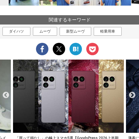
関連するキーワード
ダイハツ
ムーヴ
新型ムーヴ
軽乗用車
らイ
「買って損なし」の極上スマホ5選【GoodsPress 2026上半期
薄着に