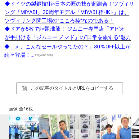
◆ドイツの製鋼技術×日本の匠の技が超融合！ツヴィリ
ング「MIYABI」20周年モデル「MIYABI 粋-IKI-」は、
ツヴィリング関工場の“こころ粋”なのである！
◆ドアが5枚で話題沸騰！ ジムニー専門店「アピオ」
が手掛ける「ジムニー ノマド」の“日常を旅する”魅力
◆「え、こんなセールやってたの？」80％OFF以上が
続々登場！...
PR(Amazon)
この記事のタイトルとURLをコピーする
画像 全16枚