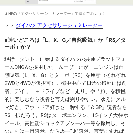
▲HPの「アクセサリーシュミレーター」で遊んでみよう！
＞＞
ダイハツ アクセサリーシュミレーター
■迷いどころは「L、X、G／自然吸気」か「RS／タ
ーボ」か？
現行「タント」に始まるダイハツの共通プラットフォ
ームDNGAを採用した「ムーヴ」だが、エンジンは自
然吸気（L、X、G）とターボ（RS）を用意（それぞれ
2WDと4WDが選択可）。街中中心で日常の移動には前
者、デイリー＋ドライブなど「走り」や「旅」を積極
的に楽しむなら後者と言えば判りやすい。ゆえにクル
マ好き、アウトドア好きを自称する『＆GP』読者なら
RS一択だろう。RSはターボエンジン、15インチ大径ホ
イール、高性能ショックアブソーバー等を採用し、そ
の走りは一目瞭然、ならぬ一“乗”瞭然。言葉にすれば