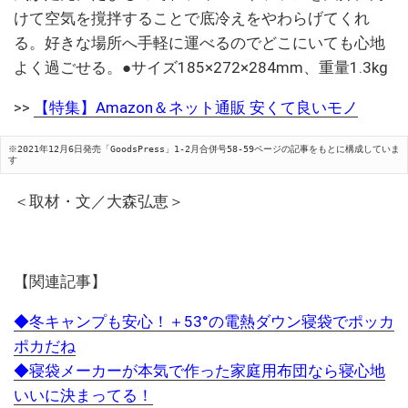
けて空気を撹拌することで底冷えをやわらげてくれ
る。好きな場所へ手軽に運べるのでどこにいても心地
よく過ごせる。●サイズ185×272×284mm、重量1.3kg
>>
【特集】Amazon＆ネット通販 安くて良いモノ
※2021年12月6日発売「GoodsPress」1-2月合併号58-59ページの記事をもとに構成していま
す
＜取材・文／大森弘恵＞
【関連記事】
◆冬キャンプも安心！＋53°の電熱ダウン寝袋でポッカ
ポカだね
◆寝袋メーカーが本気で作った家庭用布団なら寝心地
いいに決まってる！