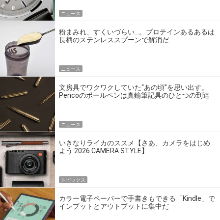
ニュース
粉まみれ、すくいづらい…。プロテインあるあるは
長柄のステンレススプーンで解消だ
ニュース
文房具でワクワクしていた“あの頃”を思い出す。
Pencoのボールペンは真鍮筆記具のひとつの到達
点だ
ニュース
いきなりライカのススメ【さあ、カメラをはじめ
よう 2026 CAMERA STYLE】
トピックス
カラー電子ペーパーで手書きもできる「Kindle」で
インプットとアウトプットに集中だ