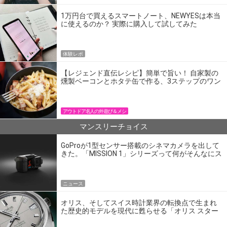
1万円台で買えるスマートノート、NEWYESは本当
に使えるのか？ 実際に購入して試してみた
体験レポ
【レジェンド直伝レシピ】簡単で旨い！ 自家製の
燻製ベーコンとホタテ缶で作る、3ステップのワン
パン飯
アウトドア名人の外遊び＆メシ
マンスリーチョイス
GoProが1型センサー搭載のシネマカメラを出して
きた。「MISSION 1」シリーズって何がそんなにス
ゴいの？
ニュース
オリス、そしてスイス時計業界の転換点で生まれ
た歴史的モデルを現代に甦らせる「オリス スター
エディション」