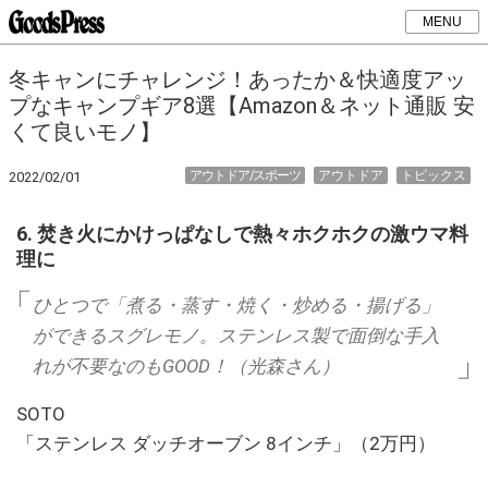
MENU
冬キャンにチャレンジ！あったか＆快適度アッ
プなキャンプギア8選【Amazon＆ネット通販 安
くて良いモノ】
アウトドア/スポーツ
アウトドア
トピックス
2022/02/01
6. 焚き火にかけっぱなしで熱々ホクホクの激ウマ料
理に
ひとつで「煮る・蒸す・焼く・炒める・揚げる」
ができるスグレモノ。ステンレス製で面倒な手入
れが不要なのもGOOD！（光森さん）
SOTO
「ステンレス ダッチオーブン 8インチ」（2万円）