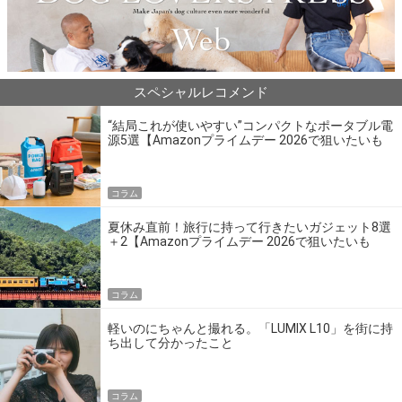
スペシャルレコメンド
“結局これが使いやすい”コンパクトなポータブル電
源5選【Amazonプライムデー 2026で狙いたいも
の】
コラム
夏休み直前！旅行に持って行きたいガジェット8選
＋2【Amazonプライムデー 2026で狙いたいも
の】
コラム
軽いのにちゃんと撮れる。「LUMIX L10」を街に持
ち出して分かったこと
コラム