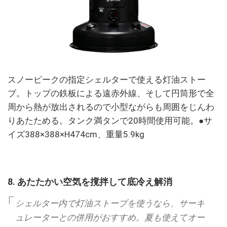
スノーピークの指定シェルターで使える灯油ストー
ブ。トップの鉄板による遠赤外線、そして円筒形で全
周から熱が放出されるので小型ながらも周囲をじんわ
りあたためる。タンク満タンで20時間使用可能。●サ
イズ388×388×H474cm、重量5.9kg
8. あたたかい空気を撹拌して底冷え解消
シェルター内で灯油ストーブを使うなら、サーキ
ュレーターとの併用がおすすめ。夏も使えてオー