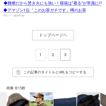
◆難燃だから焚き火にも強い！寝袋は“着る”が常識に!?
◆アマゾン1位「このお茶ガチです」噂のお茶
PR(ハーブ健康本舗)
トップページヘ
1
2
3
この記事のタイトルとURLをコピーする
画像 全15枚