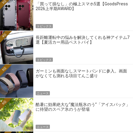
3位
「買って損なし」の極上スマホ5選【GoodsPress
2026上半期AWARD】
トピックス
4位
長距離運転中の悩みを解決してくれる神アイテム7
選【夏活カー用品ベストバイ】
トピックス
5位
ガーミンも画面なしスマートバンドに参入。画面
がなくても測れる項目てんこ盛り
ニュース
6位
酷暑に効果絶大な“魔法瓶氷のう”「アイスパック」
に待望のスペア氷のうが登場
ニュース