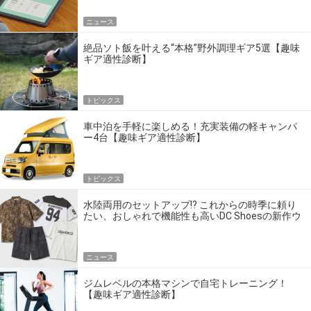
ニュース
絶品ソト飯を叶える“本格”野外調理ギア5選【趣味
ギア適性診断】
トピックス
車中泊を手軽に楽しめる！充実装備の軽キャンパ
ー4台【趣味ギア適性診断】
トピックス
水陸両用のセットアップ!? これからの時季に頼り
たい、おしゃれで機能性も高いDC Shoesの新作ウ
エア
ニュース
ジムレベルの本格マシンで自宅トレーニング！
【趣味ギア適性診断】