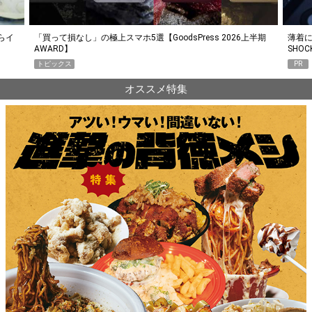
らイ
「買って損なし」の極上スマホ5選【GoodsPress 2026上半期
薄着に
AWARD】
SHO
トピックス
PR
オススメ特集