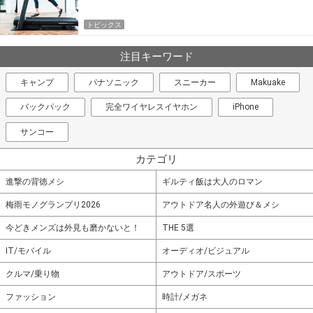
トピックス
注目キーワード
キャンプ
パナソニック
スニーカー
Makuake
バックパック
完全ワイヤレスイヤホン
iPhone
サンコー
カテゴリ
進撃の背徳メシ
ギルティ飯は大人のロマン
梅雨モノグランプリ2026
アウトドア名人の外遊び＆メシ
今どきメンズは外見も磨かないと！
THE 5選
IT/モバイル
オーディオ/ビジュアル
クルマ/乗り物
アウトドア/スポーツ
ファッション
時計/メガネ