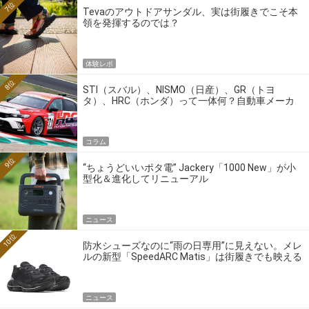
7位
Tevaのアウトドアサンダル、実は街履きでこそ本
領を発揮するのでは？
体験レポ
8位
STI（スバル）、NISMO（日産）、GR（トヨ
タ）、HRC（ホンダ）って一体何？自動車メーカ
ーの4大ワークスブランドを探る
コラム
9位
“ちょうどいいポタ電” Jackery「1000 New」が小
型化＆進化してリニューアル
ニュース
10位
防水シューズなのに“雨の日専用”に見えない。メレ
ルの新型「SpeedARC Matis」は街履きでも映える
ニュース