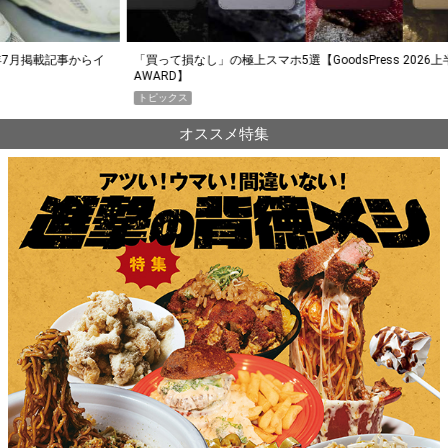
らイ
「買って損なし」の極上スマホ5選【GoodsPress 2026上半期
薄着に
AWARD】
SHO
トピックス
PR
オススメ特集