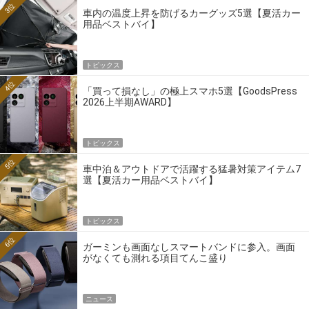
3位
車内の温度上昇を防げるカーグッズ5選【夏活カー
用品ベストバイ】
トピックス
4位
「買って損なし」の極上スマホ5選【GoodsPress
2026上半期AWARD】
トピックス
5位
車中泊＆アウトドアで活躍する猛暑対策アイテム7
選【夏活カー用品ベストバイ】
トピックス
6位
ガーミンも画面なしスマートバンドに参入。画面
がなくても測れる項目てんこ盛り
ニュース