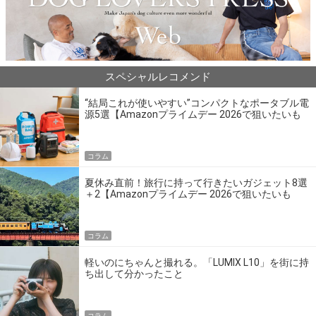
スペシャルレコメンド
“結局これが使いやすい”コンパクトなポータブル電
源5選【Amazonプライムデー 2026で狙いたいも
の】
コラム
夏休み直前！旅行に持って行きたいガジェット8選
＋2【Amazonプライムデー 2026で狙いたいも
の】
コラム
軽いのにちゃんと撮れる。「LUMIX L10」を街に持
ち出して分かったこと
コラム