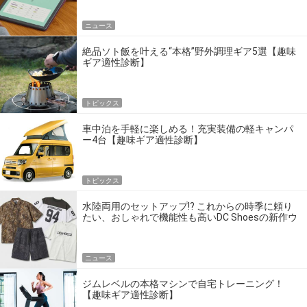
ニュース
絶品ソト飯を叶える“本格”野外調理ギア5選【趣味
ギア適性診断】
トピックス
車中泊を手軽に楽しめる！充実装備の軽キャンパ
ー4台【趣味ギア適性診断】
トピックス
水陸両用のセットアップ!? これからの時季に頼り
たい、おしゃれで機能性も高いDC Shoesの新作ウ
エア
ニュース
ジムレベルの本格マシンで自宅トレーニング！
【趣味ギア適性診断】