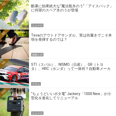
7位
酷暑に効果絶大な“魔法瓶氷のう”「アイスパック」
に待望のスペア氷のうが登場
ニュース
8位
Tevaのアウトドアサンダル、実は街履きでこそ本
領を発揮するのでは？
体験レポ
9位
STI（スバル）、NISMO（日産）、GR（トヨ
タ）、HRC（ホンダ）って一体何？自動車メーカ
ーの4大ワークスブランドを探る
コラム
10位
“ちょうどいいポタ電” Jackery「1000 New」が小
型化＆進化してリニューアル
ニュース