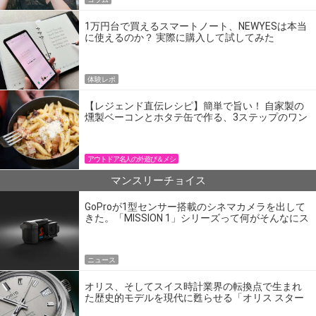
1万円台で買えるスマートノート、NEWYESは本当
に使えるのか？ 実際に購入して試してみた
体験レポ
【レジェンド直伝レシピ】簡単で旨い！ 自家製の
燻製ベーコンとホタテ缶で作る、3ステップのワン
パン飯
アウトドア名人の外遊び＆メシ
マンスリーチョイス
GoProが1型センサー搭載のシネマカメラを出して
きた。「MISSION 1」シリーズって何がそんなにス
ゴいの？
ニュース
オリス、そしてスイス時計業界の転換点で生まれ
た歴史的モデルを現代に甦らせる「オリス スター
エディション」