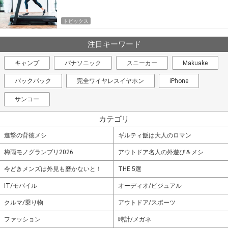
トピックス
注目キーワード
キャンプ
パナソニック
スニーカー
Makuake
バックパック
完全ワイヤレスイヤホン
iPhone
サンコー
カテゴリ
進撃の背徳メシ
ギルティ飯は大人のロマン
梅雨モノグランプリ2026
アウトドア名人の外遊び＆メシ
今どきメンズは外見も磨かないと！
THE 5選
IT/モバイル
オーディオ/ビジュアル
クルマ/乗り物
アウトドア/スポーツ
ファッション
時計/メガネ