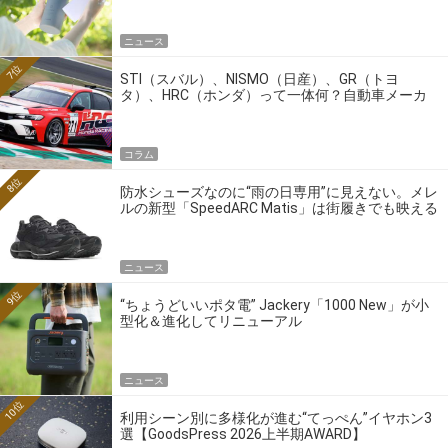
ニュース
7位
STI（スバル）、NISMO（日産）、GR（トヨ
タ）、HRC（ホンダ）って一体何？自動車メーカ
ーの4大ワークスブランドを探る
コラム
8位
防水シューズなのに“雨の日専用”に見えない。メレ
ルの新型「SpeedARC Matis」は街履きでも映える
ニュース
9位
“ちょうどいいポタ電” Jackery「1000 New」が小
型化＆進化してリニューアル
ニュース
10位
利用シーン別に多様化が進む“てっぺん”イヤホン3
選【GoodsPress 2026上半期AWARD】