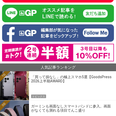
人気記事ランキング
1位
「買って損なし」の極上スマホ5選【GoodsPress
2026上半期AWARD】
トピックス
2位
ガーミンも画面なしスマートバンドに参入。画面
がなくても測れる項目てんこ盛り