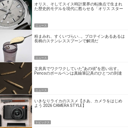
オリス、そしてスイス時計業界の転換点で生まれ
た歴史的モデルを現代に甦らせる「オリス スター
エディション」
ニュース
粉まみれ、すくいづらい…。プロテインあるあるは
長柄のステンレススプーンで解消だ
ニュース
文房具でワクワクしていた“あの頃”を思い出す。
Pencoのボールペンは真鍮筆記具のひとつの到達
点だ
ニュース
いきなりライカのススメ【さあ、カメラをはじめ
よう 2026 CAMERA STYLE】
トピックス