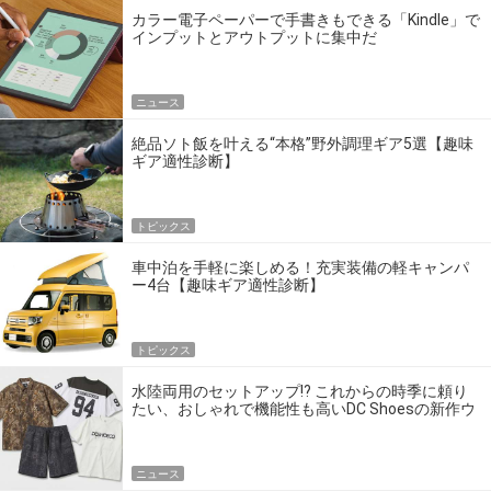
カラー電子ペーパーで手書きもできる「Kindle」で
インプットとアウトプットに集中だ
ニュース
絶品ソト飯を叶える“本格”野外調理ギア5選【趣味
ギア適性診断】
トピックス
車中泊を手軽に楽しめる！充実装備の軽キャンパ
ー4台【趣味ギア適性診断】
トピックス
水陸両用のセットアップ!? これからの時季に頼り
たい、おしゃれで機能性も高いDC Shoesの新作ウ
エア
ニュース