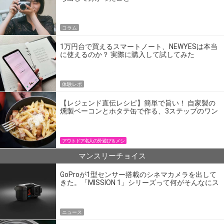
コラム
1万円台で買えるスマートノート、NEWYESは本当
に使えるのか？ 実際に購入して試してみた
体験レポ
【レジェンド直伝レシピ】簡単で旨い！ 自家製の
燻製ベーコンとホタテ缶で作る、3ステップのワン
パン飯
アウトドア名人の外遊び＆メシ
マンスリーチョイス
GoProが1型センサー搭載のシネマカメラを出して
きた。「MISSION 1」シリーズって何がそんなにス
ゴいの？
ニュース