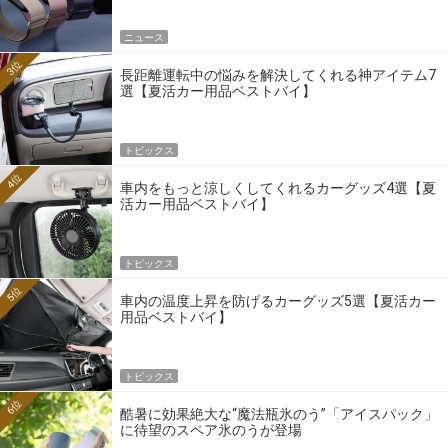
ニュース
3位
長距離運転中の悩みを解決してくれる神アイテム7
選【夏活カー用品ベストバイ】
トピックス
4位
車内をもっと涼しくしてくれるカーグッズ4選【夏
活カー用品ベストバイ】
トピックス
5位
車内の温度上昇を防げるカーグッズ5選【夏活カー
用品ベストバイ】
トピックス
6位
酷暑に効果絶大な“魔法瓶氷のう”「アイスパック」
に待望のスペア氷のうが登場