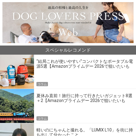
スペシャルレコメンド
“結局これが使いやすい”コンパクトなポータブル電
源5選【Amazonプライムデー 2026で狙いたいも
の】
コラム
夏休み直前！旅行に持って行きたいガジェット8選
＋2【Amazonプライムデー 2026で狙いたいも
の】
コラム
軽いのにちゃんと撮れる。「LUMIX L10」を街に持
ち出して分かったこと