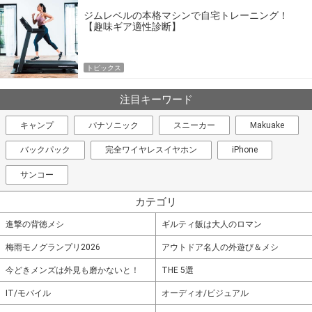
ジムレベルの本格マシンで自宅トレーニング！
【趣味ギア適性診断】
トピックス
注目キーワード
キャンプ
パナソニック
スニーカー
Makuake
バックパック
完全ワイヤレスイヤホン
iPhone
サンコー
カテゴリ
進撃の背徳メシ
ギルティ飯は大人のロマン
梅雨モノグランプリ2026
アウトドア名人の外遊び＆メシ
今どきメンズは外見も磨かないと！
THE 5選
IT/モバイル
オーディオ/ビジュアル