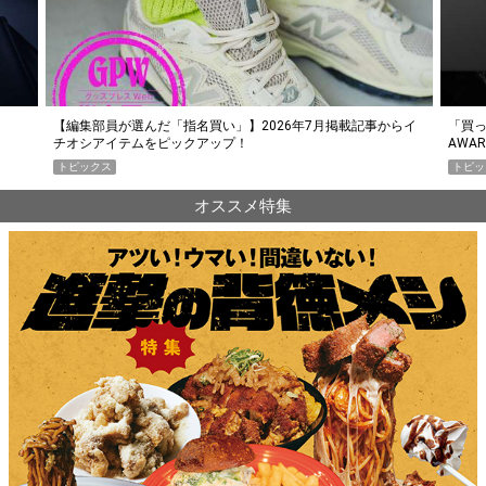
らイ
「買って損なし」の極上スマホ5選【GoodsPress 2026上半期
薄着に
AWARD】
SHO
トピックス
PR
オススメ特集