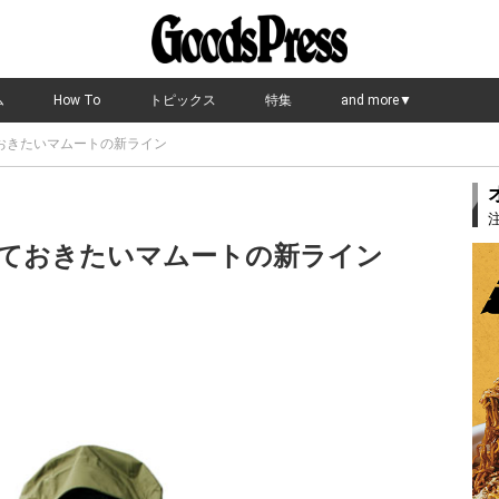
ム
How To
トピックス
特集
and more▼
おきたいマムートの新ライン
ておきたいマムートの新ライン