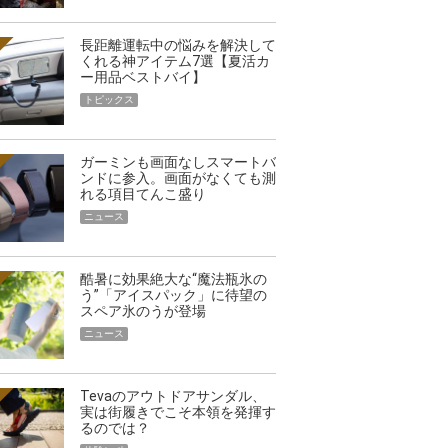
長距離運転中の悩みを解決して
くれる神アイテム7選【夏活カ
ー用品ベストバイ】
トピックス
ガーミンも画面なしスマートバ
ンドに参入。画面がなくても測
れる項目てんこ盛り
ニュース
酷暑に効果絶大な“魔法瓶氷の
う”「アイスパック」に待望の
スペア氷のうが登場
ニュース
Tevaのアウトドアサンダル、
実は街履きでこそ本領を発揮す
るのでは？