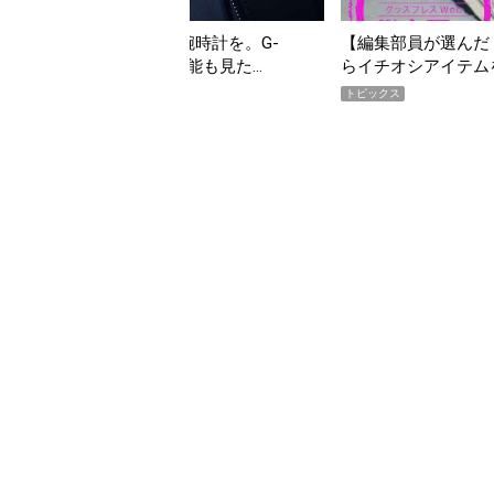
の夏こそ“映える”タフな腕時計を。G-
【編集部員が選んだ「
VITYMASTER」は本当に機能も見た…
らイチオシアイテム
トピックス