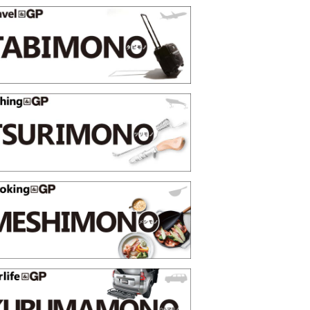
選【GoodsPress 2026上半
薄着になる季節の夏こそ“映える
SHOCK「GRAVITYMASTE
PR