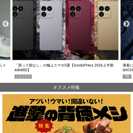
らイ
「買って損なし」の極上スマホ5選【GoodsPress 2026上半期
薄着に
AWARD】
SHO
トピックス
PR
オススメ特集