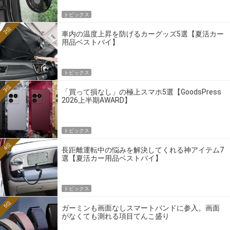
トピックス
2位
車内の温度上昇を防げるカーグッズ5選【夏活カー
用品ベストバイ】
トピックス
3位
「買って損なし」の極上スマホ5選【GoodsPress
2026上半期AWARD】
トピックス
4位
長距離運転中の悩みを解決してくれる神アイテム7
選【夏活カー用品ベストバイ】
トピックス
5位
ガーミンも画面なしスマートバンドに参入。画面
がなくても測れる項目てんこ盛り