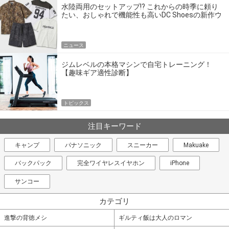
水陸両用のセットアップ!? これからの時季に頼り
たい、おしゃれで機能性も高いDC Shoesの新作ウ
エア
ニュース
ジムレベルの本格マシンで自宅トレーニング！
【趣味ギア適性診断】
トピックス
注目キーワード
キャンプ
パナソニック
スニーカー
Makuake
バックパック
完全ワイヤレスイヤホン
iPhone
サンコー
カテゴリ
進撃の背徳メシ
ギルティ飯は大人のロマン