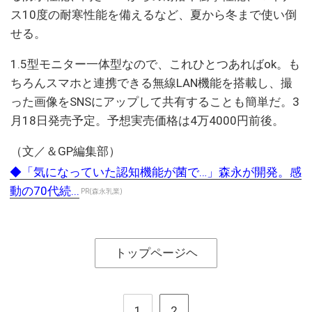
ス10度の耐寒性能を備えるなど、夏から冬まで使い倒
せる。
1.5型モニター一体型なので、これひとつあればok。も
ちろんスマホと連携できる無線LAN機能を搭載し、撮
った画像をSNSにアップして共有することも簡単だ。3
月18日発売予定。予想実売価格は4万4000円前後。
（文／＆GP編集部）
◆「気になっていた認知機能が菌で…」森永が開発。感
動の70代続...
PR(森永乳業)
トップページヘ
1
2