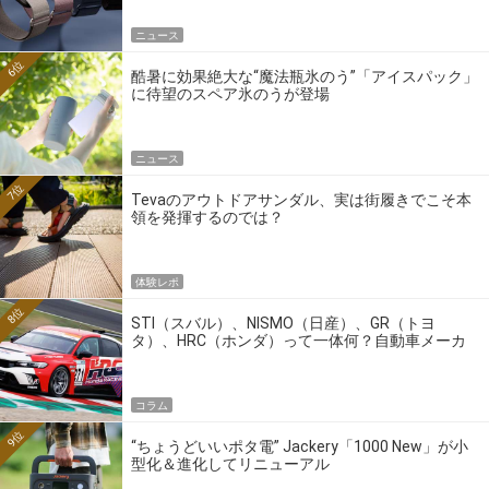
ニュース
6位
酷暑に効果絶大な“魔法瓶氷のう”「アイスパック」
に待望のスペア氷のうが登場
ニュース
7位
Tevaのアウトドアサンダル、実は街履きでこそ本
領を発揮するのでは？
体験レポ
8位
STI（スバル）、NISMO（日産）、GR（トヨ
タ）、HRC（ホンダ）って一体何？自動車メーカ
ーの4大ワークスブランドを探る
コラム
9位
“ちょうどいいポタ電” Jackery「1000 New」が小
型化＆進化してリニューアル