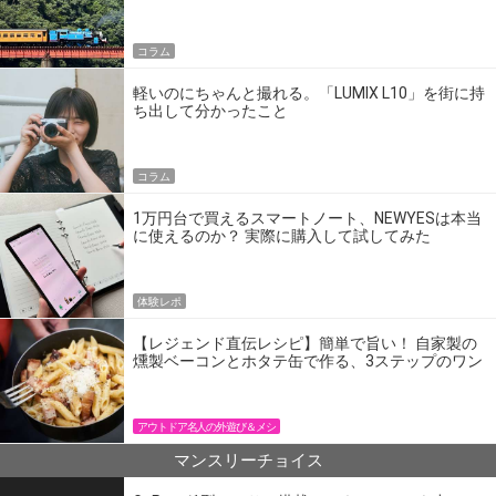
の】
コラム
軽いのにちゃんと撮れる。「LUMIX L10」を街に持
ち出して分かったこと
コラム
1万円台で買えるスマートノート、NEWYESは本当
に使えるのか？ 実際に購入して試してみた
体験レポ
【レジェンド直伝レシピ】簡単で旨い！ 自家製の
燻製ベーコンとホタテ缶で作る、3ステップのワン
パン飯
アウトドア名人の外遊び＆メシ
マンスリーチョイス