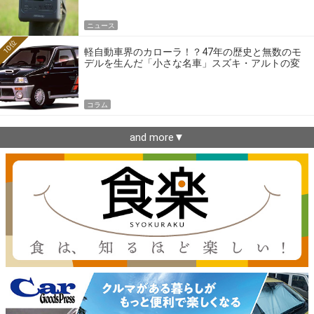
ニュース
10位
軽自動車界のカローラ！？47年の歴史と無数のモ
デルを生んだ「小さな名車」スズキ・アルトの変
遷
コラム
and more▼