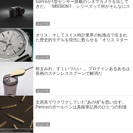
GoProが1型センサー搭載のシネマカメラを出して
きた。「MISSION 1」シリーズって何がそんなにス
ゴいの？
ニュース
オリス、そしてスイス時計業界の転換点で生まれ
た歴史的モデルを現代に甦らせる「オリス スター
エディション」
ニュース
粉まみれ、すくいづらい…。プロテインあるあるは
長柄のステンレススプーンで解消だ
ニュース
文房具でワクワクしていた“あの頃”を思い出す。
Pencoのボールペンは真鍮筆記具のひとつの到達
点だ
ニュース