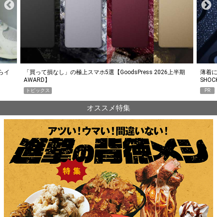
らイ
「買って損なし」の極上スマホ5選【GoodsPress 2026上半期
薄着に
AWARD】
SHO
トピックス
PR
オススメ特集