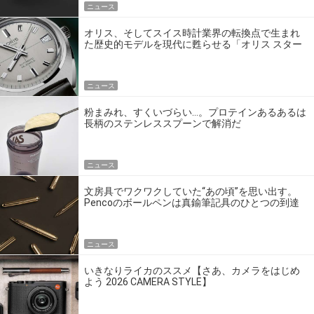
ニュース
オリス、そしてスイス時計業界の転換点で生まれ
た歴史的モデルを現代に甦らせる「オリス スター
エディション」
ニュース
粉まみれ、すくいづらい…。プロテインあるあるは
長柄のステンレススプーンで解消だ
ニュース
文房具でワクワクしていた“あの頃”を思い出す。
Pencoのボールペンは真鍮筆記具のひとつの到達
点だ
ニュース
いきなりライカのススメ【さあ、カメラをはじめ
よう 2026 CAMERA STYLE】