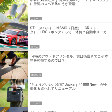
に待望のスペア氷のうが登場
ニュース
7位
STI（スバル）、NISMO（日産）、GR（トヨ
タ）、HRC（ホンダ）って一体何？自動車メーカ
ーの4大ワークスブランドを探る
コラム
8位
Tevaのアウトドアサンダル、実は街履きでこそ本
領を発揮するのでは？
体験レポ
9位
“ちょうどいいポタ電” Jackery「1000 New」が小
型化＆進化してリニューアル
ニュース
10位