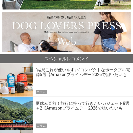
スペシャルレコメンド
“結局これが使いやすい”コンパクトなポータブル電
源5選【Amazonプライムデー 2026で狙いたいも
の】
コラム
夏休み直前！旅行に持って行きたいガジェット8選
＋2【Amazonプライムデー 2026で狙いたいも
の】
コラム