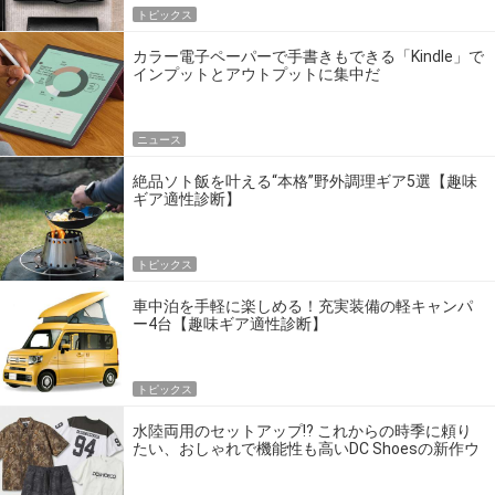
トピックス
カラー電子ペーパーで手書きもできる「Kindle」で
インプットとアウトプットに集中だ
ニュース
絶品ソト飯を叶える“本格”野外調理ギア5選【趣味
ギア適性診断】
トピックス
車中泊を手軽に楽しめる！充実装備の軽キャンパ
ー4台【趣味ギア適性診断】
トピックス
水陸両用のセットアップ!? これからの時季に頼り
たい、おしゃれで機能性も高いDC Shoesの新作ウ
エア