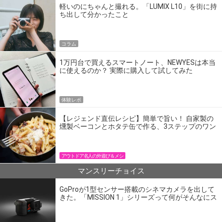
軽いのにちゃんと撮れる。「LUMIX L10」を街に持
ち出して分かったこと
コラム
1万円台で買えるスマートノート、NEWYESは本当
に使えるのか？ 実際に購入して試してみた
体験レポ
【レジェンド直伝レシピ】簡単で旨い！ 自家製の
燻製ベーコンとホタテ缶で作る、3ステップのワン
パン飯
アウトドア名人の外遊び＆メシ
マンスリーチョイス
GoProが1型センサー搭載のシネマカメラを出して
きた。「MISSION 1」シリーズって何がそんなにス
ゴいの？