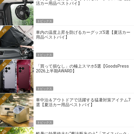
活カー用品ベストバイ】
トピックス
3位
車内の温度上昇を防げるカーグッズ5選【夏活カー
用品ベストバイ】
トピックス
4位
「買って損なし」の極上スマホ5選【GoodsPress
2026上半期AWARD】
トピックス
5位
車中泊＆アウトドアで活躍する猛暑対策アイテム7
選【夏活カー用品ベストバイ】
トピックス
6位
酷暑に効果絶大な“魔法瓶氷のう”「アイスパック」