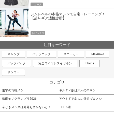
ニュース
ジムレベルの本格マシンで自宅トレーニング！
【趣味ギア適性診断】
トピックス
注目キーワード
キャンプ
パナソニック
スニーカー
Makuake
バックパック
完全ワイヤレスイヤホン
iPhone
サンコー
カテゴリ
進撃の背徳メシ
ギルティ飯は大人のロマン
梅雨モノグランプリ2026
アウトドア名人の外遊び＆メシ
今どきメンズは外見も磨かないと！
THE 5選