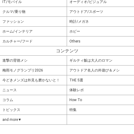
IT/モバイル
オーディオ/ビジュアル
クルマ/乗り物
アウトドア/スポーツ
ファッション
時計/メガネ
ホーム/インテリア
ホビー
カルチャー/フード
Others
コンテンツ
進撃の背徳メシ
ギルティ飯は大人のロマン
梅雨モノグランプリ2026
アウトドア名人の外遊び＆メシ
今どきメンズは外見も磨かないと！
THE 5選
ニュース
体験レポ
コラム
How To
トピックス
特集
and more▼