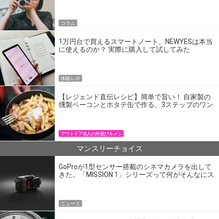
コラム
1万円台で買えるスマートノート、NEWYESは本当
に使えるのか？ 実際に購入して試してみた
体験レポ
【レジェンド直伝レシピ】簡単で旨い！ 自家製の
燻製ベーコンとホタテ缶で作る、3ステップのワン
パン飯
アウトドア名人の外遊び＆メシ
マンスリーチョイス
GoProが1型センサー搭載のシネマカメラを出して
きた。「MISSION 1」シリーズって何がそんなにス
ゴいの？
ニュース