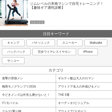
ジムレベルの本格マシンで自宅トレーニング！
【趣味ギア適性診断】
トピックス
注目キーワード
キャンプ
パナソニック
スニーカー
Makuake
バックパック
完全ワイヤレスイヤホン
iPhone
サンコー
カテゴリ
進撃の背徳メシ
ギルティ飯は大人のロマン
梅雨モノグランプリ2026
アウトドア名人の外遊び＆メシ
今どきメンズは外見も磨かないと！
THE 5選
IT/モバイル
オーディオ/ビジュアル
クルマ/乗り物
アウトドア/スポーツ