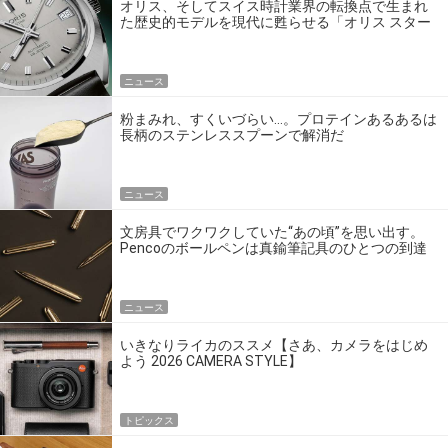
オリス、そしてスイス時計業界の転換点で生まれ
た歴史的モデルを現代に甦らせる「オリス スター
エディション」
ニュース
粉まみれ、すくいづらい…。プロテインあるあるは
長柄のステンレススプーンで解消だ
ニュース
文房具でワクワクしていた“あの頃”を思い出す。
Pencoのボールペンは真鍮筆記具のひとつの到達
点だ
ニュース
いきなりライカのススメ【さあ、カメラをはじめ
よう 2026 CAMERA STYLE】
トピックス