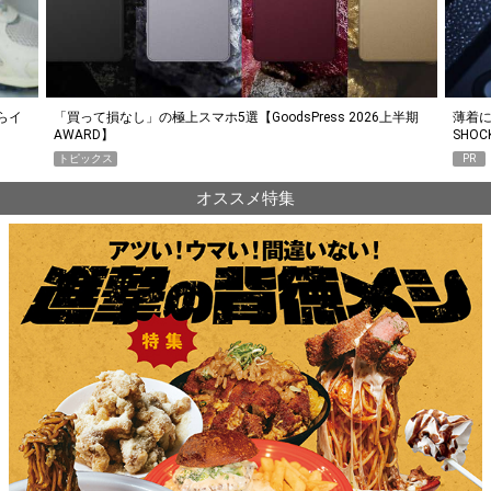
らイ
「買って損なし」の極上スマホ5選【GoodsPress 2026上半期
薄着に
AWARD】
SHO
トピックス
PR
オススメ特集