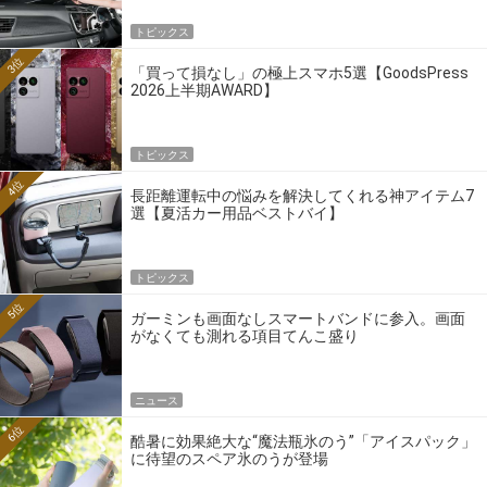
トピックス
3位
「買って損なし」の極上スマホ5選【GoodsPress
2026上半期AWARD】
トピックス
4位
長距離運転中の悩みを解決してくれる神アイテム7
選【夏活カー用品ベストバイ】
トピックス
5位
ガーミンも画面なしスマートバンドに参入。画面
がなくても測れる項目てんこ盛り
ニュース
6位
酷暑に効果絶大な“魔法瓶氷のう”「アイスパック」
に待望のスペア氷のうが登場