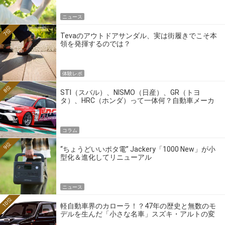
ニュース
7位
Tevaのアウトドアサンダル、実は街履きでこそ本
領を発揮するのでは？
体験レポ
8位
STI（スバル）、NISMO（日産）、GR（トヨ
タ）、HRC（ホンダ）って一体何？自動車メーカ
ーの4大ワークスブランドを探る
コラム
9位
“ちょうどいいポタ電” Jackery「1000 New」が小
型化＆進化してリニューアル
ニュース
10位
軽自動車界のカローラ！？47年の歴史と無数のモ
デルを生んだ「小さな名車」スズキ・アルトの変
遷