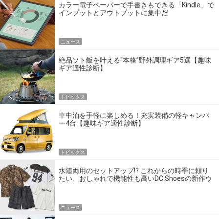
カラー電子ペーパーで手書きもできる「Kindle」で
インプットとアウトプットに集中だ
ニュース
絶品ソト飯を叶える“本格”野外調理ギア5選【趣味
ギア適性診断】
トピックス
車中泊を手軽に楽しめる！充実装備の軽キャンパ
ー4台【趣味ギア適性診断】
トピックス
水陸両用のセットアップ!? これからの時季に頼り
たい、おしゃれで機能性も高いDC Shoesの新作ウ
エア
ニュース