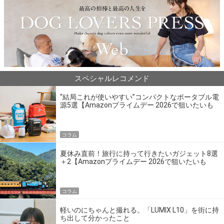
スペシャルレコメンド
“結局これが使いやすい”コンパクトなポータブル電
源5選【Amazonプライムデー 2026で狙いたいも
の】
コラム
夏休み直前！旅行に持って行きたいガジェット8選
＋2【Amazonプライムデー 2026で狙いたいも
の】
コラム
軽いのにちゃんと撮れる。「LUMIX L10」を街に持
ち出して分かったこと