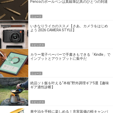
Pencoのボールペンは真鍮筆記具のひとつの到達
点だ
ニュース
いきなりライカのススメ【さあ、カメラをはじめ
よう 2026 CAMERA STYLE】
トピックス
カラー電子ペーパーで手書きもできる「Kindle」で
インプットとアウトプットに集中だ
ニュース
絶品ソト飯を叶える“本格”野外調理ギア5選【趣味
ギア適性診断】
トピックス
車中泊を手軽に楽しめる！充実装備の軽キャンパ