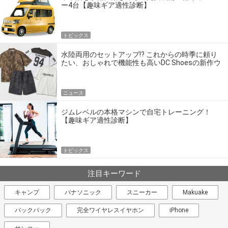
ー4台【趣味ギア適性診断】
トピックス
水陸両用のセットアップ!? これからの時季に頼り
たい、おしゃれで機能性も高いDC Shoesの新作ウ
エア
ニュース
ジムレベルの本格マシンで自宅トレーニング！
【趣味ギア適性診断】
トピックス
注目キーワード
キャンプ
パナソニック
スニーカー
Makuake
バックパック
完全ワイヤレスイヤホン
iPhone