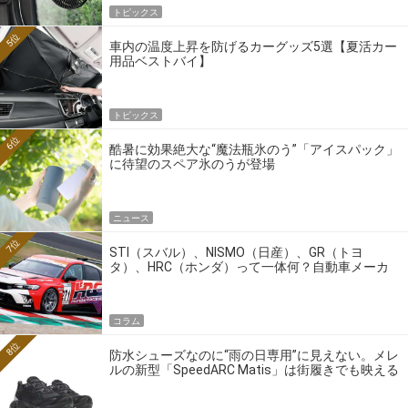
トピックス
5位
車内の温度上昇を防げるカーグッズ5選【夏活カー
用品ベストバイ】
トピックス
6位
酷暑に効果絶大な“魔法瓶氷のう”「アイスパック」
に待望のスペア氷のうが登場
ニュース
7位
STI（スバル）、NISMO（日産）、GR（トヨ
タ）、HRC（ホンダ）って一体何？自動車メーカ
ーの4大ワークスブランドを探る
コラム
8位
防水シューズなのに“雨の日専用”に見えない。メレ
ルの新型「SpeedARC Matis」は街履きでも映える