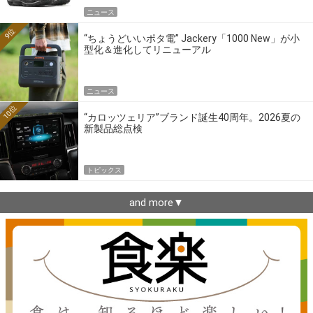
ニュース
9位
“ちょうどいいポタ電” Jackery「1000 New」が小
型化＆進化してリニューアル
ニュース
10位
“カロッツェリア”ブランド誕生40周年。2026夏の
新製品総点検
トピックス
and more▼