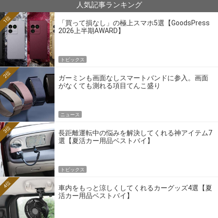
人気記事ランキング
1位
「買って損なし」の極上スマホ5選【GoodsPress
2026上半期AWARD】
トピックス
2位
ガーミンも画面なしスマートバンドに参入。画面
がなくても測れる項目てんこ盛り
ニュース
3位
長距離運転中の悩みを解決してくれる神アイテム7
選【夏活カー用品ベストバイ】
トピックス
4位
車内をもっと涼しくしてくれるカーグッズ4選【夏
活カー用品ベストバイ】