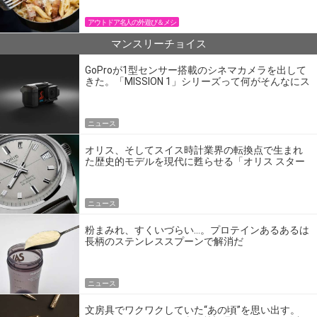
アウトドア名人の外遊び＆メシ
マンスリーチョイス
GoProが1型センサー搭載のシネマカメラを出して
きた。「MISSION 1」シリーズって何がそんなにス
ゴいの？
ニュース
オリス、そしてスイス時計業界の転換点で生まれ
た歴史的モデルを現代に甦らせる「オリス スター
エディション」
ニュース
粉まみれ、すくいづらい…。プロテインあるあるは
長柄のステンレススプーンで解消だ
ニュース
文房具でワクワクしていた“あの頃”を思い出す。