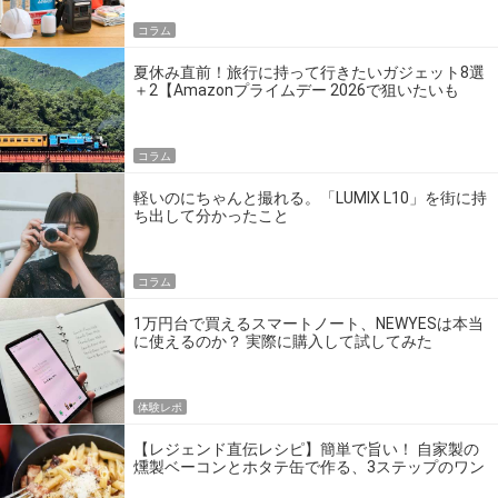
コラム
夏休み直前！旅行に持って行きたいガジェット8選
＋2【Amazonプライムデー 2026で狙いたいも
の】
コラム
軽いのにちゃんと撮れる。「LUMIX L10」を街に持
ち出して分かったこと
コラム
1万円台で買えるスマートノート、NEWYESは本当
に使えるのか？ 実際に購入して試してみた
体験レポ
【レジェンド直伝レシピ】簡単で旨い！ 自家製の
燻製ベーコンとホタテ缶で作る、3ステップのワン
パン飯