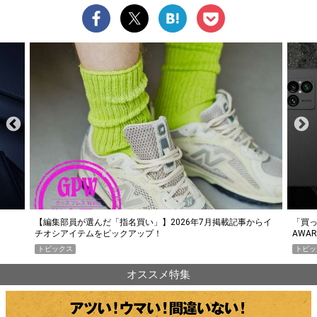
らイ
「買って損なし」の極上スマホ5選【GoodsPress 2026上半期
薄着に
AWARD】
SHO
トピックス
PR
オススメ特集