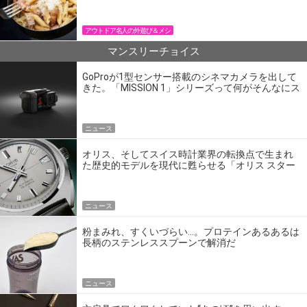
パン飯
アウトドア名人の外遊び＆メシ
マンスリーチョイス
GoProが1型センサー搭載のシネマカメラを出して
きた。「MISSION 1」シリーズって何がそんなにス
ゴいの？
ニュース
オリス、そしてスイス時計業界の転換点で生まれ
た歴史的モデルを現代に甦らせる「オリス スター
エディション」
ニュース
粉まみれ、すくいづらい…。プロテインあるあるは
長柄のステンレススプーンで解消だ
ニュース