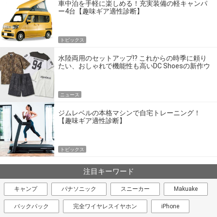
車中泊を手軽に楽しめる！充実装備の軽キャンパ
ー4台【趣味ギア適性診断】
トピックス
水陸両用のセットアップ!? これからの時季に頼り
たい、おしゃれで機能性も高いDC Shoesの新作ウ
エア
ニュース
ジムレベルの本格マシンで自宅トレーニング！
【趣味ギア適性診断】
トピックス
注目キーワード
キャンプ
パナソニック
スニーカー
Makuake
バックパック
完全ワイヤレスイヤホン
iPhone