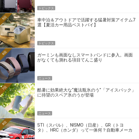
トピックス
5位
車中泊＆アウトドアで活躍する猛暑対策アイテム7
選【夏活カー用品ベストバイ】
トピックス
6位
ガーミンも画面なしスマートバンドに参入。画面
がなくても測れる項目てんこ盛り
ニュース
7位
酷暑に効果絶大な“魔法瓶氷のう”「アイスパック」
に待望のスペア氷のうが登場
ニュース
8位
STI（スバル）、NISMO（日産）、GR（トヨ
タ）、HRC（ホンダ）って一体何？自動車メーカ
ーの4大ワークスブランドを探る