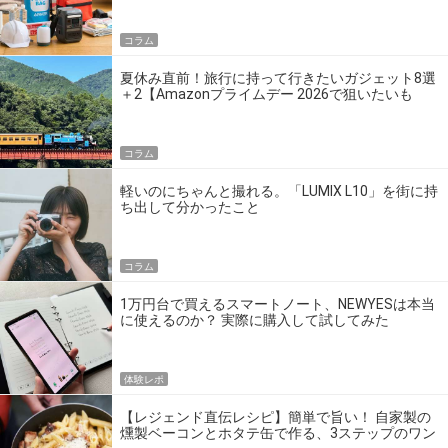
コラム
夏休み直前！旅行に持って行きたいガジェット8選
＋2【Amazonプライムデー 2026で狙いたいも
の】
コラム
軽いのにちゃんと撮れる。「LUMIX L10」を街に持
ち出して分かったこと
コラム
1万円台で買えるスマートノート、NEWYESは本当
に使えるのか？ 実際に購入して試してみた
体験レポ
【レジェンド直伝レシピ】簡単で旨い！ 自家製の
燻製ベーコンとホタテ缶で作る、3ステップのワン