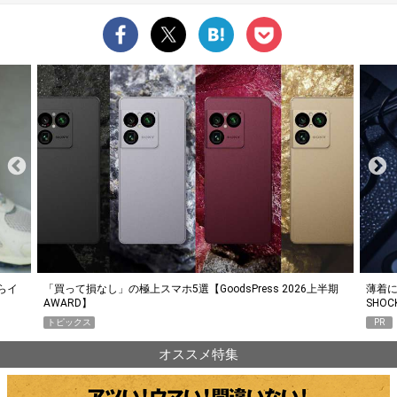
らイ
「買って損なし」の極上スマホ5選【GoodsPress 2026上半期
薄着に
AWARD】
SHO
トピックス
PR
オススメ特集