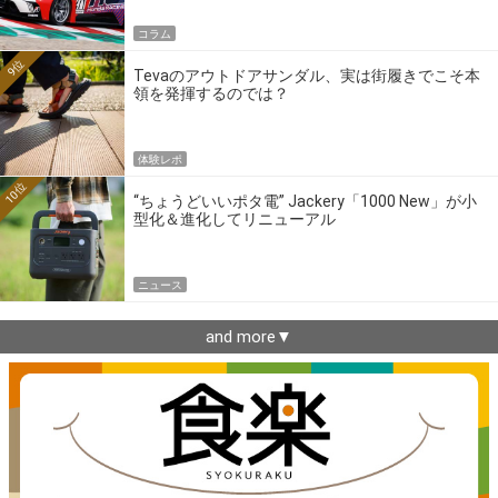
コラム
9位
Tevaのアウトドアサンダル、実は街履きでこそ本
領を発揮するのでは？
体験レポ
10位
“ちょうどいいポタ電” Jackery「1000 New」が小
型化＆進化してリニューアル
ニュース
and more▼