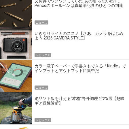
文房具でワクワクしていた“あの頃”を思い出す。
Pencoのボールペンは真鍮筆記具のひとつの到達
点だ
ニュース
いきなりライカのススメ【さあ、カメラをはじめ
よう 2026 CAMERA STYLE】
トピックス
カラー電子ペーパーで手書きもできる「Kindle」で
インプットとアウトプットに集中だ
ニュース
絶品ソト飯を叶える“本格”野外調理ギア5選【趣味
ギア適性診断】
トピックス