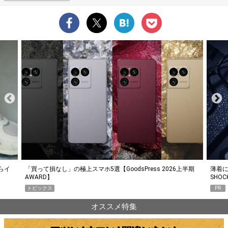
らイ
「買って損なし」の極上スマホ5選【GoodsPress 2026上半期
薄着に
AWARD】
SHO
トピックス
PR
オススメ特集