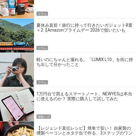
の】
コラム
夏休み直前！旅行に持って行きたいガジェット8選
＋2【Amazonプライムデー 2026で狙いたいも
の】
コラム
軽いのにちゃんと撮れる。「LUMIX L10」を街に持
ち出して分かったこと
コラム
1万円台で買えるスマートノート、NEWYESは本当
に使えるのか？ 実際に購入して試してみた
体験レポ
【レジェンド直伝レシピ】簡単で旨い！ 自家製の
燻製ベーコンとホタテ缶で作る、3ステップのワン