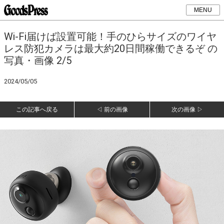
MENU
Wi-Fi届けば設置可能！手のひらサイズのワイヤ
レス防犯カメラは最大約20日間稼働できるぞ の
写真・画像 2/5
2024/05/05
この記事へ戻る
◁ 前の画像
次の画像 ▷