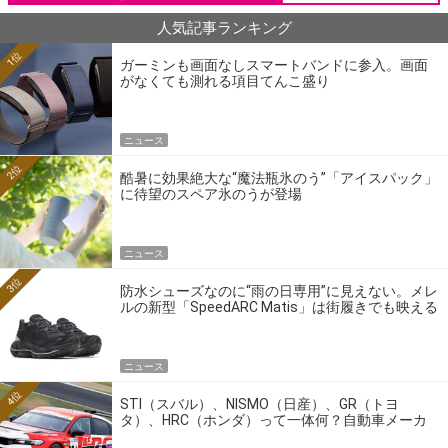
人気記事ランキング
1位
ガーミンも画面なしスマートバンドに参入。画面
がなくても測れる項目てんこ盛り
ニュース
2位
酷暑に効果絶大な“魔法瓶氷のう”「アイスパック」
に待望のスペア氷のうが登場
ニュース
3位
防水シューズなのに“雨の日専用”に見えない。メレ
ルの新型「SpeedARC Matis」は街履きでも映える
ニュース
4位
STI（スバル）、NISMO（日産）、GR（トヨ
タ）、HRC（ホンダ）って一体何？自動車メーカ
ーの4大ワークスブランドを探る