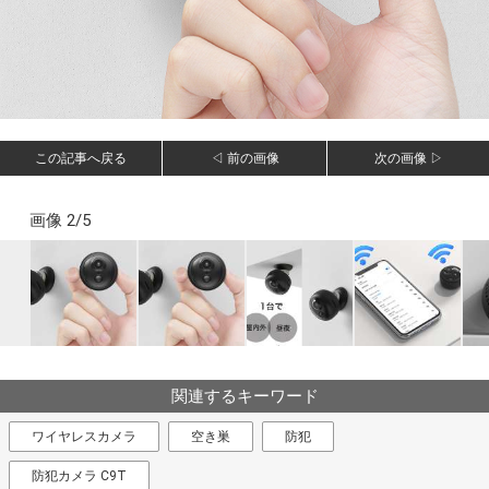
この記事へ戻る
◁ 前の画像
次の画像 ▷
画像 2/5
関連するキーワード
ワイヤレスカメラ
空き巣
防犯
防犯カメラ C9T