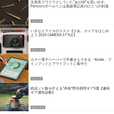
文房具でワクワクしていた“あの頃”を思い出す。
Pencoのボールペンは真鍮筆記具のひとつの到達
点だ
ニュース
いきなりライカのススメ【さあ、カメラをはじめ
よう 2026 CAMERA STYLE】
トピックス
カラー電子ペーパーで手書きもできる「Kindle」で
インプットとアウトプットに集中だ
ニュース
絶品ソト飯を叶える“本格”野外調理ギア5選【趣味
ギア適性診断】
トピックス