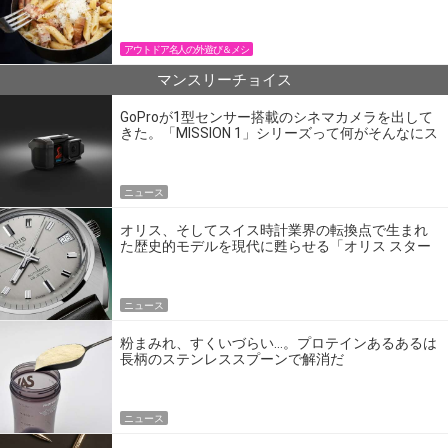
パン飯
アウトドア名人の外遊び＆メシ
マンスリーチョイス
GoProが1型センサー搭載のシネマカメラを出して
きた。「MISSION 1」シリーズって何がそんなにス
ゴいの？
ニュース
オリス、そしてスイス時計業界の転換点で生まれ
た歴史的モデルを現代に甦らせる「オリス スター
エディション」
ニュース
粉まみれ、すくいづらい…。プロテインあるあるは
長柄のステンレススプーンで解消だ
ニュース