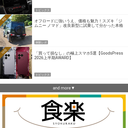
トピックス
9位
オフロードに強いうえ、価格も魅力！スズキ「ジ
ムニー ノマド」改良新型に試乗して分かった本格
クロカンの実力
体験レポ
10位
「買って損なし」の極上スマホ5選【GoodsPress
2026上半期AWARD】
トピックス
and more▼