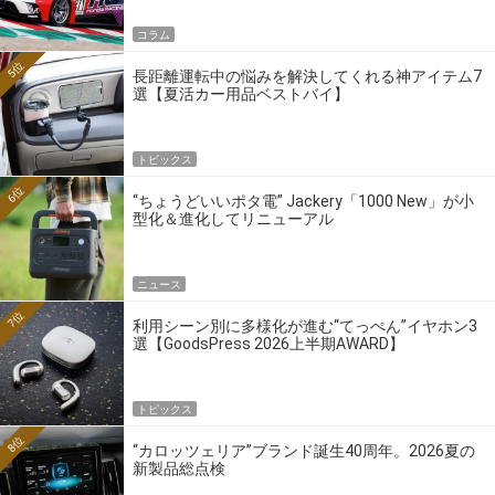
コラム
5位
長距離運転中の悩みを解決してくれる神アイテム7
選【夏活カー用品ベストバイ】
トピックス
6位
“ちょうどいいポタ電” Jackery「1000 New」が小
型化＆進化してリニューアル
ニュース
7位
利用シーン別に多様化が進む“てっぺん”イヤホン3
選【GoodsPress 2026上半期AWARD】
トピックス
8位
“カロッツェリア”ブランド誕生40周年。2026夏の
新製品総点検