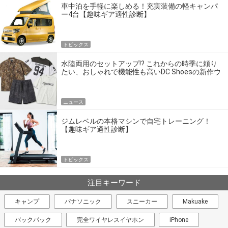
車中泊を手軽に楽しめる！充実装備の軽キャンパ
ー4台【趣味ギア適性診断】
トピックス
水陸両用のセットアップ!? これからの時季に頼り
たい、おしゃれで機能性も高いDC Shoesの新作ウ
エア
ニュース
ジムレベルの本格マシンで自宅トレーニング！
【趣味ギア適性診断】
トピックス
注目キーワード
キャンプ
パナソニック
スニーカー
Makuake
バックパック
完全ワイヤレスイヤホン
iPhone