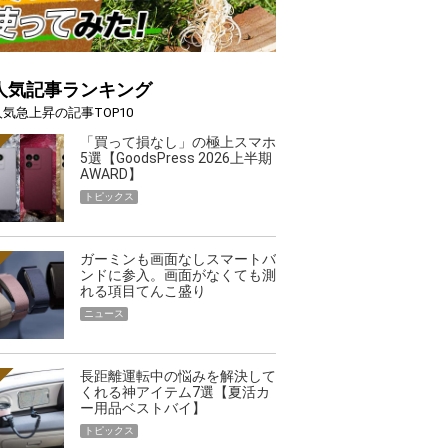
人気記事ランキング
人気急上昇の記事TOP10
「買って損なし」の極上スマホ
5選【GoodsPress 2026上半期
AWARD】
トピックス
ガーミンも画面なしスマートバ
ンドに参入。画面がなくても測
れる項目てんこ盛り
ニュース
長距離運転中の悩みを解決して
くれる神アイテム7選【夏活カ
ー用品ベストバイ】
トピックス