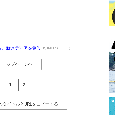
を組み、新メディアを創設
PR(FINCHI on GOETHE)
トップページヘ
1
2
のタイトルとURLをコピーする