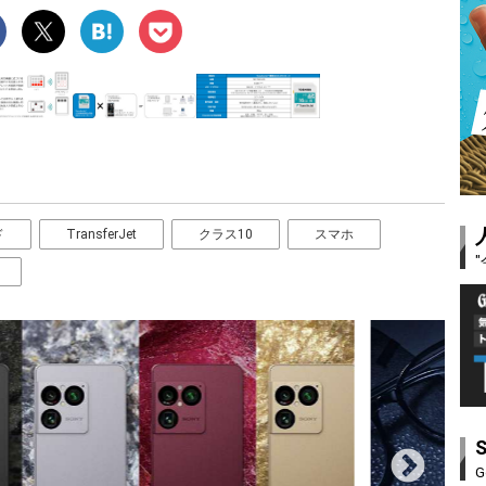
ド
TransferJet
クラス10
スマホ
G