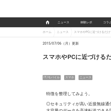
e
ニュース
体験レポ
コラ
ホーム
ニュース
スマホやPCに近づけるだけ
2015/07/06（月）更新
スマホやPCに近づける
IT/モバイル
スマホ
ニュース
特徴を整理してみよう。
◎セキュリティが高い近接無線通
大容量のデータを高速転送できる国際