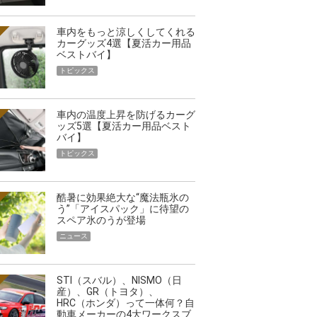
車内をもっと涼しくしてくれる
カーグッズ4選【夏活カー用品
ベストバイ】
トピックス
車内の温度上昇を防げるカーグ
ッズ5選【夏活カー用品ベスト
バイ】
トピックス
酷暑に効果絶大な“魔法瓶氷の
う”「アイスパック」に待望の
スペア氷のうが登場
ニュース
STI（スバル）、NISMO（日
産）、GR（トヨタ）、
HRC（ホンダ）って一体何？自
動車メーカーの4大ワークスブ