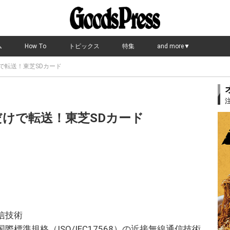
ム
How To
トピックス
特集
and more▼
で転送！東芝SDカード
だけで転送！東芝SDカード
信技術
標準規格（ISO/IEC17568）の近接無線通信技術