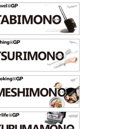
映える”タフな腕時計を。G-
【編集部員が選んだ「指名買い」
STER」は本当に機能も見た…
らイチオシアイテムをピックア
トピックス