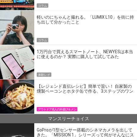
コラム
軽いのにちゃんと撮れる。「LUMIX L10」を街に持
ち出して分かったこと
コラム
1万円台で買えるスマートノート、NEWYESは本当
に使えるのか？ 実際に購入して試してみた
体験レポ
【レジェンド直伝レシピ】簡単で旨い！ 自家製の
燻製ベーコンとホタテ缶で作る、3ステップのワン
パン飯
アウトドア名人の外遊び＆メシ
マンスリーチョイス
GoProが1型センサー搭載のシネマカメラを出して
きた。「MISSION 1」シリーズって何がそんなにス