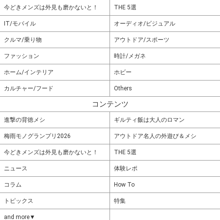
今どきメンズは外見も磨かないと！
THE 5選
IT/モバイル
オーディオ/ビジュアル
クルマ/乗り物
アウトドア/スポーツ
ファッション
時計/メガネ
ホーム/インテリア
ホビー
カルチャー/フード
Others
コンテンツ
進撃の背徳メシ
ギルティ飯は大人のロマン
梅雨モノグランプリ2026
アウトドア名人の外遊び＆メシ
今どきメンズは外見も磨かないと！
THE 5選
ニュース
体験レポ
コラム
How To
トピックス
特集
and more▼