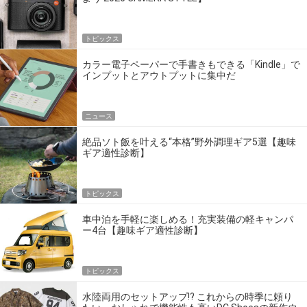
トピックス
カラー電子ペーパーで手書きもできる「Kindle」で
インプットとアウトプットに集中だ
ニュース
絶品ソト飯を叶える“本格”野外調理ギア5選【趣味
ギア適性診断】
トピックス
車中泊を手軽に楽しめる！充実装備の軽キャンパ
ー4台【趣味ギア適性診断】
トピックス
水陸両用のセットアップ!? これからの時季に頼り