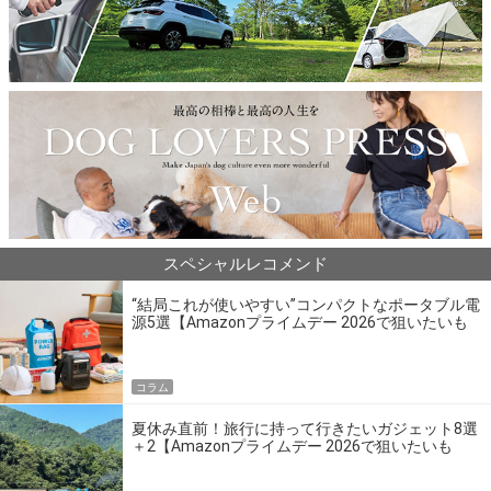
スペシャルレコメンド
“結局これが使いやすい”コンパクトなポータブル電
源5選【Amazonプライムデー 2026で狙いたいも
の】
コラム
夏休み直前！旅行に持って行きたいガジェット8選
＋2【Amazonプライムデー 2026で狙いたいも
の】