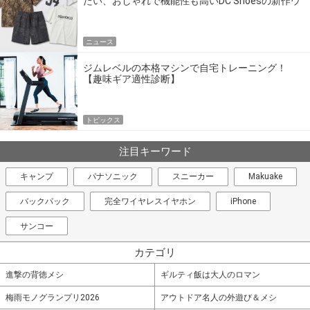
たい、おしゃれで機能性も高いDC Shoesの新作ウ
エア
ニュース
ジムレベルの本格マシンで自宅トレーニング！
【趣味ギア適性診断】
トピックス
注目キーワード
キャンプ
パナソニック
スニーカー
Makuake
バックパック
完全ワイヤレスイヤホン
iPhone
サンコー
カテゴリ
進撃の背徳メシ
ギルティ飯は大人のロマン
梅雨モノグランプリ2026
アウトドア名人の外遊び＆メシ