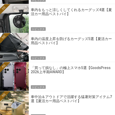
トピックス
2位
車内をもっと涼しくしてくれるカーグッズ4選【夏
活カー用品ベストバイ】
トピックス
3位
車内の温度上昇を防げるカーグッズ5選【夏活カー
用品ベストバイ】
トピックス
4位
「買って損なし」の極上スマホ5選【GoodsPress
2026上半期AWARD】
トピックス
5位
車中泊＆アウトドアで活躍する猛暑対策アイテム7
選【夏活カー用品ベストバイ】