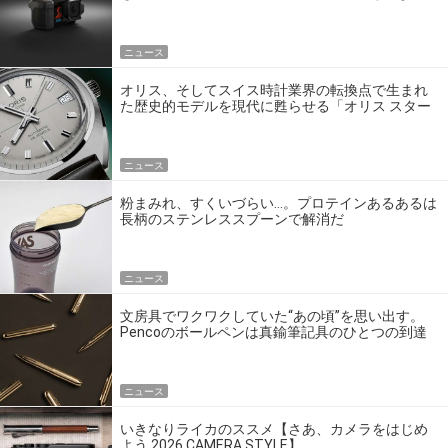
ゴいの？
ニュース
オリス、そしてスイス時計業界の転換点で生まれ
た歴史的モデルを現代に甦らせる「オリス スター
エディション」
ニュース
粉まみれ、すくいづらい…。プロテインあるあるは
長柄のステンレススプーンで解消だ
ニュース
文房具でワクワクしていた“あの頃”を思い出す。
Pencoのボールペンは真鍮筆記具のひとつの到達
点だ
ニュース
いきなりライカのススメ【さあ、カメラをはじめ
よう 2026 CAMERA STYLE】