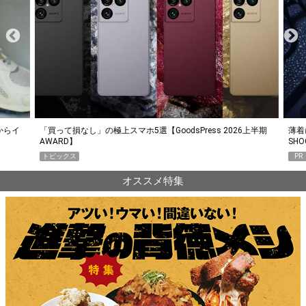
らイ
「買って損なし」の極上スマホ5選【GoodsPress 2026上半期
薄着に
AWARD】
SHO
トピックス
PR
オススメ特集