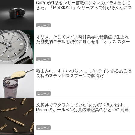
GoProが1型センサー搭載のシネマカメラを出して
きた。「MISSION 1」シリーズって何がそんなにス
ゴいの？
ニュース
オリス、そしてスイス時計業界の転換点で生まれ
た歴史的モデルを現代に甦らせる「オリス スター
エディション」
ニュース
粉まみれ、すくいづらい…。プロテインあるあるは
長柄のステンレススプーンで解消だ
ニュース
文房具でワクワクしていた“あの頃”を思い出す。
Pencoのボールペンは真鍮筆記具のひとつの到達
点だ
ニュース