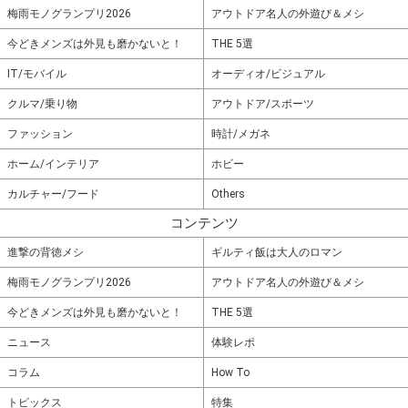
梅雨モノグランプリ2026
アウトドア名人の外遊び＆メシ
今どきメンズは外見も磨かないと！
THE 5選
IT/モバイル
オーディオ/ビジュアル
クルマ/乗り物
アウトドア/スポーツ
ファッション
時計/メガネ
ホーム/インテリア
ホビー
カルチャー/フード
Others
コンテンツ
進撃の背徳メシ
ギルティ飯は大人のロマン
梅雨モノグランプリ2026
アウトドア名人の外遊び＆メシ
今どきメンズは外見も磨かないと！
THE 5選
ニュース
体験レポ
コラム
How To
トピックス
特集