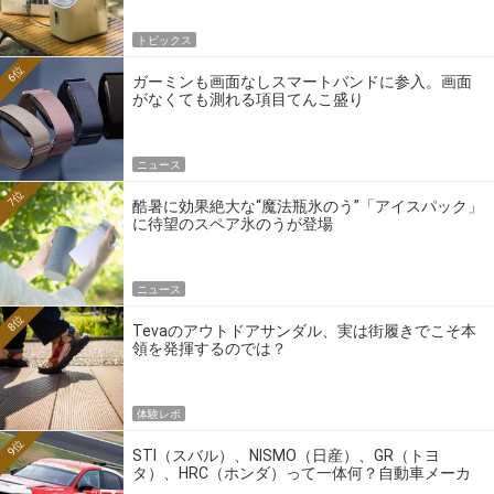
トピックス
6位
ガーミンも画面なしスマートバンドに参入。画面
がなくても測れる項目てんこ盛り
ニュース
7位
酷暑に効果絶大な“魔法瓶氷のう”「アイスパック」
に待望のスペア氷のうが登場
ニュース
8位
Tevaのアウトドアサンダル、実は街履きでこそ本
領を発揮するのでは？
体験レポ
9位
STI（スバル）、NISMO（日産）、GR（トヨ
タ）、HRC（ホンダ）って一体何？自動車メーカ
ーの4大ワークスブランドを探る