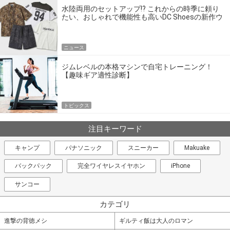
水陸両用のセットアップ!? これからの時季に頼り
たい、おしゃれで機能性も高いDC Shoesの新作ウ
エア
ニュース
ジムレベルの本格マシンで自宅トレーニング！
【趣味ギア適性診断】
トピックス
注目キーワード
キャンプ
パナソニック
スニーカー
Makuake
バックパック
完全ワイヤレスイヤホン
iPhone
サンコー
カテゴリ
進撃の背徳メシ
ギルティ飯は大人のロマン