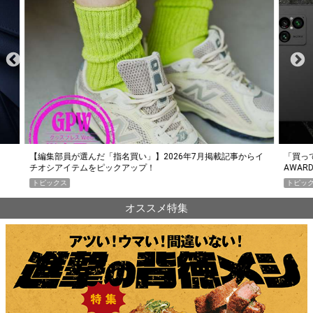
らイ
「買って損なし」の極上スマホ5選【GoodsPress 2026上半期
薄着に
AWARD】
SHO
トピックス
PR
オススメ特集