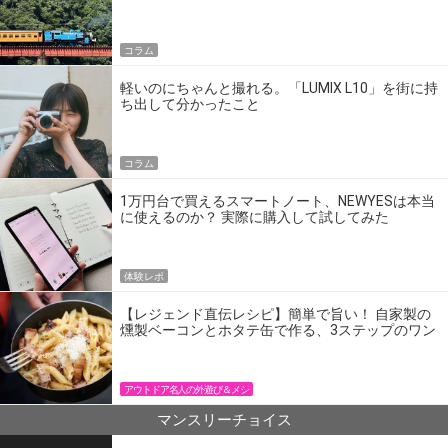
の】
コラム
軽いのにちゃんと撮れる。「LUMIX L10」を街に持
ち出して分かったこと
コラム
1万円台で買えるスマートノート、NEWYESは本当
に使えるのか？ 実際に購入して試してみた
体験レポ
【レジェンド直伝レシピ】簡単で旨い！ 自家製の
燻製ベーコンとホタテ缶で作る、3ステップのワン
パン飯
アウトドア名人の外遊び＆メシ
マンスリーチョイス