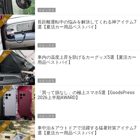
トピックス
2位
長距離運転中の悩みを解決してくれる神アイテム7
選【夏活カー用品ベストバイ】
トピックス
3位
車内の温度上昇を防げるカーグッズ5選【夏活カー
用品ベストバイ】
トピックス
4位
「買って損なし」の極上スマホ5選【GoodsPress
2026上半期AWARD】
トピックス
5位
車中泊＆アウトドアで活躍する猛暑対策アイテム7
選【夏活カー用品ベストバイ】