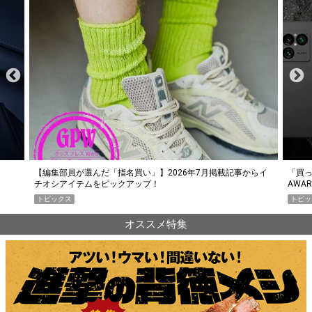
らイ
「買って損なし」の極上スマホ5選【GoodsPress 2026上半期
薄着に
AWARD】
SHO
トピックス
PR
オススメ特集