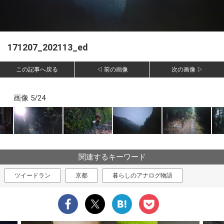
171207_202113_ed
この記事へ戻る
◁ 前の画像
次の画像 ▷
画像 5/24
関連するキーワード
ツイードラン
京都
暮らしのアナログ物語