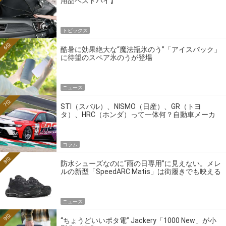
用品ベストバイ】
トピックス
6位
酷暑に効果絶大な“魔法瓶氷のう”「アイスパック」
に待望のスペア氷のうが登場
ニュース
7位
STI（スバル）、NISMO（日産）、GR（トヨ
タ）、HRC（ホンダ）って一体何？自動車メーカ
ーの4大ワークスブランドを探る
コラム
8位
防水シューズなのに“雨の日専用”に見えない。メレ
ルの新型「SpeedARC Matis」は街履きでも映える
ニュース
9位
“ちょうどいいポタ電” Jackery「1000 New」が小