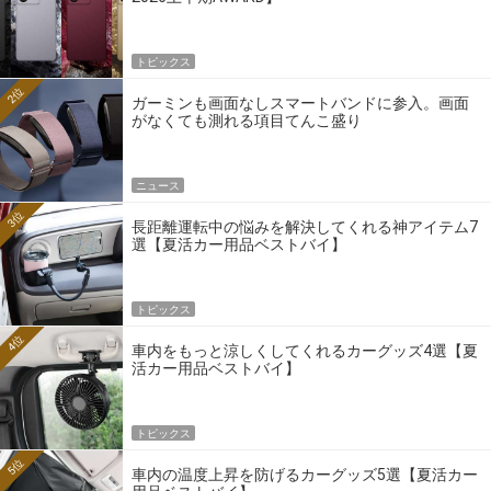
トピックス
2位
ガーミンも画面なしスマートバンドに参入。画面
がなくても測れる項目てんこ盛り
ニュース
3位
長距離運転中の悩みを解決してくれる神アイテム7
選【夏活カー用品ベストバイ】
トピックス
4位
車内をもっと涼しくしてくれるカーグッズ4選【夏
活カー用品ベストバイ】
トピックス
5位
車内の温度上昇を防げるカーグッズ5選【夏活カー