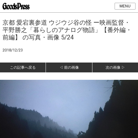
MENU
京都 愛宕裏参道 ウジウジ谷の怪 ー映画監督・
平野勝之「暮らしのアナログ物語」【番外編・
前編】 の写真・画像 5/24
2018/12/23
この記事へ戻る
◁ 前の画像
次の画像 ▷