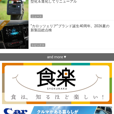
型化＆進化してリニューアル
ニュース
10位
“カロッツェリア”ブランド誕生40周年。2026夏の
新製品総点検
トピックス
and more▼