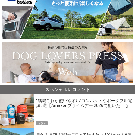
スペシャルレコメンド
“結局これが使いやすい”コンパクトなポータブル電
源5選【Amazonプライムデー 2026で狙いたいも
の】
コラム
夏休み直前！旅行に持って行きたいガジェット8選