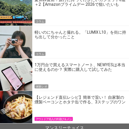
＋2【Amazonプライムデー 2026で狙いたいも
の】
コラム
軽いのにちゃんと撮れる。「LUMIX L10」を街に持
ち出して分かったこと
コラム
1万円台で買えるスマートノート、NEWYESは本当
に使えるのか？ 実際に購入して試してみた
体験レポ
【レジェンド直伝レシピ】簡単で旨い！ 自家製の
燻製ベーコンとホタテ缶で作る、3ステップのワン
パン飯
アウトドア名人の外遊び＆メシ
マンスリーチョイス