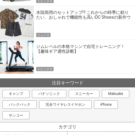
トピックス
水陸両用のセットアップ!? これからの時季に頼り
たい、おしゃれで機能性も高いDC Shoesの新作ウ
エア
ニュース
ジムレベルの本格マシンで自宅トレーニング！
【趣味ギア適性診断】
トピックス
注目キーワード
キャンプ
パナソニック
スニーカー
Makuake
バックパック
完全ワイヤレスイヤホン
iPhone
サンコー
カテゴリ