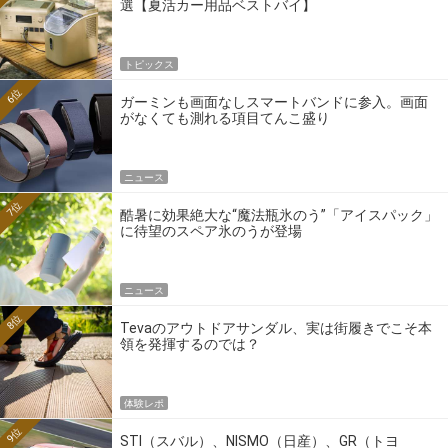
選【夏活カー用品ベストバイ】
トピックス
6位
ガーミンも画面なしスマートバンドに参入。画面
がなくても測れる項目てんこ盛り
ニュース
7位
酷暑に効果絶大な“魔法瓶氷のう”「アイスパック」
に待望のスペア氷のうが登場
ニュース
8位
Tevaのアウトドアサンダル、実は街履きでこそ本
領を発揮するのでは？
体験レポ
9位
STI（スバル）、NISMO（日産）、GR（トヨ