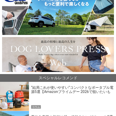
スペシャルレコメンド
“結局これが使いやすい”コンパクトなポータブル電
源5選【Amazonプライムデー 2026で狙いたいも
の】
コラム