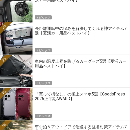
活カー用品ベストバイ】
トピックス
2位
長距離運転中の悩みを解決してくれる神アイテム7
選【夏活カー用品ベストバイ】
トピックス
3位
車内の温度上昇を防げるカーグッズ5選【夏活カー
用品ベストバイ】
トピックス
4位
「買って損なし」の極上スマホ5選【GoodsPress
2026上半期AWARD】
トピックス
5位
車中泊＆アウトドアで活躍する猛暑対策アイテム7