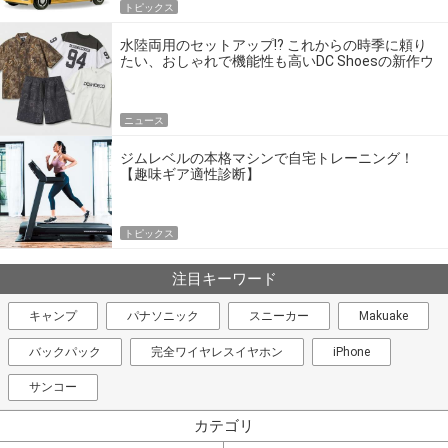
トピックス
水陸両用のセットアップ!? これからの時季に頼り
たい、おしゃれで機能性も高いDC Shoesの新作ウ
エア
ニュース
ジムレベルの本格マシンで自宅トレーニング！
【趣味ギア適性診断】
トピックス
注目キーワード
キャンプ
パナソニック
スニーカー
Makuake
バックパック
完全ワイヤレスイヤホン
iPhone
サンコー
カテゴリ