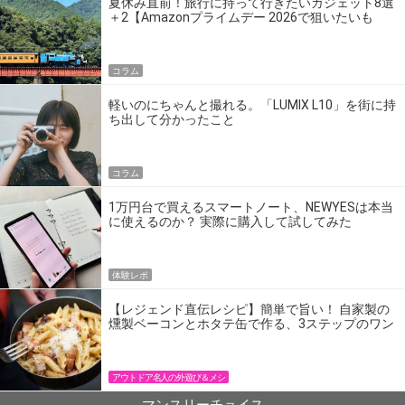
夏休み直前！旅行に持って行きたいガジェット8選
＋2【Amazonプライムデー 2026で狙いたいも
の】
コラム
軽いのにちゃんと撮れる。「LUMIX L10」を街に持
ち出して分かったこと
コラム
1万円台で買えるスマートノート、NEWYESは本当
に使えるのか？ 実際に購入して試してみた
体験レポ
【レジェンド直伝レシピ】簡単で旨い！ 自家製の
燻製ベーコンとホタテ缶で作る、3ステップのワン
パン飯
アウトドア名人の外遊び＆メシ