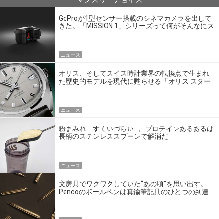
マンスリーチョイス
GoProが1型センサー搭載のシネマカメラを出して
きた。「MISSION 1」シリーズって何がそんなにス
ゴいの？
ニュース
オリス、そしてスイス時計業界の転換点で生まれ
た歴史的モデルを現代に甦らせる「オリス スター
エディション」
ニュース
粉まみれ、すくいづらい…。プロテインあるあるは
長柄のステンレススプーンで解消だ
ニュース
文房具でワクワクしていた“あの頃”を思い出す。
Pencoのボールペンは真鍮筆記具のひとつの到達
点だ