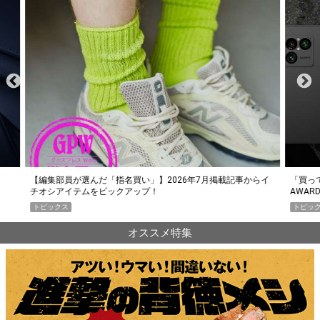
らイ
「買って損なし」の極上スマホ5選【GoodsPress 2026上半期
薄着に
AWARD】
SHO
トピックス
PR
オススメ特集