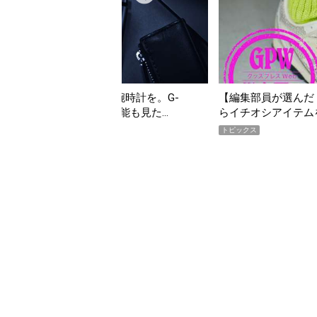
んだ「指名買い」】2026年7月掲載記事か
「買って損なし」の極上
イテムをピックアップ！
期AWARD】
トピックス