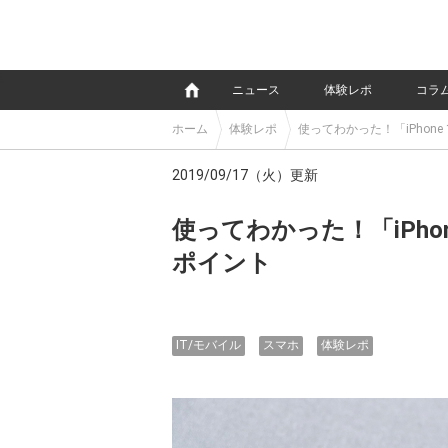
e
ニュース
体験レポ
コラ
ホーム
体験レポ
使ってわかった！「iPhon
2019/09/17（火）更新
使ってわかった！「iPho
ポイント
IT/モバイル
スマホ
体験レポ