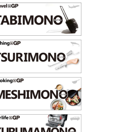
映える”タフな腕時計を。G-
【編集部員が選んだ「指名買い」
STER」は本当に機能も見た…
らイチオシアイテムをピック
トピックス