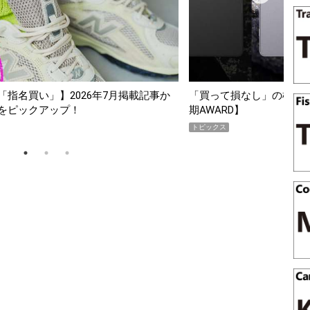
スマホ5選【GoodsPress 2026上半
薄着になる季節の夏こそ“
SHOCK「GRAVITYMA
PR