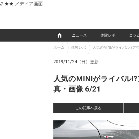
// ★★ メディア画面
e
ニュース
体験レポ
コラ
ホーム
体験レポ
人気のMINIがライバル!
2019/11/24（日）更新
人気のMINIがライバル
真・画像 6/21
この記事へ戻る