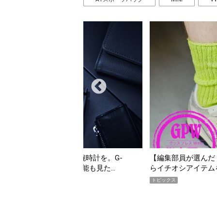
んだ「指名買い」】2026年7月掲載記事か
「買って損なし」の極上
イテムをピックアップ！
期AWARD】
トピックス