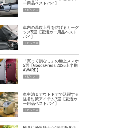
ー用品ベストバイ】
トピックス
車内の温度上昇を防げるカーグ
ッズ5選【夏活カー用品ベスト
バイ】
トピックス
「買って損なし」の極上スマホ
5選【GoodsPress 2026上半期
AWARD】
トピックス
車中泊＆アウトドアで活躍する
猛暑対策アイテム7選【夏活カ
ー用品ベストバイ】
トピックス
酷暑に効果絶大な“魔法瓶氷の