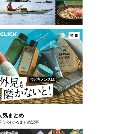
映える”タフな腕時計を。G-
【編集部員が選んだ「指名買い」
STER」は本当に機能も見た…
らイチオシアイテムをピックア
トピックス
人気まとめ
"今"が分かるまとめ記事