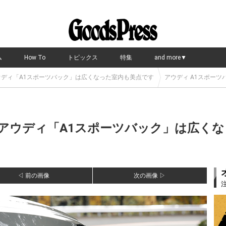
ム
How To
トピックス
特集
and more▼
?アウディ「A1スポーツバック」は広くなった室内も美点です
アウディ A1スポーツ
!?アウディ「A1スポーツバック」は広く
◁ 前の画像
次の画像 ▷